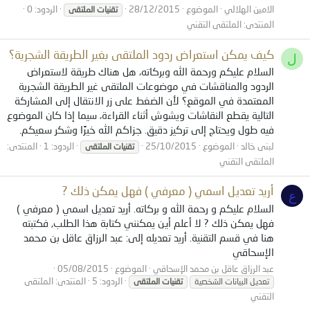
الامين الهلالي
الموضوع
28/12/2015
الردود: 0
تقنيات
الملتقى
المنتدى:
الملتقى التقني
كيف يمكن استعراض ردود الملتقى بغير الطريقة الشجرية؟
ل
السلام عليكم ورحمة الله وبركاته، هل هناك طريقة لاستعراض
الردود والمناقشات في موضوعات الملتقى غير الطريقة الشجرية
المعتمدة في الموقع؟ لأن الضغط على زر الانتقال إلى المشاركة
التالية يقطع النقاشات ويشوش أثناء القراءة، سيما إذا كان الموضوع
فيه طول ويحتاج إلى تركيز دقيق. جزاكم الله خيرًا وشكر سعيكم.
لبنى خالد
الموضوع
25/10/2015
الردود: 1
المنتدى:
تقنيات
الملتقى
الملتقى التقني
أريد تعديل اسمي ( معرفي ) فهل يمكن ذلك ?
ع
السلام عليكم و رحمة الله و بركاته. أريد تعديل اسمي ( معرفي )
فهل يمكن ذلك ? لا أعلم أين يمكنني كتابة هذا الطلب, فكتبته
هنا في قسم التقنية. أريد تعديله إلى: عبد الرزاق عاقل بن محمد
الإسحاقي
عبد الرزاق عاقل بن محمد الإسحاقي
الموضوع
05/08/2015
الردود: 5
المنتدى:
الملتقى
تعديل البيانات الشخصية
تقنيات
الملتقى
التقني