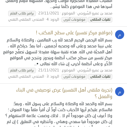
التقنيات المفيدة المختصِرة للوقت والجهد، المسَهِّلة للعِلْم والعمَل.
أسردها في هذا الموضوع كلَّما تيسَّر،...
محمد بن عمرو السَّروجي
الموضوع
23/11/2021
برامج طلاب العلم
الردود: 4
المنتدى:
الملتقى التقني
تقنيات
الملتقى
موضوعات أخرى
(مواقع مركز تفسير) على سطح المكتب !
م
بسم الله الرحمن الرحيم الحمد لله رب العالمين ، والصلاة والسلام
على نبينا محمد وعلى آله وصحبه أجمعين ، أما بعدُ: حياكم الله ،
أهل المحبَّة في الله. هذه تقنية سهلة مفيدة؛ لتسهيل تصفُّح مواقع
مركز تفسير من سطح مكتب أنظمة ويندوز. وتنجح في المواقع
الأخُر، وعلى أنظمة أخرى، إن شاء الله تعالى. •...
محمد بن عمرو السَّروجي
الموضوع
21/11/2021
برامج طلاب العلم
الردود: 3
المنتدى:
الملتقى التقني
تقنيات
الملتقى
موضوعات أخرى
(تجربة ملتقى أهل التفسير) عرض توصيفي في البناء
م
والعمل ؟
بسم الله والحمد لله والصلاة والسلام على رسول الله ، وبعدُ:
فالسلام عليكم أيها الأحباب كنت أودُّ أن أقرأ ملفاً بهذا العنوان ؛
ولا أعرف إن كان موجوداً أم لا .. لذلك وضعت علامة الاستفهام ؟
إن كان موجوداً فيا سعدي وهناي ، وأنتظره في التعليق :) إن لم