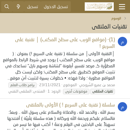
تسجيل الدخول
تسجيل
الوسوم
تقنيات الملتقى
(1)- (مواقع الويب على سطح المكتب) │ تقنية على
م
السريع !
│التقنية الأولى│ من سلسلة ( تقنية على السريع !) بعنوان : (
مواقع الويب على سطح المكتب ) يوجد في شريط الرابط بالمواقع
المطوَّرة كـ مرصد تفسير، أيقونة "لشاشة وسهم نازل" تساعدك في
تثبيت الموقع كتطبيق على سطح المكتب؛ ولكن ليست كل
المواقع مطورة ؛ ولذا فهذه: • خطوات يسيرة لتثبيت أيّ موقع...
محمد بن عمرو السَّروجي
الموضوع
23/11/2021
برامج طلاب العلم
الردود: 1
المنتدى:
الملتقى التقني
تقنيات
الملتقى
موضوعات أخرى
سلسلة ( تقنية على السريع ! ) الأولى بالملتقى
م
بسم الله ، والحمد لله ، والصلاة والسلام على رسول الله .. وبعدُ:
فالسلام عليكم ورحمة الله وبركاته ( هذه سلسلة تِقْنِيَّة ) أفتتحها
تسهيلاً على الباحثين في العِلم وعنهُ ! أكتب فيها ما تيسر من