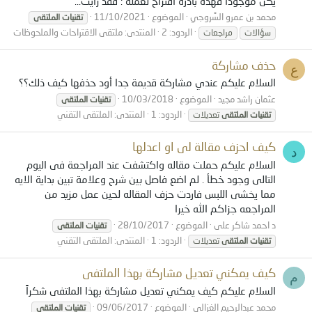
يكن موجوداً فهذه بادرة اقتراح لعمله ؛ فقد رأيت...
محمد بن عمرو السَّروجي
الموضوع
11/10/2021
تقنيات
الملتقى
الردود: 2
المنتدى:
ملتقى الاقتراحات والملحوظات
سؤالات
مراجعات
حذف مشاركة
ع
السلام عليكم عندي مشاركة قديمة جدا أود حذفها كيف ذلك؟؟
عثمان راشد مجيد
الموضوع
10/03/2018
تقنيات
الملتقى
الردود: 1
المنتدى:
الملتقى التقني
تقنيات
الملتقى
تعديلات
كيف احزف مقالة لى او اعدلها
د
السلام عليكم حملت مقاله واكتشفت عند المراجعة فى اليوم
التالى وجود خطأ . لم اضع فاصل بين شرح وعلامة تبين بداية الايه
مما يخشى اللبس فاردت حزف المقاله لحين عمل مزيد من
المراجعه جزاكم الله خيرا
د احمد شاكر على
الموضوع
28/10/2017
تقنيات
الملتقى
الردود: 1
المنتدى:
الملتقى التقني
تقنيات
الملتقى
تعديلات
كيف يمكني تعديل مشاركة بهذا الملتفى
م
السلام عليكم كيف يمكني تعديل مشاركة بهذا الملتفى شكراً
محمد عبدالرحيم الغزالي
الموضوع
09/06/2017
تقنيات
الملتقى