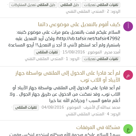
تقنيات
الملتقى
تعديلات
دليل
الملتقى
دليل
الملتقى
تعديل المشاركات
الردود: 2
المنتدى:
الملتقى التقني
كيف أقوم بالتعديل على موضوعي دائما
أ
السلام عليكم قمت بالتعديل بضع مرات على موضوع كتبته:
http://vb.tafsir.net/tafsir47992/ ولكن أريد التعديل عليه
باستمرار ولم أعد استطع لأنني لا أجد زر التعديل!! أرجو المساعدة
أمجد محرم
الموضوع
15/08/2016
تقنيات
الملتقى
الردود: 1
المنتدى:
الملتقى التقني
تقنيات
الملتقى
تعديلات
لم أعد قادرا على الدخول إلى الملتقى بواسطة جهاز
م
الآيباد أو اللاب توب
لم أعد قادرا على الدخول إلى الملتقى بواسطة جهاز الآيباد أو
اللاب توب، وقد تمكنت من الدخول عن طريق جهاز الجوال .. ولا
أعلم ماهو السبب ! وجزاكم الله عنا خيرا
محمد عبدالله آل الأشرف
الموضوع
04/08/2016
تقنيات
الملتقى
الردود: 4
المنتدى:
الملتقى التقني
مشكلة في المرفقات
ع
بسم1 السلام عليكم ورحمة الله وبركاته استخدم لينكس وقمت