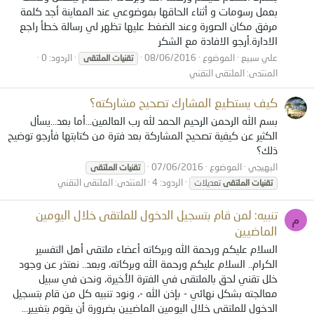
بعمل رسومات و أثناء الحاقها بموضوعي عند المعاينة أجد كلمة
مرفق مكان الصورة وعند الضغط عليها تظهر لي رسالة خطأ راجع
الادارة.أرجو الافادة مع الشكر
علي سبيع
الموضوع
08/06/2016
الردود: 0
تقنيات
الملتقى
المنتدى:
الملتقى التقني
كيف يستطيع المشارك تصحيح مشاركته؟
بسم الله الرحمن الرحيم الحمد لله رب العالمين...أما بعد...يسأل
الكثير عن كيفية تصحيح المشاركة بعد فترة من كتابتها فأرجو توضيح
ذلك؟
البهيجي
الموضوع
07/06/2016
تقنيات
الملتقى
الردود: 4
المنتدى:
الملتقى التقني
تقنيات
الملتقى
تعديلات
تنبيه: لمن قام بتسجيل الدخول للملتقى خلال اليومين
م
الماضيين
السلام عليكم ورحمة الله وبركاته أعضاء ملتقى أهل التفسير
الكرام.. السلام عليكم ورحمة الله وبركاته، وبعد.. نعتذر عن وجود
خلل تقني لحق بالملتقى في الفترة الأخيرة، ونحن في سبيل
معالجته بشكل نهائي - بإذن الله -، ونود تنبيه كل من قام بتسجيل
الدخول للملتقى خلال اليومين الماضيين بضرورة أن يقوم بتغيير...