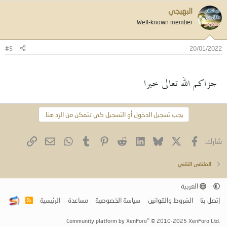
البهيجي
Well-known member
#5
20/01/2022
جزاكم الله تعالى خيرا
يجب تسجيل الدخول أو التسجيل كي تتمكن من الرد هنا.
فيسبوك
X (Twitter)
Bluesky
LinkedIn
Reddit
Pinterest
Tumblr
WhatsApp
الرابط
البريد الإلكتروني
شارك:
الملتقى التقني
العربية
إتصل بنا
الشروط والقوانين
سياسة الخصوصية
مساعدة
الرئيسية
R
S
S
®
Community platform by XenForo
© 2010-2025 XenForo Ltd.