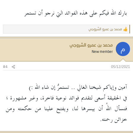
بارك الله فيكم على هذه الفوائد التي نرجو أن تستمر
محمد بن عمرو السَّروجي
ا
ل
ت
محمد بن عمرو السَّروجي
ف
م
ا
New member
ع
ل
ا
#4
05/12/2021
ت
:
آمين وإياكم شيخنا الغالي .. تستمرُّ إن شاء الله :)
في الحقيقة أسعى لتقديم فوائد نوعية فاخرة، وغير مشهورة ؛
فنسأل اللهُ أن ييسرها لنا، ويفتح علينا من حكمته ومن
خزائن رحمته.