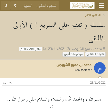
تسجيل الدخول
تسجيل
الملتقى التقني
سلسلة ( تقنية على السريع ! ) الأولى
بالملتقى
ب
ت
ا
محمد بن عمرو السَّروجي
23/11/2021
برامج طلاب العلم
ا
ا
ل
تقنيات الملتقى
موضوعات أخرى
د
ر
و
ئ
ي
س
محمد بن عمرو السَّروجي
ا
خ
و
م
ل
New member
ا
م
م
ل
و
ب
#1
23/11/2021
ض
د
و
ء
ع
بسم الله ، والحمد لله ، والصلاة والسلام على رسول الله ..