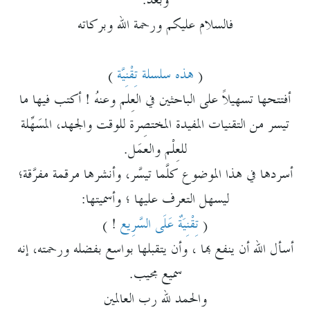
وبعدُ:
فالسلام عليكم ورحمة الله وبركاته
(
هذه سلسلة تِقْنِيَّة
)
أفتتحها تسهيلاً على الباحثين في العِلم وعنهُ !
أكتب فيها ما
تيسر من التقنيات المفيدة المختصِرة للوقت والجهد، المسَهِّلة
للعِلْم والعمَل.
أسردها في هذا الموضوع كلَّما تيسَّر، وأنشرها مرقمة مفرَّقة؛
ليسهل التعرف عليها ؛ وأسميتها:
(
تِقْنِيَةٌ عَلَى السَّرِيع
! )
أسأل الله
أن ينفع بها ، وأن يتقبلها بواسع بفضله ورحمته، إنه
سميع مجيب.
والحمد لله رب العالمين