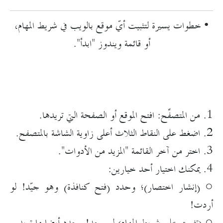
• خطوات يسيرة لتثبيت أيّ موقع بالويب في شريط المهام،
أو قائمة ويندوز "ابدأ".
1. من المتصفِّح: افتح الموقع أو الصفحة التي تريدها.
2. اضغط على النقاط الثلاث أعلى زاوية الشاشة بالمتصفح.
3. اختر من آخر القائمة "المزيد من الأدوات".
4. يمكنك اختيار أحد خيارين:
○ (إنشار اختصار)؛ وحدد (فتح كنافذة) وهو جيّد! لو
أردت!