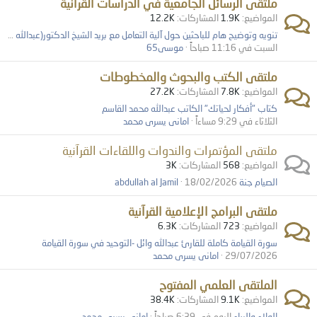
ملتقى الرسائل الجامعية في الدراسات القرآنية
المواضيع
1.9K
المشاركات
12.2K
تنويه وتوضيح هام للباحثين حول آلية التعامل مع بريد الشيخ الدكتور(عبدالله خضر) بخصوص "تفسير الكفاية"
السبت في 11:16 صباحاً
موسى65
ملتقى الكتب والبحوث والمخطوطات
المواضيع
7.8K
المشاركات
27.2K
كتاب "أفكار لحياتك" الكاتب عبدالله محمد القاسم
الثلاثاء في 9:29 مساءاً
امانى يسرى محمد
ملتقى المؤتمرات والندوات واللقاءات القرآنية
المواضيع
568
المشاركات
3K
الصيام جنة
18/02/2026
abdullah al Jamil
ملتقى البرامج الإعلامية القرآنية
المواضيع
723
المشاركات
6.3K
سورة القيامة كاملة للقارئ عبدالله وائل -التوحيد في سورة القيامة
29/07/2026
امانى يسرى محمد
الملتقى العلمي المفتوح
المواضيع
9.1K
المشاركات
38.4K
الولاء والبراء
اليوم في 6:39 صباحاً
امانى يسرى محمد