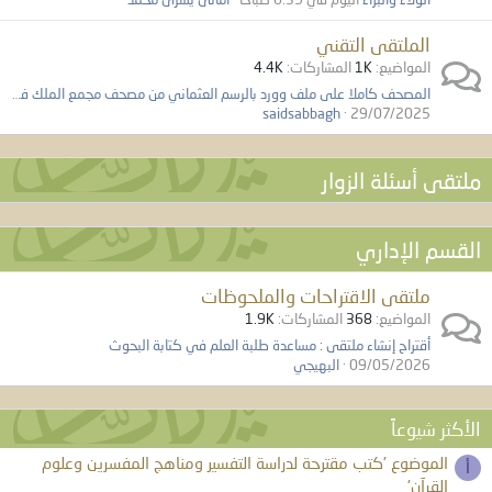
الملتقى التقني
المواضيع
1K
المشاركات
4.4K
المصحف كاملا على ملف وورد بالرسم العثماني من مصحف مجمع الملك فهد مفيد جدا للباحثين
saidsabbagh
29/07/2025
ملتقى أسئلة الزوار
القسم الإداري
ملتقى الاقتراحات والملحوظات
المواضيع
368
المشاركات
1.9K
أقتراح إنشاء ملتقى : مساعدة طلبة العلم في كتابة البحوث
09/05/2026
البهيجي
الأكثر شيوعاً
الموضوع 'كتب مقترحة لدراسة التفسير ومناهج المفسرين وعلوم
أ
القرآن'