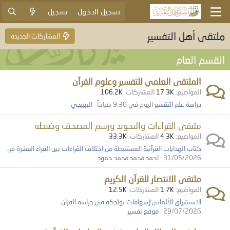
تسجيل الدخول
تسجيل
ملتقى أهل التفسير
المشاركات الجديدة
القسم العام
الملتقى العلمي للتفسير وعلوم القرآن
المواضيع
17.3K
المشاركات
106.2K
دراسة علم التفسير
اليوم في 9:30 صباحاً
البهيجي
ملتقى القراءات والتجويد ورسم المصحف وضبطه
المواضيع
4.3K
المشاركات
33.3K
كتاب الهدايات القرآنية المستنبطة من اختلاف القراءات بين القراء العشرة فرش الحروف جمعا ودراسة المؤلف إبراهيم السودي
31/05/2026
احمد محمد محمد حمود
ملتقى الانتصار للقرآن الكريم
المواضيع
1.7K
المشاركات
12.5K
الاستشراق الألماني؛إسهامات نولدكه في دراسة القرآن
29/07/2026
موقع تفسير