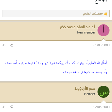
بالجميع
مصطفى الجندي
ا
ل
ت
أ.د عبد الفتاح محمد خضر
ف
أ
ا
New member
ع
ل
ا
#2
01/06/2008
ت
:
أسأل الله العظيم أن يبارك لكما وأن يهبكما خيرا كثيرا وثواباً عظيما جزاء ما أحسنتما ،
وأن يستخدمنا جميعا في طاعته سبحانه.
سمر الأرناؤوط
س
Member
#3
02/06/2008