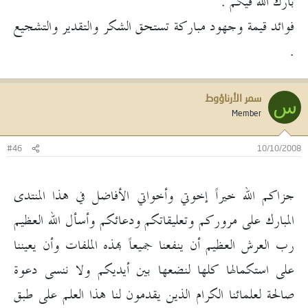
بارك الله فيكم .
فوائد قيمة وجهود مباركة تستحق الشكر والتقدير والتشجيع
.
سمر الأرناؤوط
س
Member
#46
10/10/2008
جزاكم الله خيراً إخوتي وأخواتي الأفاضل في هذا المنتدى
المبارك على مروركم وتعليقاتكم ودعائكم وأسأل الله العظيم
رب العرش العظيم أن ينفعنا جميعاً بهذه الملفات وأن يعيننا
على استكمالها كلها لنضعها بين أيديكم ولا ننسى دعوة
صالحة لعلمائنا الكرام الذين يقدمون لنا هذا العلم على طبق