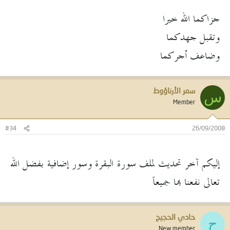
جزاكما الله خيرا
وتقبل جهدكما
وضاعف أجركما
سمر الأرناؤوط
س
Member
#34
26/09/2008
إليكم آخر تحديث لملف سورة البقرة وسور إضافية بفضل الله
تعالى نفعنا بها جميعاً
حادي الحجيج
ح
New member