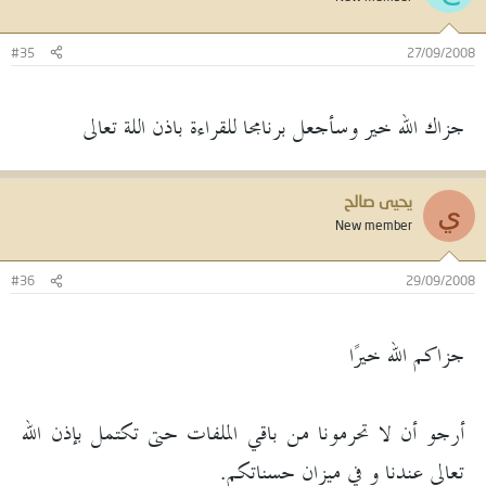
#35
27/09/2008
جزاك الله خير وسأجعل برنامجا للقراءة باذن اللة تعالى
يحيى صالح
ي
New member
#36
29/09/2008
جزاكم الله خيرًا
أرجو أن لا تحرمونا من باقي الملفات حتى تكتمل بإذن الله
تعالى عندنا و في ميزان حسناتكم.