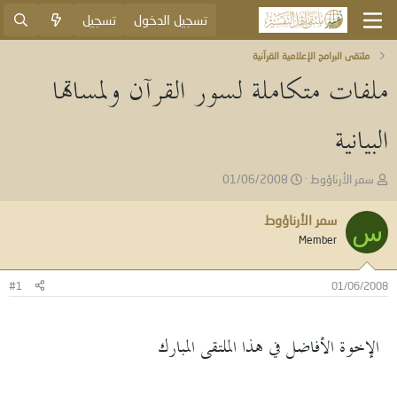
تسجيل الدخول
تسجيل
ملتقى البرامج الإعلامية القرآنية
ملفات متكاملة لسور القرآن ولمساتها
البيانية
ب
ت
سمر الأرناؤوط
01/06/2008
ا
ا
د
ر
سمر الأرناؤوط
س
ئ
ي
Member
ا
خ
ل
ا
م
ل
#1
01/06/2008
و
ب
ض
د
و
ء
الإخوة الأفاضل في هذا الملتقى المبارك
ع