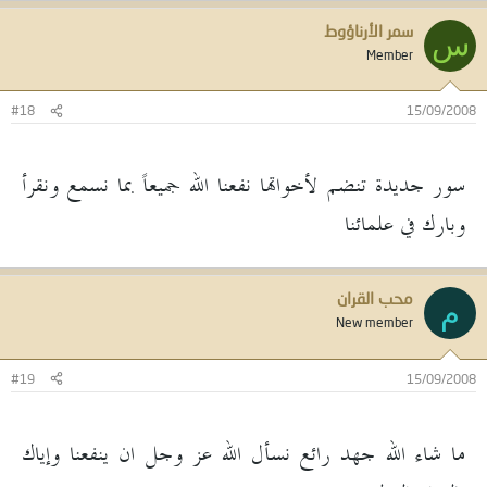
سمر الأرناؤوط
س
Member
#18
15/09/2008
سور جديدة تنضم لأخواتها نفعنا الله جميعاً بما نسمع ونقرأ
وبارك في علمائنا
محب القران
م
New member
#19
15/09/2008
ما شاء الله جهد رائع نسأل الله عز وجل ان ينفعنا وإياك