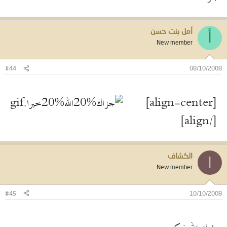
أمل بنت حسن
أ
New member
#44
08/10/2008
[align=center]
[/align]
الكشاف
ا
New member
#45
10/10/2008