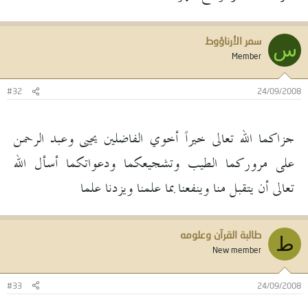
سمر الأرناؤوط
س
Member
#32
24/09/2008
جزاكما الله تعالى خيراً أخوي الفاضلين يحيى وعبد الرحمن
على مروركما الطيب وتشجيعكما ودعواتكما أسأل الله
تعالى أن يتقبل منا وينفعنا بما علمنا ويزدنا علما
طالبة القرآن وعلومه
ط
New member
#33
24/09/2008