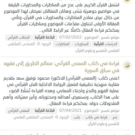
اشتمل القرآن الكريم على عددٍ من المناظرات والمحاورات البليغة
في مواضيع جوهريّة شتّى، وهاتان المقالتان تعرضان لهذا الموضوع
من خلال عرض نماذج المناظرات والمحاورات في القرآن، وتأتي
المقالة الأولى لتتناول مقدِّمات الموضوع ومناظرات القرآن.
يمكنكم قراءة المقال كاملًا عبر الرابط التالي...
موقع تفسير
الموضوع
07/02/2022
البلاغة
القرآنية
الخطاب القرآني
الردود: 0
المنتدى:
الملتقى
الدراسات
القرآنية
المحاورات
المناظرات
العلمي للتفسير وعلوم القرآن
قراءة في كتاب المعنى القرآني: معالم الطريق إلى فقهه
في سياق السورة
اعتنى كتاب: (المعنى القرآني) للدكتور/ محمود توفيق سعد بتقديم
مقاربة منهجية تطبيقية لتفعيل الروابط الداخلية للنصّ القرآني في
عملية الفهم والتدبّر ‏واجتناء المعاني، وهذه القراءة تُسَلِّط الضوء
على هذا الكتاب، وتستعرض أهدافَه ومحتوياته، وأبرز مميّزاته، وأهم
الملحوظات حوله. يمكنكم قراءة المقال...
موقع تفسير
الموضوع
07/04/2021
البلاغة
القرآنية
المعنى القرآني
الردود: 0
المنتدى:
الملتقى العلمي
تدبر
قراءة في كتاب
كتب
للتفسير وعلوم القرآن