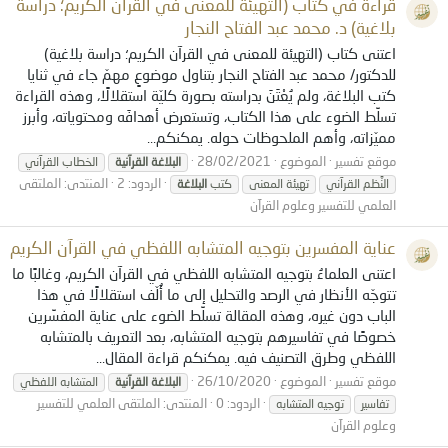
قراءة في كتاب (التهيئة للمعنى في القرآن الكريم؛ دراسة
بلاغية) د. محمد عبد الفتاح النجار
اعتنى كتاب (التهيئة للمعنى في القرآن الكريم؛ دراسة بلاغية)
للدكتور/ محمد عبد الفتاح النجار بتناول موضوعٍ مهمّ جاء في ثنايا
كتب البلاغة، ولم يُعْتَنَ بدراسته بصورة كليّة استقلالًا، وهذه القراءة
تسلِّط الضوء على هذا الكتاب، وتستعرض أهدافَه ومحتوياته، وأبرز
مميّزاته، وأهم الملحوظات حوله. يمكنكم...
موقع تفسير
الموضوع
28/02/2021
البلاغة
القرآنية
الخطاب القرآني
الردود: 2
المنتدى:
الملتقى
النَّظم القرآني
تهيئة المعنى
كتب
البلاغة
العلمي للتفسير وعلوم القرآن
عناية المفسرين بتوجيه المتشابه اللفظي في القرآن الكريم
اعتنى العلماءُ بتوجيه المتشابه اللفظي في القرآن الكريم، وغالبًا ما
تتوجّه الأنظار في الرصد والتحليل إلى ما أُلّف استقلالًا في هذا
الباب دون غيره، وهذه المقالة تسلِّط الضوء على عناية المفسِّرين
خصوصًا في تفاسيرهم بتوجيه المتشابه، بعد التعريف بالمتشابه
اللفظي وطرق التصنيف فيه. يمكنكم قراءة المقال...
موقع تفسير
الموضوع
26/10/2020
البلاغة
القرآنية
المتشابه اللفظي
الردود: 0
المنتدى:
الملتقى العلمي للتفسير
تفاسير
توجيه المتشابه
وعلوم القرآن