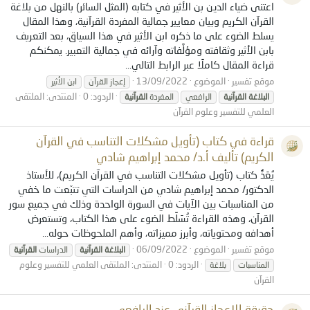
اعتنى ضياء الدين بن الأثير في كتابه (المثل السائر) بالنهل من بلاغة
القرآن الكريم وبيان معايير جمالية المفردة القرآنية، وهذا المقال
يسلط الضوء على ما ذكره ابن الأثير في هذا السياق، بعد التعريف
بابن الأثير وثقافته ومؤلَّفاته وآرائه في جمالية التعبير. يمكنكم
قراءة المقال كاملًا عبر الرابط التالي...
موقع تفسير
الموضوع
13/09/2022
إعجاز القرآن
ابن الأثير
الردود: 0
المنتدى:
الملتقى
البلاغة
القرآنية
الرافعي
المفردة
القرآنية
العلمي للتفسير وعلوم القرآن
قراءة في كتاب (تأويل مشكلات التناسب في القرآن
الكريم) تأليف أ.د/ محمد إبراهيم شادي
يُعَدُّ كتاب (تأويل مشكلات التناسب في القرآن الكريم)، للأستاذ
الدكتور/ محمد إبراهيم شادي من الدراسات التي تتبّعت ما خفي
من المناسبات بين الآيات في السورة الواحدة وذلك في جميع سور
القرآن، وهذه القراءة تُسَلِّط الضوء على هذا الكتاب، وتستعرض
أهدافه ومحتوياته، وأبرز مميزاته، وأهم الملحوظات حوله...
موقع تفسير
الموضوع
06/09/2022
البلاغة
القرآنية
الدراسات
القرآنية
الردود: 0
المنتدى:
الملتقى العلمي للتفسير وعلوم
المناسبات
بلاغة
القرآن
حقيقة الإعجاز القرآني عند الرافعي