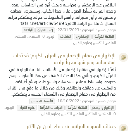
البلاغي عند الزمخشري ودراسته وبحث أثره في الدراسات بعده،
وهذه القراءة تُسَلِّط الضوء على هذا الكتاب، وتستعرض أهدافه
ومحتوياته، وأبرز مميزاته، وأهم الملحوظات حوله. يمكنكم قراءة
المقال كاملًا عبر الرابط التالي: tafsir.net/article/5489
موقع تفسير
الموضوع
22/01/2023
إعجاز القرآن
البلاغة
الردود: 0
المنتدى:
الملتقى
البلاغة
القرآنية
الزمخشري
الكشاف
العلمي للتفسير وعلوم القرآن
الإظهار في مقام الإضمار في القرآن الكريم؛ مُحدّدات
استحسانه، وسر شيوعه، وأغراضه
​ يُعَدُّ الإظهار في مقام الإضمار من الأساليب البلاغية الواردة في
القرآن الكريم، ويأتي هذا البحث للكشف عن هذا الأسلوب برسم
حدوده، واستنباط معايير استحسانه واستهجانه، وتتبُّع أغراضه،
والتنقيب عن دقائقه ولطائفه، وذلك من خلال ما وقع في القرآن
من الإظهار في مقام الإضمار في الأسماء الحسنى. يمكنكم...
موقع تفسير
الموضوع
18/10/2022
الأسماء الحسنى
الردود:
الإظهار والإضمار
البلاغة
القرآنية
الدراسات
القرآنية
علوم القرآن
0
المنتدى:
الملتقى العلمي للتفسير وعلوم القرآن
جماليّة المفردة القرآنية عند ضياء الدين بن الأثير