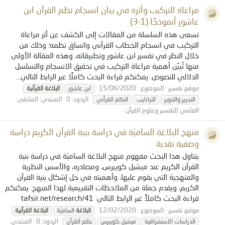
مراعاة التركيب وأثره في بيان انسجام نظم القرآن ابن
عاشور أنموذجًا (1-3)
تسعى هذه السلسلة من المقالات إلى الكشف عن أثر مراعاة
التركيب في انسجام الخطاب القرآني واتساق نظمه؛ وذلك من
خلال النظر في تفسير ابن عاشور وتطبيقاته، وهذه المقالة الأولى
منها تُبيِّن أهمية مراعاة التركيب في تحقيق الانسجام والتسلسل
الدلالي للنصوص. يمكنكم قراءة البحث كاملًا عبر الرابط التالي...
موقع تفسير
الموضوع
15/06/2020
ابن عاشور
البلاغة
القرآنية
الردود: 0
المنتدى:
الملتقى
التحرير والتنوير
التراكيب
النظم القرآني
العلمي للتفسير وعلوم القرآن
منهج البلاغة الساميّة في دراسة بنية القرآن الكريم دراسة
وصفية نقدية
يتناول هذا البحث مفهوم منهج البلاغة الساميّة في دراسة بنية
القرآن الكريم عند ميشيل كويبرس، ومصادره، والأسس النظرية
والمنهجية التي يقوم عليها، وأهميته في حل إشكال بنية القرآن
الكريم، ويقدم جملة من الملاحظات التقييمية لهذا المنهج. يمكنكم
قراءة البحث كاملاً عبر الرابط التالي: tafsir.net/research/41
موقع تفسير
الموضوع
12/02/2020
البلاغة
الساميّة
البلاغة
القرآنية
الردود: 0
المنتدى:
الدراسات الاستشراقية
ميشيل كويبرس
نظم القرآن