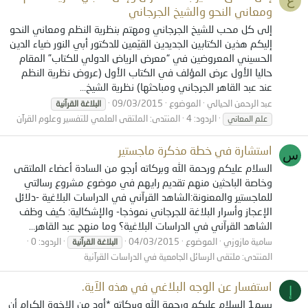
ع
ومعاني النحو والشيخ الجرجاني
إلى كل محب للشيخ الجرجاني ومهتم بنظرية النظم ومعاني النحو
إليكم هذين الكتابين الجديدين القيّمين للدكتور أبي النور ضياء الدين
الحسيني المعروضين في “معرض الرياض الدولي للكتاب” المقام
حاليا الأول عرض المؤلف في الكتاب الأول (عروض نظرية النظم
عند عبد القاهر الجرجاني ومباحثها) نظرية الشيخ...
عبد الرحمن الحيالي
الموضوع
09/03/2015
البلاغة
القرآنية
الردود: 4
المنتدى:
الملتقى العلمي للتفسير وعلوم القرآن
علم المعاني
استشارة في خطة مذكرة ماجستير
س
السلام عليكم ورحمة الله وبركاته أرجو من السادة أعضاء الملتقى
وخاصة الباحثين منهم تقديم رايهم في موضوع مشروع رسالتي
للماجستير والمعنونة:الشاهد القرآني في الدراسات البلاغية -دلائل
الإعجاز وأسرار البلاغة للجرجاني نموذجا- والإشكالية: كيف وظف
الشاهد القرآني في الدراسات البلاغية؟ وما منهج عبد القاهر...
سامية مازوزي
الموضوع
04/03/2015
الردود: 0
البلاغة
القرآنية
المنتدى:
ملتقى الرسائل الجامعية في الدراسات القرآنية
استفسار عن الوجه البلاغي في هذه الآية.
إ
بسم1 السلام عليكم ورحمة الله وبركاته *أود من الإخوة الكرام أن