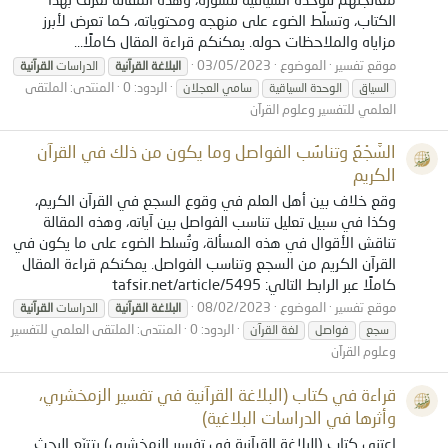
الكتاب، وتسلِّط الضوء على منهجه ومحتوياته، كما تعرض لأبرز
مزاياه والملاحظات حوله. يمكنكم قراءة المقال كاملًا...
موقع تفسير
الموضوع
03/05/2023
البلاغة
القرآنية
الدراسات
القرآنية
الردود: 0
المنتدى:
الملتقى
السياق
الوحدة السياقية
سامي العجلان
العلمي للتفسير وعلوم القرآن
السَّجْعُ وتناسُب الفواصل وما يكون من ذلك في القرآن
الكريم
وقع خلاف بين أهل العلم في وقوع السجع في القرآن الكريم،
وكذا في سبيل تعليل تناسب الفواصل بين آياته، وهذه المقالة
تناقش الأقوال في هذه المسألة، وتُسلط الضوء على ما يكون في
القرآن الكريم من السجع وتناسب الفواصل. يمكنكم قراءة المقال
كاملًا عبر الرابط التالي: tafsir.net/article/5495
موقع تفسير
الموضوع
08/02/2023
البلاغة
القرآنية
الدراسات
القرآنية
الردود: 0
المنتدى:
الملتقى العلمي للتفسير
سجع
فواصل
لغة القرآن
وعلوم القرآن
قراءة في كتاب (البلاغة القرآنية في تفسير الزمخشري،
وأثرها في الدراسات البلاغية‏)
اعتنى كتاب (البلاغة القرآنية في تفسير الزمخشري) بتتبّع البحث