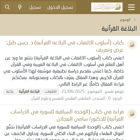
تسجيل الدخول
تسجيل
الوسوم
البلاغة القرآنية
كتاب (أسلوب الالتفات في البلاغة القرآنية) د. حسن طبل؛
عرض وتعريف
‏اعتنى كتاب (أسلوب الالتفات في البلاغة القرآنية) بتتبّع ما ورد عن
أهل العلم في أسلوب الالتفات في البلاغة العربية وفي القرآن
خاصّة، كما اعتنى بتقديم دراسة تطبيقية موسَّعة لهذا الأسلوب في
القرآن الكريم، وهذا المقال يعرِّف بالكتاب وبمحتوياته.‏ يمكنكم
قراءة المقال كاملًا عبر الرابط التالي...
موقع تفسير
الموضوع
21/06/2025
الالتفات
البلاغة
القرآنية
بلاغة
الردود: 0
المنتدى:
الملتقى العلمي للتفسير وعلوم القرآن
قراءة في كتاب (الوحدة السياقية للسورة في الدراسات
القرآنية) للدكتور/ سامي العجلان
اعتنى كتاب (الوحدة السياقية للسورة في الدراسات القرآنية) بتتبُّع
أقوال العلماء وآرائهم في البناء الكلي للسورة، وحاول الكشف عن
معالجتهم للوحدة السياقية للسورة، وهذه المقالة تعرِّف بهذا