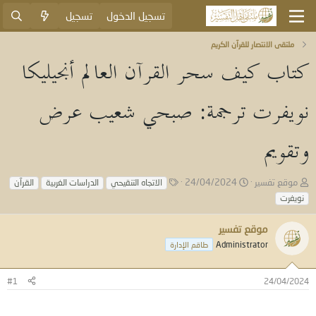
تسجيل الدخول
تسجيل
ملتقى الانتصار للقرآن الكريم
كتاب كيف سحر القرآن العالم أنجيليكا
نويفرت ترجمة: صبحي شعيب عرض
وتقويم
ب
ت
ا
موقع تفسير
24/04/2024
الاتجاه التنقيحي
الدراسات الغربية
القرآن
ا
ا
ل
نويفرت
د
ر
و
ئ
ي
س
موقع تفسير
ا
خ
و
ل
ا
Administrator
م
طاقم الإدارة
م
ل
و
ب
#1
24/04/2024
ض
د
و
ء
ع