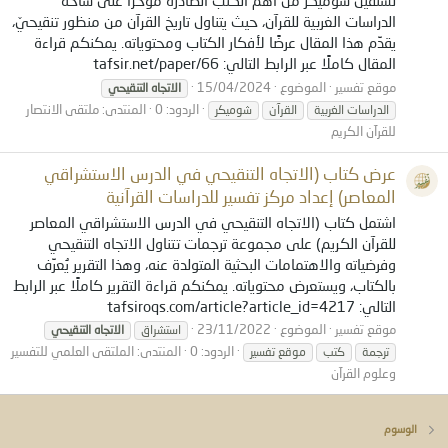
الدراسات الغربية للقرآن، حيث يتناول تاريخ القرآن من منظور تنقيحيّ،
يقدِّم هذا المقال عرضًا لأفكار الكتاب ومحتوياته. يمكنكم قراءة
المقال كاملًا عبر الرابط التالي: tafsir.net/paper/66
موقع تفسير
الموضوع
15/04/2024
الاتجاه
التنقيحي
الردود: 0
المنتدى:
ملتقى الانتصار
الدراسات الغربية
القرآن
شوميكر
للقرآن الكريم
عرض كتاب (الاتجاه التنقيحي في الدرس الاستشراقي
المعاصر) إعداد مركز تفسير للدراسات القرآنية
اشتمل كتاب (الاتجاه التنقيحي في الدرس الاستشراقي المعاصر
للقرآن الكريم) على مجموعة ترجمات تتناول الاتجاه التنقيحي
وفرضياته والاهتمامات البحثية المتولدة عنه، وهذا التقرير يُعرِّف
بالكتاب، ويستعرض محتوياته. يمكنكم قراءة التقرير كاملًا عبر الرابط
التالي: tafsiroqs.com/article?article_id=4217
موقع تفسير
الموضوع
23/11/2022
استشراق
الاتجاه
التنقيحي
الردود: 0
المنتدى:
الملتقى العلمي للتفسير
ترجمة
كتب
موقع تفسير
وعلوم القرآن
الوسوم