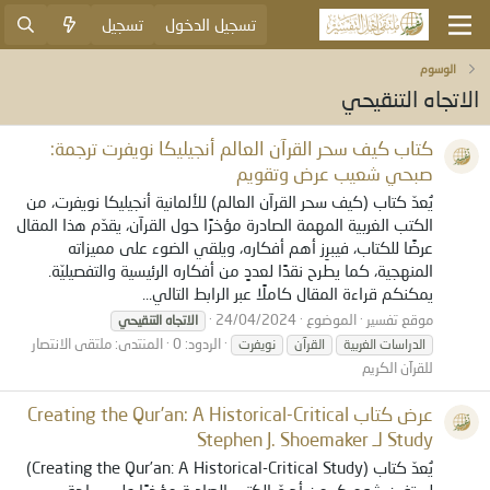
تسجيل الدخول
تسجيل
الوسوم
الاتجاه التنقيحي
كتاب كيف سحر القرآن العالم أنجيليكا نويفرت ترجمة:
صبحي شعيب عرض وتقويم
يُعدّ كتاب (كيف سحر القرآن العالم) للألمانية أنجيليكا نويفرت، من
الكتب الغربية المهمة الصادرة مؤخرًا حول القرآن، يقدّم هذا المقال
عرضًا للكتاب، فيبرِز أهم أفكاره، ويلقي الضوء على مميزاته
المنهجية، كما يطرح نقدًا لعددٍ من أفكاره الرئيسية والتفصيليّة.
يمكنكم قراءة المقال كاملًا عبر الرابط التالي...
موقع تفسير
الموضوع
24/04/2024
الاتجاه
التنقيحي
الردود: 0
المنتدى:
ملتقى الانتصار
الدراسات الغربية
القرآن
نويفرت
للقرآن الكريم
عرض كتاب Creating the Qur’an: A Historical-Critical
Study لـ Stephen J. Shoemaker
يُعدّ كتاب (Creating the Qur’an: A Historical-Critical Study)
لستفين شوميكر من أهمّ الكتب الصادرة مؤخرًا على ساحة