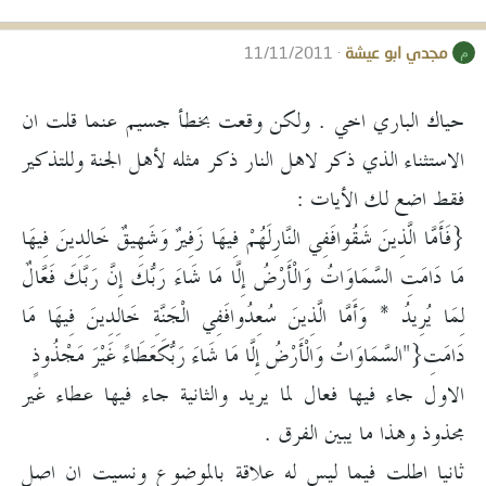
مجدي ابو عيشة
11/11/2011
م
حياك الباري اخي . ولكن وقعت بخطأ جسيم عنما قلت ان
الاستثناء الذي ذكر لاهل النار ذكر مثله لأهل الجنة وللتذكير
فقط اضع لك الأيات :
{‏فَأَمَّا الَّذِينَ شَقُوا‏‏فَفِي النَّارِ‏‏لَهُمْ فِيهَا‏ ‏‏زَفِيرٌ وَشَهِيقٌ‏ خَالِدِينَ فِيهَا‏
‏مَا دَامَتِ السَّمَاوَاتُ وَالْأَرْضُ إِلَّا مَا شَاءَ رَبُّكَ ‏إِنَّ رَبَّكَ فَعَّالٌ
لِمَا يُرِيدُ * ‏‏وَأَمَّا الَّذِينَ سُعِدُوا‏‏‏فَفِي الْجَنَّةِ خَالِدِينَ فِيهَا مَا
دَامَتِ{"السَّمَاوَاتُ وَالْأَرْضُ إِلَّا مَا شَاءَ رَبُّكَ‏‏‏عَطَاءً غَيْرَ مَجْذُوذٍ‏‏
الاول جاء فيها فعال لما يريد والثانية جاء فيها عطاء غير
مجذوذ وهذا ما يبين الفرق .
ثانيا اطلت فيما ليس له علاقة بالموضوع ونسيت ان اصل