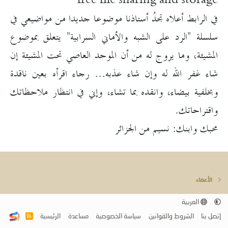
free file sharing and storage
في الرابط أعلاه تجدُ أستاذنا موضوعا جديدا من مواضيعي في
سلسلة "الرد على الشبه والأماني السرابية" يتعلق بموضوع
المشيئة، وما يروج له من أن الموحد العاصي تحت المشيئة إن
شاء غفر الله له وإن شاء عذبه... رجاء اقرأه بعين ناقدة
وبخلفية بيضاء، وانقده بما تشاء، وإني في انتظار ملاحظاتك
واقتراحاتك.
محبك وابنك: نسيم من الجزائر
الأعضاء
العربية
إتصل بنا
الشروط والقوانين
سياسة الخصوصية
مساعدة
الرئيسية
R
S