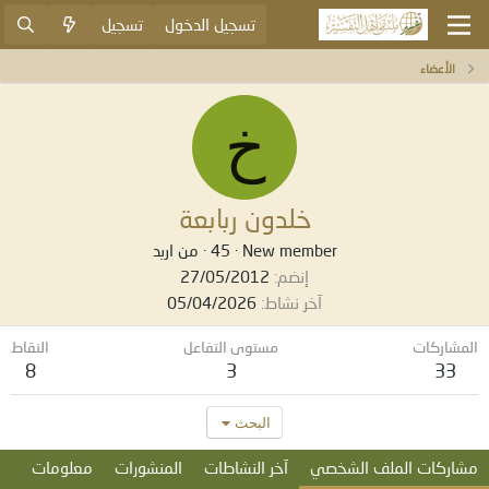
تسجيل الدخول
تسجيل
الأعضاء
خ
خلدون ربابعة
New member
·
45
·
من
اربد
إنضم
27/05/2012
آخر نشاط
05/04/2026
المشاركات
مستوى التفاعل
النقاط
8
3
33
البحث
مشاركات الملف الشخصي
آخر النشاطات
المنشورات
معلومات