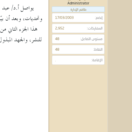
و
ء
Administrator
يواصل أ.د/ عبد ا
ع
طاقم الإدارة
وتحديات، وبعد أن بيّن
إنضم
17/03/2003
هذا الجزء الثاني من
المشاركات
2,952
للنشر، والجهد المبذول
مستوى التفاعل
48
النقاط
48
الإقامة
.