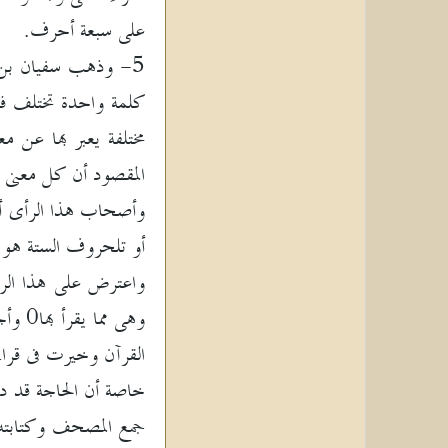
على سبعة أحرف.
5- وذهب سفيان بن ع
كلمة واحدة تختلف فيه
مختلفة يعبر بها عن 
المقصود أن كل معنى ف
وأصحاب هذا الرأى أيد
أو تلحروف الستة هو
واعترض على هذا الرأ
وهى م
القرآن وخيرت فى قراء
خاصة أن الحاجة قد دع
جمع المصحف وكتابته ب