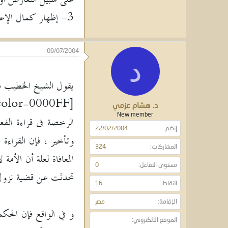
3- إظهار كمال الإعجاز بغاية الإيجاز لأن كل حرف مع الآخر بمنزلة الآية مع الآية فى دلالتها وفيما اشتملت عليه.
09/07/2004
د
يقول الشيخ الخطيب متعه
د. هشام عزمي
New member
الرخصة فى قراءة الف
إنضم
22/02/2004
وتأخير ، فإن القراءة
المشاركات
324
المعافاة لعلة أن الأم
مستوى التفاعل
0
تحدثت عن قضية نزول القر
النقاط
16
الإقامة
مصر
و في الواقع فإن الحك
الموقع الالكتروني