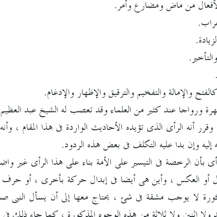
فعال من ماض ومضارع وأمر.
راب.
يادة.
التأخير.
فتح والإمالة والتفخيم والترقيق والإظهار والإدغام.
رة ورواجا عند كثير من العلماء وقد تعصب له الشيخ عبد العظيم 
وقرر أنه الرأى الذى تؤيده الأحاديث الواردة فى هذا المقام ، وأنه ا
ليه وإن بدا عليه التكلف فى بعض هذه الردود.
 بأن الرخصة فى التيسير على الأمة بناء على هذا الرأى غير واضحة
ول أو العكس ، وأين هى أيضا فى إبدال حركة بأخرى ، أو حرف بآخ
رة لا يوجب مشقة فى شئ ، يحتاج معها إلى أن يسأل النبى صلى الل
 ولا اثنين ولا ثلاثة من هذه الوجوه المذكورة ، كما جاء ذلك فى 