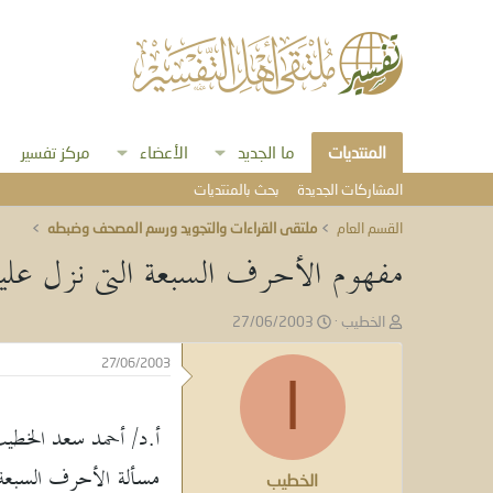
المنتديات
ما الجديد
الأعضاء
مركز تفسير
المشاركات الجديدة
بحث بالمنتديات
القسم العام
ملتقى القراءات والتجويد ورسم المصحف وضبطه
مفهوم الأحرف السبعة التى نزل عليه
ب
ت
الخطيب
27/06/2003
ا
ا
د
ر
27/06/2003
ئ
ي
ا
ا
خ
ل
ا
أ.د/ أحمد سعد الخطي
م
ل
و
ب
مسألة الأحرف السبعة 
الخطيب
ض
د