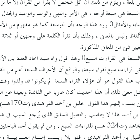
بلغة ، ويلزم من ذلك أن كل شخص لا يقرأ من القرآن إلا ما نزل 
لسبعة هى سبعة أوجه ، هى الأمر والنهى والوعد والوعيد والجدل و
والحرام والمحكم والمتشابه والأمثال0 ورد هذا الوجه بأن التوسعة كما
ظ وليس بالمعانى ، وذلك بأن تقرأ الكلمة على وجهين أو ثلاثة ، 
غيير شئ من المعانى المذكورة.
3- وقيل : الأحرف السبعة هى القراءات السبع0 وهذا قول واه
هى قراءات سبع لقراء سبعة، والواقع أن الأحرف السبعة أعم من الق
هذا القول هو أن هؤلاء القراء السبعة لم يكونوا قد ولدوا وقت أ
معنى ذلك أن هذا الحديث كان عاريا عن الفائدة وبعيدا عن الواق
ينسب إليهم هذا القول الخليل بن أحمد الفراهيدى (ت170هـ)
ن أحمد هذا لا يتناسب والتعليل السابق الذى يُرجع السبب فى هذ
السبعة ، إلى جمع ابن مجاهد (ت324 هـ) للقراءات السبع ، ومن ثم 
 الخليل بن أحمد الفراهيدى ، فهو بلا ريـب إمـام العـربيـة