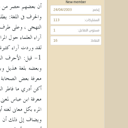
و
ء
New member
أن بعضهم حصر من ذلك
ع
إنضم
24/04/2003
والحرف فى اللغة: يط
المشاركات
113
التهجى ، وعلى طرف ا
مستوى التفاعل
1
آراء العلماء حول المر
النقاط
16
لقد وردت آراء كثيرة 
1- قيل: الأحرف ال
معرفة بعض الصحابة ا
معرفة ابن عباس لمعنى
المرء بكل معانى لغته أ
ويضاف إلى ذلك أن الت