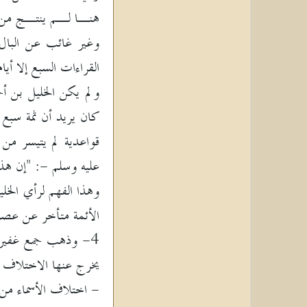
هنـا لـم ينتـج من قل
القراءات السبع إلا أيام 
ولم يكن الخليل بن أحم
كان يريد أن ثمة سبع 
قواعدية لم يتيسر من
عليه وسلم -: "إن هذ
وهذا الفهم لرأي الخلي
الأئمة متأخر عن عصر التنزيل وهو أمر لا يجهل
4- وذهب جمع غفير م
يخرج عنها الاختلاف 
- اختلاف الأسماء من 