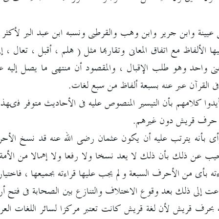
يينة وابن جرير وابن وهب والقرطبى ونسبه ابن عبد البر لأكثر ال
ا الألفاظ مع اتفاق المعانى وتقاربها مثل ( هلم ، أقبل ، تعال ،
معنى واحد وهو طلب الإقبال ، والمقصود أن منتهى ما يصل إليه ع
ى القرآن عبر عنه بسبعة ألفاظ من سبع لغات.
وا كلامهم بأن التيسير المنصوص عليه فى الأحاديث متوفر فىهذا 
 حرف قريش دون غيرهم.
ى بأنه يترتب عليه أن يكون عثمان رضى الله عنه قد نسخ الأحرف 
ما يقرأ بها0 وأجيب عن ذلك بأن ذلك لا يعد نسخا ولا رفعا ولا إهمالا م
ته بأى من الأحرف السبعة ولم يجب عليها قراءته بجميعها ، فاختيا
ت إلى ذلك بعد وقوع الاختلاف والتنازع بين الصحابة فى فتح أرمي
حرف قريش لأن لغة قريش كانت تعتبر مركزا لسائر اللغات العربي