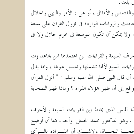
بلغته.
القصص والأمثال ، أو هى : الأمر والنهى والحلال
 هو مفهوم من الأحاديث والروايات الواردة فى نزول القرآن على سبعة
ولا يمكن أن تكون التوسعة فى تحريم حلال ولا فى
 سببه اتحاد العدد بين الأحرف السبعة والقراءات التى اعتمدها ابن مجاهد (ت
راءات السبع لأنها تشملها وتشمل غيرها ، ومما يدل
ن قال النبى صلى الله عليه وسلم : " أنزل القرآن
ع إلى أن ظهر هؤلاء القراء ؟ وماذا فهم الصحابة
ا اللبس الذى يخلط بين القراءات السبعة والأحرف
يقول أحد الباحثين ، وهو الدكتور محمد الحبش: وأحب هنا أن أوضح
 وحجـة النحـاة، ولاشـك أن انفـراده بالـرأى