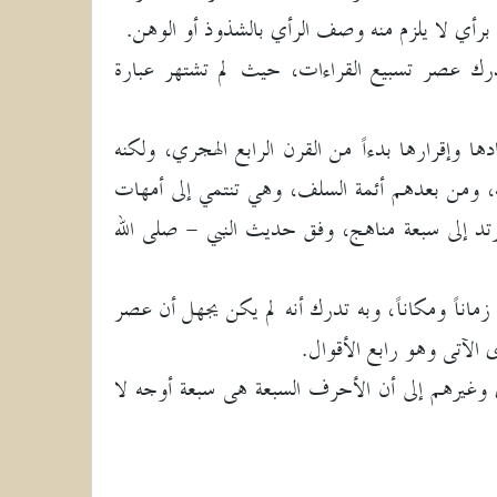
 برأي لا يلزم منه وصف الرأي بالشذوذ أو الوهن.
 الخليل بن أحمد الفراهيدى الذي توفي عام 170 هـ لم يدرك عصر تسبيع القراءات، حيث لم تشتهر عبارة
ها وإقرارها بدءاً من القرن الرابع الهجري، ولكنه
به، ومن بعدهم أئمة السلف، وهي تنتمي إلى أمهات
تد إلى سبعة مناهج، وفق حديث النبي - صلى الله
ه زماناً ومكاناً، وبه تدرك أنه لم يكن يجهل أن عصر
ى وغيرهم إلى أن الأحرف السبعة هى سبعة أوجه لا