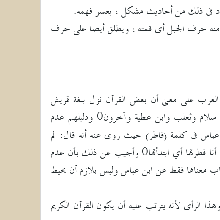
ورد فى ذلك من أحاديث مشكل ، يعسر فهمه.
 ومنه حرف الجبل أى قمته ، ويطلق أيضا على حرف
العرب على معنى أن بعض القرآن نزل بلغة قريش
وبعضه بلغة هذيل وبعضه بلغة هوازن...وهكذا، واختار هذا الرأى أبوعبيد القاسم بن سلام وثعلب وابن عطية وآخرون0 ودليلهم عدم
عباس فى كلمة (فاطر) حيث روى عنه أنه قال: لم
أكن أدري ما فاطر السماوات والأرض حتى أتى أعرابيان يختصمان في بئر فقال أحدهما: أنا فطرتها أي ابتدأتها0 وأجيب عن ذلك بأن عدم
غاب معناها فقط عن ابن عباس وليس بلازم أن يحيط
ا الرأى لأنه يترتب عليه أن يكون القرآن الكريم