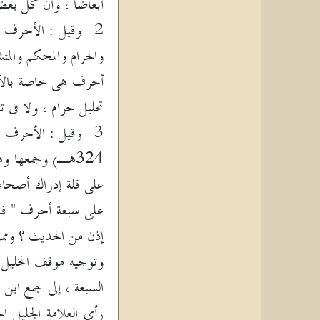
أبعاضا ، وأن كل بعض 
2- وقيل : الأحرف ا
أحرف هى خاصة بالألفا
تحليل حرام ، ولا فى ت
324هـ) وجمعها و
على قلة إدراك أصحاب 
على سبعة أحرف " فهل 
إذن من الحديث ؟ وممن 
وتوجيه موقف الخليل ب
رأي العلامة الجليل