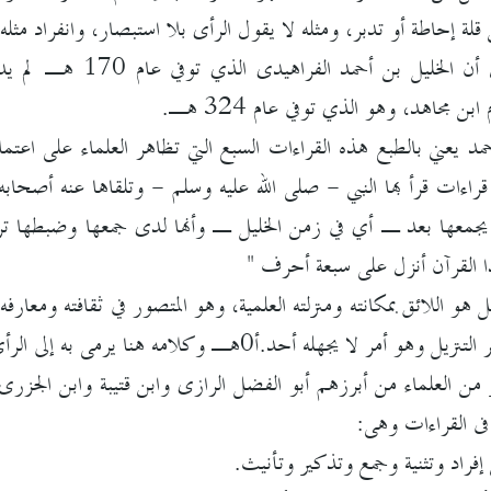
ة إحاطة أو تدبر، ومثله لا يقول الرأى بلا استبصار، وانفراد مثله
وغير غائب عن البال أن
ابن مجاهد، وهو الذي توفي عام 324 هـ.
د يعني بالطبع هذه القراءات السبع التي تظاهر العلماء على اعتماد
قراءات قرأ بها النبي - صلى الله عليه وسلم - وتلقاها عنه أصحا
 يجمعها بعد ـ أي في زمن الخليل ـ وأنها لدى جمعها وضبطها تر
ا القرآن أنزل على سبعة أحرف "
ل هو اللائق بمكانته ومنزلته العلمية، وهو المتصور في ثقافته ومعارف
ه أحد.أ0هـ وكلامه هنا يرمى به إلى الرأى الآتى وهو رابع الأقوال.
ن العلماء من أبرزهم أبو الفضل الرازى وابن قتيبة وابن الجزر
فى القراءات وهى:
إفراد وتثنية وجمع وتذكير وتأنيث.