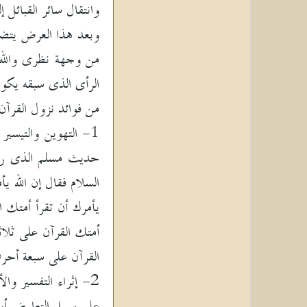
وانتقال سائر القبائل إ
وبعد هذا العرض يتضح ل
من وجهة نظرى والله
الرأى الذى سبقه يكون
من فوائد نزول القرآ
حديث مسلم الذى رواه
السلام فقال إن الله يأ
يأمرك أن تقرأ أمتك ال
أمتك القرآن على ثلاثة
القرآن على سبعة أحرف
2- إثراء التفسير وا
على سبيل التعارض أو 