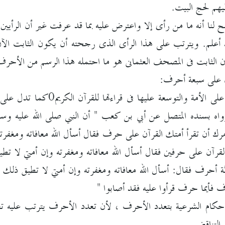
ليهم لحج البيت.
نا أنه ما من رأى إلا واعترض عليه بما قد عرفت غير أن الرأيين الأ
 أعلم. ويترتب على هذا الرأى الذى رجحته أن يكون الثابت ا
 الثابت فى المصحف العثمانى هو ما احتمله هذا الرسم من الأحرف
ن على سبعة أحرف:
1- التهوين والتيسير على الأمة
 بسنده المتصل عن أبي بن كعب " أن النبي صلى الله عليه وسلم
مرك أن تقرأ أمتك القرآن على حرف فقال أسأل الله معافاته ومغفرته و
قرآن على حرفين فقال أسأل الله معافاته ومغفرته وإن أمتي لا تطيق 
 أحرف فقال: أسأل الله معافاته ومغفرته وإن أمتي لا تطيق ذلك ، ث
 فأيما حرف قرأوا عليه فقد أصابوا "
لأحكام الشرعية بتعدد الأحرف ، لأن تعدد الأحرف يترتب عليه تعدد 
التناقض.