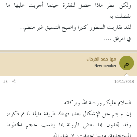
ولكن انظر ماذا حصل للفقرة حينما أجريت عليها ما
تفضلت به
لقد تقاربت السطور كثيرا واصبح التنسيق غير منظم..
في المرفق ....
مها حمد الفرحان
م
New member
#5
16/11/2013
السلام عليكم ورحمة الله وبركاته
إن لم يتم حل الإشكال بعد، فهناك طريقة مثيلة لما تم ذكره،
وقد تجدون بها بعض المرونة بما يناسب حجم الخطوط
المستخدمة، مهما اختلفت، إن شاء الله.