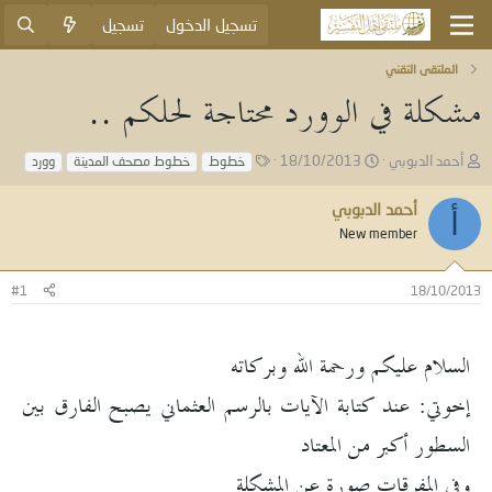
تسجيل الدخول
تسجيل
الملتقى التقني
مشكلة في الوورد محتاجة لحلكم ..
ب
ت
ا
أحمد الدبوبي
18/10/2013
خطوط
خطوط مصحف المدينة
وورد
ا
ا
ل
د
ر
و
أحمد الدبوبي
أ
ئ
ي
س
New member
ا
خ
و
ل
ا
م
م
ل
#1
18/10/2013
و
ب
ض
د
و
ء
السلام عليكم ورحمة الله وبركاته
ع
إخوتي: عند كتابة الآيات بالرسم العثماني يصبح الفارق بين
السطور أكبر من المعتاد
وفي المفرقات صورة عن المشكلة