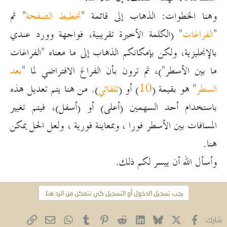
وهنا الخطوات: الذهاب إلى قائمة "
تخطيط الصفحة
" ثم
"
الفراغات
" (الكلمة الأخيرة تقريبية، فواجهة وورد عندي
بالإنجليزية، ولكن بإمكانكم الذهاب إلى ما معناه "الفراغات
ما بين الأسطر")، ثم ترون بأن الفراغ الافتراضي لما "
بعد
السطر
" هو بقيمة (
10
) أو (
تلقائي
). من هنا يتم تعديل هذه
باستخدام أحد السهمين (أعلى) أو (أسفل)، فيتم تغيير
المسافات بين الأسطر فورا ، وبمعاينة فورية ، ولعل الحل يمكن
هنا.
وأسأل الله أن ييسر لكم ذلك.
يجب تسجيل الدخول أو التسجيل كي تتمكن من الرد هنا.
فيسبوك
X (Twitter)
Bluesky
LinkedIn
Reddit
Pinterest
Tumblr
WhatsApp
الرابط
البريد الإلكتروني
شارك: