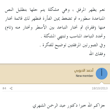
نعم يظهر المرفق ، وهي مشكلة يتم حلها بتظليل النص
المتباعدة سطوره ثم تضغط يمين الفأرة فتظهر لك قائمة تختار
منها (فقرة) ثم تختار التباعد بين الأسطر وتختار منه (تام)
وتحدد التباعد المناسب وتنتهي المشكلة .
وفي الصورتين المرفقتين توضيح للفكرة .
وفقك الله
أحمد الدبوبي
أ
New member
#4
18/10/2013
جزاكم الله خيرا دكتور عبد الرحمن الشهري