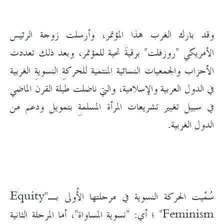
وقد بارك الغرب هذا المؤتمر، وأرسلت زوجة الرئيس
الأمريكي "روزفلت" برقيةَ تحية للمؤتمر، وبعد ذلك تعددت
الأحزاب والجمعيات النسائية المنتمية للحركةِ النسويةِ الغربية
في الدول العربية والإسلامية، والتي ناضلت طيلة القرن الماضي
في سبيل تغيير تشريعات المرأة المسلمةِ بتمويل ودعم من
الدول الغربية.
سُمِّيت الحركة النسوية في مرحلتها الأُولى بـ"Equity
Feminism" ؛ أي: "نسوية المساواة"، أما المرحلة الثانية