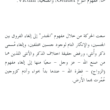
هما: مفهوم النوع Gender، والضحية، Victim.
سعت الحركة من خلال مفهوم "الجندر" إلى إلغاء الفروق بين
الجنسين، والإنكار التام لوجود جنسين مختلفين، وإلغاء مُسمى
ذكر وأُنثى، ورفض حقيقة اختلاف الذكر والأنثى اللذين هما
من صنع الله - عز وجل - سعيًا منها إلى إلغاء مفهوم
(الزواج) - فِطرة الله - عندما بدأ بحواء وآدم كزوجين
عُمِّرت بهما الأرض.