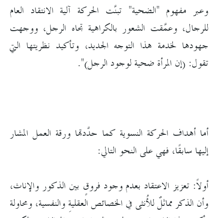
وعبر مفهوم "الضحية" تبنَّت الحركة آلية الانتقاد العام
للرجال، وعمَّقت الشعور بالكراهية تجاه الرجل، ووجهت
جهودها لخدمة هذا التوجه الجديد، وتأكيد نظريتها التي
تقول: (إن المرأة ضحية لوجود الرجل)".
أما أهداف الحركة النسوية كما حدَّدتها ورقة العمل المشار
إليها سابقًا، فهي على النحو التالي:
أولاً: تعزيز الاعتقاد بعدم وجود فروقٍ بين الذكور والإناث،
وأن الذكر مماثلٌ للأُنثى في الخصائص العقليةِ والنفسية، ومحاولة