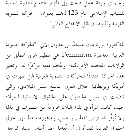
وجاء في ورقة عمل قدمت إلى المؤتمر التاسع للندوة العالمية
للشباب الإسلامي عام 1423هـ بعنوان: "الحركة النسوية
الغربية وآثارها في ظل الانفتاح العالمي"
للدكتورة نورة بنت عبدالله بن عدوان الآتي: "الحركة النسوية
الغربية المعاصرة Feminism هي تنظيم غربي انطلَق من
الولايات المتحدة الأمريكية، ويتَّخذ منها مركزًا له، وتعتبر
هذه الحركة امتدادًا للحركات النسوية الغربية التي ظهرت في
أمريكا وبريطانيا خلال القرن التاسع عشر الميلادي، والتي
ناضلت في سبيل الحصول على الحقوق الإنسانية للمرأة؛
حيث كانت المرأة في تلك البلاد محرومةً من التصرف في مالها
ولا تُوفَّر لها فرص التعليم والعمل، وتمحورت مطالبهن حول
الحقوق الفردية للمرأة في أن تُعاملَ على أساسٍ مساوٍ للرجل