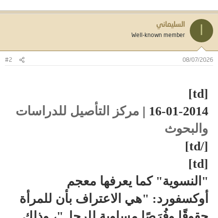
السليماني
ا
Well-known member
#2
08/07/2026
[td]
16-01-2014 |
مركز التأصيل للدراسات
والبحوث
[/td]​
[td]
"النسوية" كما يعرفها معجم
أوكسفورد: "هي الاعتراف بأن للمرأة
حقوقًا وفُرَصًا مساوية للرجل"، وذلك