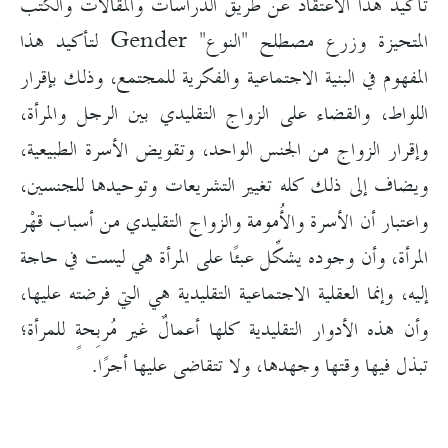
تأكيد هذا الاعتقاد عن طريق الدراسات والمقالات والكتب
المتحيزة وزرع مصطلح "النوع" Gender لتأكيد هذا
المفهوم في البنية الاجتماعية والفكرية للمجتمع، وذلك بإقرار
اللواط، والقضاء على الزواج التقليدي بين الرجل والمرأة،
وإقرار الزواج من الجنس الواحد، وتقويض الأسرة الطبيعية،
ويضاف إلى ذلك كله تغيير التشريعات وتوحيدها للجنسين،
واعتبار أن الأسرة والأُمومة والزواج التقليدي من أسباب قهْر
المرأة، وأن وجوده يشكِّل عبئًا على المرأة هي ليست في حاجة
إليه، وإنما العقلية الاجتماعية التقليدية هي التي فرضته عليها،
وأن هذه الأدوار التقليدية كلها أعمالٌ غير مُربِحةٍ للمرأة؛
تبذل فيها وقتها وجهدها، ولا تتقاضى عليها أجرًا.