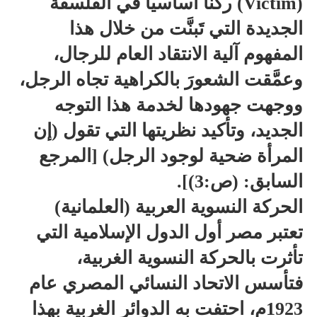
(Victim) ركناً أساسياً في الفلسفة
الجديدة التي تَبنَّت من خلال هذا
المفهوم آلية الانتقاد العام للرجال،
وعمَّقت الشعورَ بالكراهية تجاه الرجل،
ووجهت جهودها لخدمة هذا التوجه
الجديد، وتأكيد نظريتها التي تقول (إن
المرأة ضحية لوجود الرجل) [المرجع
السابق: (ص:3)].
الحركة النسوية العربية (العلمانية)
تعتبر مصر أول الدول الإسلامية التي
تأثرت بالحركة النسوية الغربية،
فتأسس الاتحاد النسائي المصري عام
1923م، احتفت به الدوائر الغربية بهذا