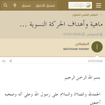
تسجيل الدخول
تسجيل
الملتقى العلمي المفتوح
ماهية وأهداف الحركة النسوية ...
ب
ت
السليماني
07/07/2026
ا
ا
د
ر
السليماني
ا
ئ
ي
Well-known member
ا
خ
ل
ا
م
ل
#1
07/07/2026
و
ب
ض
د
و
ء
بسم الله الرحمن الرحيم
ع
الحمدلله والصلاة والسلام على رسول الله وعلى آله وصحبه
أجمعين