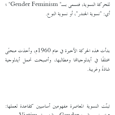
للحركة النسوية، فتسمى بـ" Gender Feminism" ؛
أي: "نسوية الجندر"، أو نسوية النوع.
بدأت هذه الحركة الأخيرة في عام 1960م، وأخذت منحنًى
مختلفًا في أيدلوجياتها ومطالبها، وأصبحت تحمل أيدلوجية
شاذةً وغريبة.
تبنَّت النسوية المعاصرة مفهومين أساسيين كقاعدة لعملها: