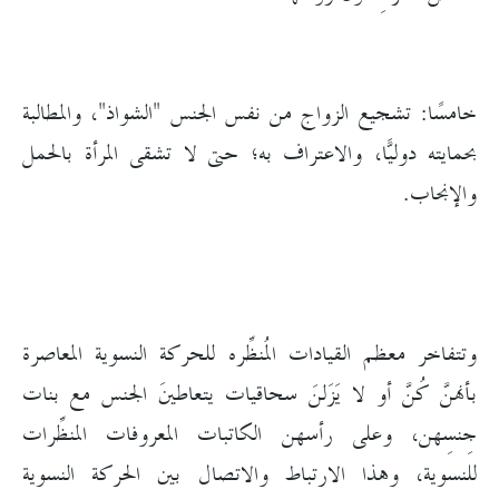
خامسًا: تشجيع الزواج من نفس الجنس "الشواذ"، والمطالبة
بحمايته دوليًّا، والاعتراف به؛ حتى لا تشقى المرأة بالحمل
والإنجاب.
وتتفاخر معظم القيادات المُنظِّره للحركة النسوية المعاصرة
بأنهنَّ كُنَّ أو لا يَزَلنَ سحاقيات يتعاطينَ الجنس مع بنات
جِنسِهن، وعلى رأسهن الكاتبات المعروفات المنظِّرات
للنسوية، وهذا الارتباط والاتصال بين الحركة النسوية