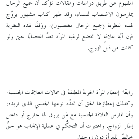
المفهوم عن طريق دراسات ومقالات تؤكد أن جميع الرجال
يمارسون الاغتصاب للنساء، وقد ظهر كتاب مشهور يروِّج
لهذه النظرية (جميع الرجال مغتصبون)، ووَفقًا لهذه النظرية
فإن أيَّة علاقةٍ لا تخضع لرغبة المرأة تعدُّ اغتصابًا حتى ولو
كانت من قبل الزوج.
رابعًا: إعطاء المرأة الحريةَ المطلقةَ في مجالات العلاقات الجنسية،
وكذلك إعطاؤها الحق أن تحدِّد نوعها الجنسي الذى تريده،
وأن تمارس العلاقة الجنسية مع مَن يروق لها خارج أو داخل
إطار الزواج، واعتبرت أن التحكُّم في عملية الإنجاب هو حقٌّ
خالصٌ للمرأةِ دون زوجها.