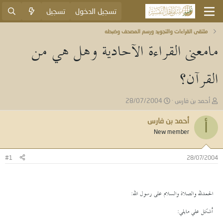
تسجيل الدخول
تسجيل
ملتقى القراءات والتجويد ورسم المصحف وضبطه
مامعنى القراءة الآحادية وهل هي من
القرآن؟
ب
ت
أحمد بن فارس
28/07/2004
ا
ا
د
ر
أحمد بن فارس
أ
ئ
ي
New member
ا
خ
ل
ا
م
ل
#1
28/07/2004
و
ب
ض
د
و
ء
ع
الحمدلله والصلاة والسلام على رسول الله:
أشكل علي مايلي: