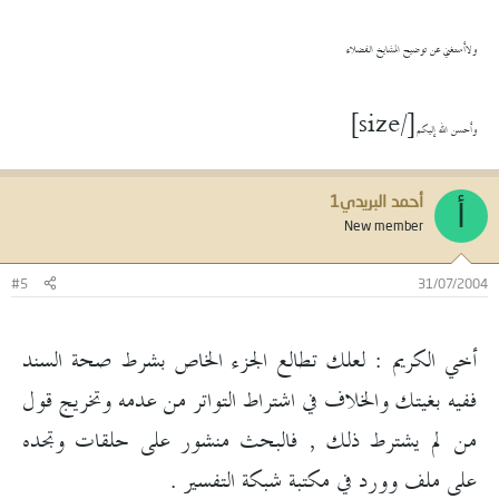
ولاأستغني عن توضيح المشايخ الفضلاء
[/size]
وأحسن الله إليكم
أحمد البريدي1
أ
New member
#5
31/07/2004
أخي الكريم : لعلك تطالع الجزء الخاص بشرط صحة السند
ففيه بغيتك والخلاف في اشتراط التواتر من عدمه وتخريج قول
من لم يشترط ذلك , فالبحث منشور على حلقات وتجده
على ملف وورد في مكتبة شبكة التفسير .