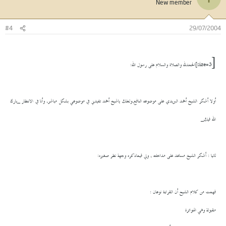
New member
#4
29/07/2004
[
size=3]
الحمدلله والصلاة والسلام على رسول الله:
أولا أشكر الشيخ أحمد البريدي على موضوعه النافع،ولعلك ياشيخ أحمد تفيدني في موضوعي بشكل مباشر، وأنا في الانتظار _بارك
الله فيك_
ثانيا : أشكر الشيخ مساعد على مداخلته ، ولي فيماذكره وجهة نظر صغيره:
فهمت من كلام الشيخ أن القراءة نوعان :
مقبولة وهي المتواترة