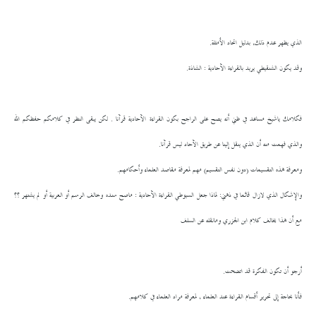
الذي يظهر عدم ذلك، بدليل اتحاد الأمثلة.
وقد يكون الشنقيطي يريد بالقراءة الآحادية : الشاذة.
فكلامك ياشيخ مساعد في ظني أنه يصح على الراجح بكون القراءة الآحادية قرآنا . لكن يبقى النظر في كلامكم حفظكم الله
والذي فهمت منه أن الذي ينقل إلينا عن طريق الآحاد ليس قرآنا.
ومعرفة هذه التقسيمات (دون نفس التقسيم) مهم لمعرفة مقاصد العلماء وأحكامهم.
والإشكال الذي لازال قائما في ذهني: لماذا جعل السيوطي القراءة الآحادية : ماصح سنده وخالف الرسم أو العربية أو لم يشتهر ؟؟
مع أن هذا يخالف كلام ابن الجزري ومانقله عن السلف
أرجو أن تكون الفكرة قد اتضحت.
فأنا بحاجة إلى تحرير أقسام القراءة عند العلماء ، لمعرفة مراد العلماء في كلامهم.