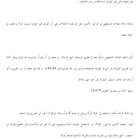
غير مقبولة وهي غير المتواترة أوماخالفت رسم المصحف.....
وهناك كلام للعلامة للشنقيطي في مذكرة الأصول نقل فيه عدم الاختلاف على أن القراءة غير المتواترة ليست قرآنا واختلف في
كونها حجة.
لكن مانقله العلامة الشنقيطي يشكل عليه في نظري مارجحه شيخ الإسلام ابن تيمية من أن القرآن لايشترط فيه التواتر.ونقل كلام
ابن الجزري المعروف في شروط القراءة الصحيحة والذي ليس فيه التواتر(النشر:1/53،54) .وكما هو معلوم أن ابن الجزري ذكر
أن هذا هو مذهب السلف لايعرف عن أحد منهم خلافه.
وانظر كلام ابن تيمية في الفتاوى 13/379
إذن هناك قراءة آحادية ،واختلف في كونها قرآنا ورجح ابن تيمية أنها قرآن وهذا موافق لما ذكره ابن الجزري عن السلف.
أيضا : علماء الأصول يذكرون الخلاف في الاحتجاج بالقراءة الشاذة وبعضهم يعبر بما نقل إلينا بالآحاد،ثم يمثل الجميع بقراءة ابن
مسعود، !!فهل هناك فرق بين القراءة الشاذة والقراءة الآحادية عندهم أولا؟