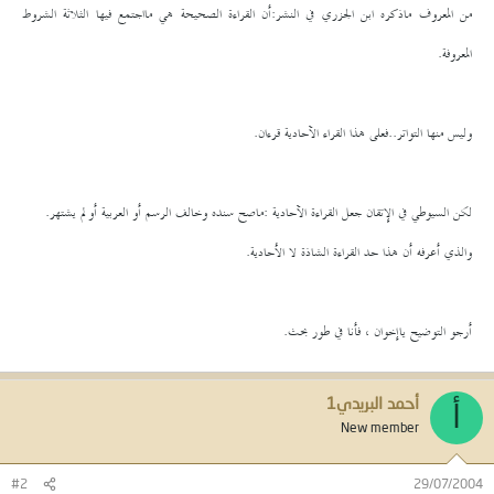
من المعروف ماذكره ابن الجزري في النشر:أن القراءة الصحيحة هي مااجتمع فيها الثلاثة الشروط
المعروفة.
وليس منها التواتر..فعلى هذا القراء الآحادية قرءان.
لكن السيوطي في الإتقان جعل القراءة الآحادية :ماصح سنده وخالف الرسم أو العربية أولم يشتهر.
والذي أعرفه أن هذا حد القراءة الشاذة لا الأحادية.
أرجو التوضيح ياإخوان ، فأنا في طور بحث.
أحمد البريدي1
أ
New member
#2
29/07/2004