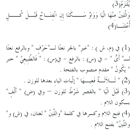
يُلْتَزَمْ(3)
وَالِّلينُ مِنْهَا الْيَا وَوَاوٌ سَــكَنَا إِنِ انْفِتَـاحٌ قَبْـلَ كُــلٍ
أُعْلِنَـا(4)
(1) في (م، ش ) : "غيرِ" بالجر نعتًا لـ"حَرْفٍ " وبالرفع نعتًا
لـ" أَىُّ " - في (س) : بالرفع - في(س) : " فَالطَّبِيعِيَّ " خبر
" يَكُونْ " مقدم منصوب بالفتحة .
(2) " ثَـلاَثَـةٌ فَعِيـهَا " إثْبات الياءِ بعدها للوزن .
(3) قَبْلَ الْيَا " بالقصر شَرْطُ للوزن – وفي (ض) " أَلْفٍ"
بسكون اللام .
(4) فتح اللام وكسرها في كلمة "واللِّينُ " لغتان، في (ش) و"
واللَّينُ" بفتح اللام .