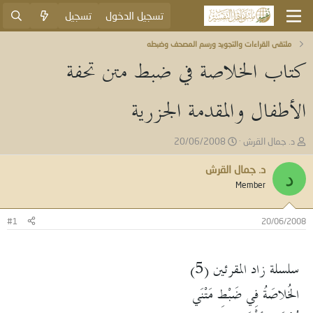
تسجيل الدخول
تسجيل
ملتقى القراءات والتجويد ورسم المصحف وضبطه
كتاب الخلاصة في ضبط متن تحفة
الأطفال والمقدمة الجزرية
ب
ت
د. جمال القرش
20/06/2008
ا
ا
د
ر
د. جمال القرش
د
ئ
ي
Member
ا
خ
ل
ا
م
ل
#1
20/06/2008
و
ب
ض
د
و
ء
سلسلة زاد المقرئين (5)
ع
الخُلاصَةُ فِي ضَبْطِ مَتْنَي