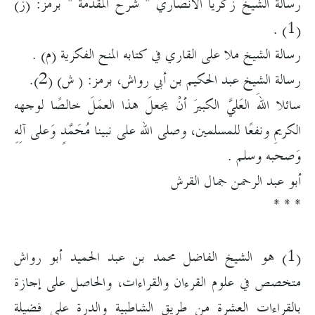
رسالة الشيخ زكريا الأنصاري " شرح المقدمة " برمز: (ز)
(1) .
رسالة الشيخ ملا على القاري في كتابه المنح الفكرية (م) .
رسالة الشيخ عبد الحكيم بن أبي رواش، برمز: ( ش) (2).
سائلا اللهَ العَليَّ الكبيرَ أنْ يجعلَ هذا العمَلَ خالصًا لوجهه
الكريمِ ونفعًا للمسلمين، وصلى الله على نبينا مُحَمَّدٍ وَعلى آلِهِ
وَصحبه وسلم .
أبو عبد الرحمن جمال القرش
* * *
(1) هو الشيخ الفاضل محمد بن عبد الحميد أبو رواش
متخصص في علوم القرءان والقراءات، والحاصل على إجازة
بالقراءات العشرة من طريق الشاطبية والدرة على فضيلة