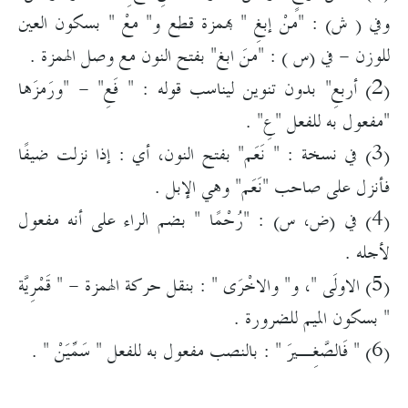
وفي ( ش) : "منْ إبغِ " بهمزة قطع و" معْ " بسكون العين
للوزن - في (س ) : "منَ ابغ" بفتح النون مع وصل الهمزة .
(2) أربعِ" بدون تنوين ليناسب قوله : " فَعِ" - "ورَمزَها
"مفعول به للفعل "عِ" .
(3) في نسخة : " نَعَم" بفتح النون، أي : إذا نزلت ضيفًا
فأنزل على صاحب "نَعَم" وهي الإبل .
(4) في (ض، س) : "رُحْمًا " بضم الراء على أنه مفعول
لأجله .
(5) الاولَى "، و" والاخْرَى " : بنقل حركة الهمزة - " قَمْرِيَّة
" بسكون الميم للضرورة .
(6) " فَالصَّغِـيرَ " : بالنصب مفعول به للفعل " سَمِّيَنْ " .