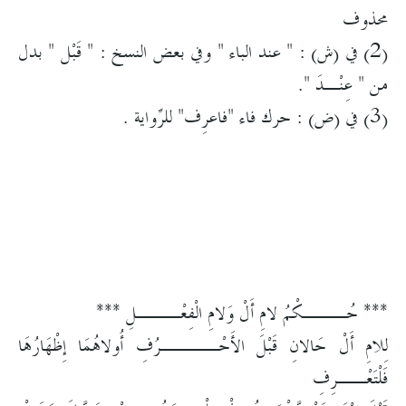
محذوف
(2) في (ش) : " عند الباء " وفي بعض النسخ : " قَبْل " بدل
من " عِنْـدَ ".
(3) في (ض) : حرك فاء "فاعرِف" للرِّواية .
*** حُـــكْمُ لامِ أَلْ وَلامِ الْفِعْـــلِ ***
لِلامِ أَلْ حَالانِ قَبْلَ الأَحْــــرُفِ أُولاهُمَا إِظْهَارُهَا
فَلْتَعْــرِفِ