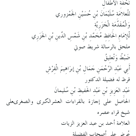
تُحْفَةِ الأطْفَالِ
للْعلامَةِ سُلَيْمَانَ بْنِ حُسَيْنِ الجَمْزوري
وَالْمُقَدِّمَةِ الْجَزَرِيَّةِ
لْلإمَامِ الحَافِظِ مُحَمَّدِ بْنِ شَمْسِ الدِّينِ بْنِ الجَزَرِي
ملحق بالرسالة شريط صوتي
ضَبْطُ وَتْعلِيقُ
أَبِي عَبْدِ الرَّحْمَنِ جَمَالِ بْنِ إبرَاهِيمَ الْقِرْشِ
قرظ له فضيلة الدكتور
عَبْدِِ العَزِيزِ بْنِ عَبْدِ الحَفيظِ بْنِ سُليمانَ
الحاصل على إجازة بالقراءات العشرالكبرى والصغرىعلى
شيخ قراء عصره
العلامة أحمد بن عبد العزيز الزيات
عُرِض على أصحابِ الفضيلة