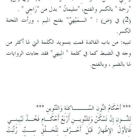
"رحمة " بالكسر والفتح، "سليمانُ " بدل من "رَاجِي " .
(2) في (ض) : " الـمَيْهيِّ" بفتح الميم ، ورأت اللجنة
الكسر.
تنبيه: من باب الفائدة قمت بتسويد الكلمة التي لها أكثر من
وجه في الضبط كما في كلمة " المِيهي" فقد جاءت الروايات
لها بالضم ، وبالفتح.
*** أحْكَامُ النُّونِ السَّـــاكِنَةِ وَالتَّنْوِينِ ***
لِلنُّـونِ إِنْ تَسْكُنْ وَلِلتَّنْوِيـنِ أَرْبَعُ أَحْكَـامٍ فَخُـذْ تَبْيِينِـي
فَالأَوَّلُ الإِظْهارُ قَبْلَ أَحْـرُفِ لِلْحَـلْقِ سِـتٌٍ رُتِّبَتْ