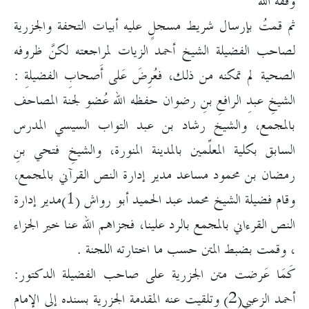
وفقه الله
ثم قمتُ بإرسال شريط مسجلٍ عليه أبيات التحفة والجزرية
لصاحب الفضيلة الشيخ أحمد الزيات لمراجعته لكنَّ ظروفه
الصحية لم تمكنه من ذلك، فعُرِضَ عَلى أَصحابِ الفضيلةِ :
الشيخِ عبدِ الرافعِ بنِ رضوان حفظه الله عُضو لجنة المصاحف
بالمجمع، والشيخ رشاد بن عبد التواب السيسي المدرس
السابق بكلية المعلِّمين بالمدينة المنورة، والشيخِ فتحي بنِ
رمضان بن محمود مساعد مدير إدارة النص القرآني بالمجمع،
وقام فضيلة الشيخ محمد عبد الحميد أبو رواش (1)مدير إدارة
النص القرءاني بالمجمع بالرد علينا، فجزاهم الله عنا خير الجزاء
، وقمت بضبط المتن حسب ما اختارته اللجنة .
كَمَا عَرضت متن الجزرية على صاحب الفضيلة الدكتور:
أحمد الزعبي(2) وتلقيت عنه المقدمة الجزرية بسنده إلى الإمام