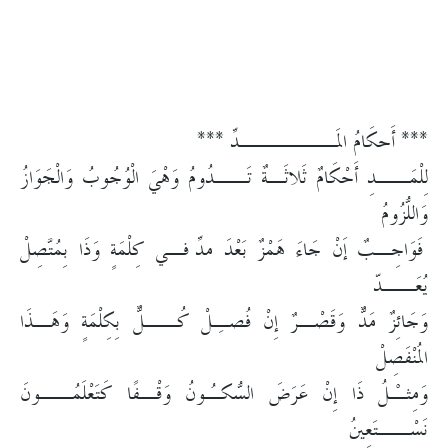
*** أَحكَامُ المَــــــدِّ ***
لِلْمَــدِ أَحْكَامٌ ثَلاثَـةٌ تَــدُومُ وَهْيَ الْوُجُوبُ وَالْجَوَازُ
وَاللُّزُومُ
فَوَاجِـبٌ إَنْ جَاءَ هَمْزٌ بَعْدَ مدّ فِـي كِلْمَةٍ وَذَا بِمُتَّصِلْ
يُعَــدّ
وَجَائِزٌ مَدٌّ وَقَصْـرٌ إِنْ فُصـِلْ كُــلٌّ بِكِلْمَةٍ وَهَـذَا
المُنْفَصِلْ
وَمِثـْلُ ذَا إِنْ عَرَضَ السُّكـُونُ وَقْـفًا كَتَعْلَمُــونَ
نَسْــتَعِينُ