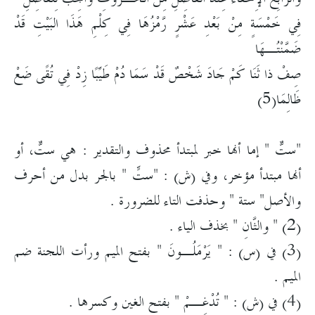
فِي خَمْسَةٍ مِنْ بَعْدِ عَشْرٍ رَّمْزُهَا فِي كِلْمِ هَذَا البَيْتِ قَدْ
ضَمَّنْتُـهَا
صِفْ ذا ثَنَا كَمْ جَادَ شَخْصٌ قَدْ سَمَا دُمْ طَيِّبًا زِدْ فِي تُقًى ضَعْ
ظَالِمَا(5)
"ستٌّ " إما أنها خبر لمبتدأ محذوف والتقدير : هي ستٌّ، أو
أنها مبتدأ مؤخر، وفي (ش) : "ستٍّ " بالجر بدل من أحرف
والأصل" ستة " وحذفت التاء للضرورة .
(2) " والثَّانِ " بخذف الياء .
(3) في (س) : " يَرْمَلُـونَ " بفتح الميم ورأت اللجنة ضم
الميم .
(4) في (ش) : " تُدْغِـمْ " بفتح الغين وكسرها .