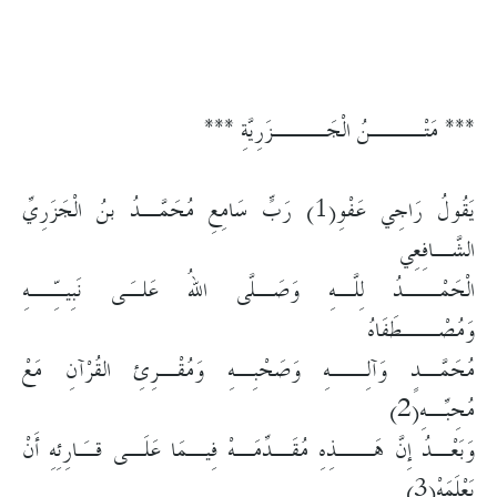
*** مَتْـــنُ الْجَـــزَرِيَّةِ ***
يَقُولُ رَاجِي عَفْوِ(1) رَبٍّ سَامِعِ مُحَمَّـدُ بنُ الْجَزَرِيِّ
الشَّـافِعِي
الْحَمْــدُ لِلَّـهِ وَصَـلَّى اللهُ عَلـَى نَبِيـِّـهِ
وَمُصْــطَفَاهُ
مُحَمَّـدٍ وَآلِــهِ وَصَحْبِـهِ وَمُقْـرِئِ القُرْآنِ مَعْ
مُحِبِّـهِ(2)
وَبَعْـدُ إِنَّ هَــذِهِ مُقَـدِّمَـهْ فِيـمَا عَلَـى قـَارِئِهِ أَنْ
يَعْلَمَهْ(3)