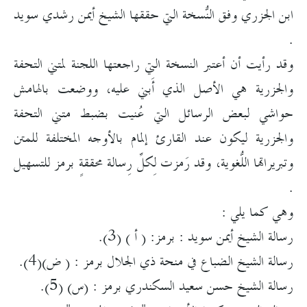
ابن الجزري وفق النُّسخة التي حققها الشيخ أيمن رشدي سويد
.
وقد رأيت أن أعتبر النسخة التي راجعتها اللجنة لمتني التحفة
والجزرية هي الأصل الذي أَبني عليه، ووضعت بالهامش
حواشي لبعض الرسائل التي عُنيت بضبط متني التحفة
والجزرية ليكون عند القارئ إلمام بالأوجه المختلفة للمتن
وتبريراتها اللُّغوية، وقد رَمزت لِكلِّ رِسالة محققةٍ برمز للتسهيل
.
وهي كما يلي :
رسالة الشيخ أيمن سويد : برمز: ( أ ) (3).
رسالة الشيخ الضباع في منحة ذي الجلال برمز : ( ض)(4).
رسالة الشيخ حسن سعيد السكندري برمز : (س) (5).