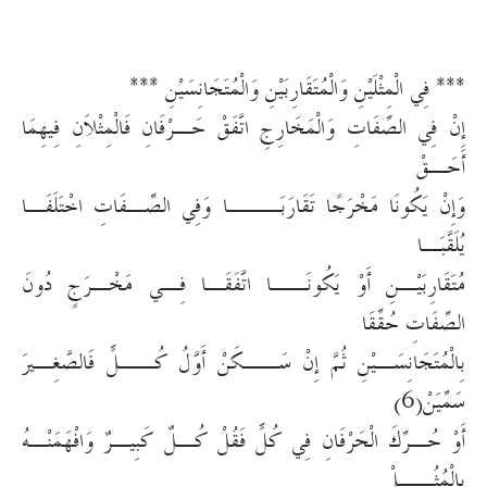
*** فِي الْمِثْلَيْنِ وَالْمُتَقَارِبَيْنِ وَالْمُتَجَانِسَيْنِ ***
إِنْ فِي الصِّفَاتِ وَالْمَخَارِجِ اتَّفَقْ حَـرْفَانِ فَالْمِثْلاَنِ فِيهِمَا
أَحَـقْ
وَإِنْ يَكُونَا مَخْرَجًا تَقَارَبَـــا وَفِي الصِّـفَاتِ اخْتَلَفَـا
يُلَقَّبَـا
مُتَقَارِبَيْـنِ أَوْ يَكُونَــا اتَّفَقَـا فِـي مَخْـرَجٍ دُونَ
الصِّفَاتِ حُقِّقَا
بِالْمُتَجَانِسَـيْنِ ثُمَّ إِنْ سَــكَنْ أَوَّلُ كُــلٍّ فَالصَّغِـيرَ
سَمِّيَنْ(6)
أَوْ حُـرِّكَ الْحَرْفَانِ فِي كُلٍّ فَقُلْ كُـلٌ كَبِيـرٌ وَافْهَمَنْـهُ
بِالْمُثُــلْ