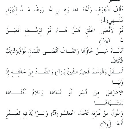
فَأَلِفُ الْجَوْفِ وَأُخْتَـاهَا وَهِـي حُـرُوفُ مَـدٍّ لِلْهَوَاءِ
تَنْتَـهِي(1)
ثُمَّ لأَقْصَى الحَلْقِِ هَمْزٌ هَـاءُ ثُمَّ لِوَسْـطِهِ فَعَيْـنٌ
حَــاءُ(2)
أَدْنَـاهُ غَيـنٌ خَاؤُهَا وَالقَـافُ أَقْصَـى اللِّسَانِ فَوْقُ(3)ثُمَّ
الْكَافُ
أَسْـفَلُ وَالْوَسْطُ فَجِيمُ الشِّينُ يَا(4) وَالضَّـادُ مِنْ حَافَتِـهِ إِذْ
وَلِيَـا
الاضْرَاسَ مِنْ أَيْسَرَ أَو يُمْنَاهَا وَاللامُ أَدْنَــاهَا
لِمُنْتَـهَاهَــا
وَالنُّونُ مِنْ طَرَفِهِ تَحْتُ اجْعَلـُوا(5) وَالـرَّا يُدَانِيهِ لِظَـهْرٍ
أَدْخَـلُ(6)