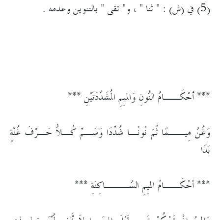
(5) في (ش) : " ثنا " ، و" تقى " بالتنوين وعدمه .
*** أحْكَــامُ النُّونِ وَالميِمِ المُشَدَّدَتَيْنِ ***
وَغُنَّ مِيــمًا ثُمَ نُونًـا شُدِّدَا وَسَـمِّ كُـلاًّ حَـرْفَ غُنَّةٍ
بَدَا
*** أحْكَــامُ الميِمِ السَّـــاكِنَةِ ***