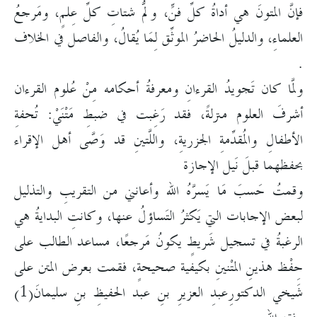
فإنَّ المتونَ هي أداةُ كلِّ فنٍّ، ولمُّ شتاتِ كلِّ عِلمٍ، ومَرجعُ
العلماءِ، والدليلُ الحاضرُ الموثِّق لِمَا يُقالُ، والفاصل في الخلاف
.
ولمَّا كان تَجويدُ القرءانِ ومعرفةُ أحكامه مِنْ عُلوم القرءان
أشرفَ العلوم منزلةً، فقد رَغِبت في ضبطِ مَتْنَيْ: تُحفةِ
الأطفالِ والمُقدِّمةِ الجزريةِ، واللَّتينِ قد وَصَّى أهل الإقراء
بحفظهما قبلَ نَيل الإجازة
وقمتُ حَسبَ مَا يَسرَّهُ الله وأعانني من التقريبِ والتذليل
لبعض الإجابات التي يَكثرُ التَساؤلُ عنها، وكانتِ البدايةُ هي
الرغبةُ في تسجيل شَريطٍ يكونُ مَرجعًا، مساعد الطالب على
حِفْظ هذينِ المتْنينِ بكيفية صحيحةٍ، فقمت بعرض المتن على
شَيخي الدكتورِعبدِ العزيرِ بنِ عبد الحفيظِ بنِ سليمانَ(1)