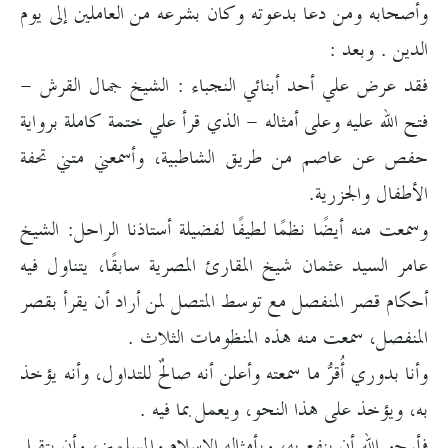
وأصحابه ومن دعا بدعوته وكان بشرعه من العاملين إلى يوم
الدين . وبعد :
فقد عرض علي أحد أبنائي النجباء : الشيخ جمال القرش -
فتح الله عليه وعلى أمثاله - الذي قرأ علي ختمة كاملة برواية
حفص عن عاصم من طريق الشاطبية، وأسمعني متني تحفة
الأطفال والجزرية.
وسمعت منه أيضًا نظمًا لطيفًا لفضيلة أستاذنا الراحل: الشيخ
عامر السيد عثمان شيخ المقارئ المصرية سابقًا، يتناول فيه
أحكام قصر المنفصل مع توسط المتصل لمن أراد أن يقرأ بقصر
المنفصل، سمعت منه هذه المنظومات الثلاث .
وأنا بدوري أُقرُّ ما سمعته وأعلن أنه صالحٌ للتداول، وأنه يؤخذ
به، ويؤخذ على هذا النحو، ويعمل بما فيه .
فأرجو الله أن ينفع به، وبأمثاله الإسلام والمسلمين، وأن يتقبل