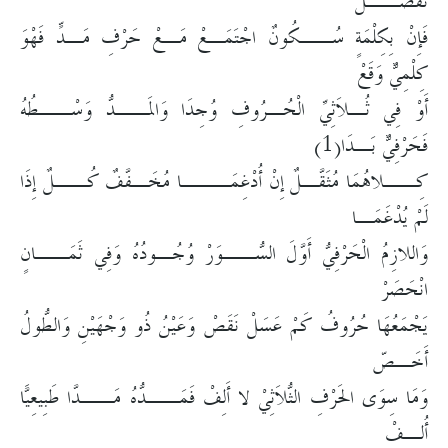
تُفَصَّــلُ
فَإِنْ بِكِلْمَةٍ سُــكُونٌ اجْتَمَـعْ مَـعْ حَرْفِ مَـدٍّ فَهْوَ
كِلْمِيٌّ وَقَعْ
أَوْ فِي ثُـلاَثِيِّ الْحُـرُوفِ وُجِدَا وَالمَــدُّ وَسْــطُهُ
فَحَرْفِيٌّ بَـدَا(1)
كِــلاهُمَا مُثَقَّـلٌ إِنْ أُدْغِمَـــا مُخَـفَّفٌ كُــلٌ إِذَا
لَمْ يُدْغَمَـا
وَاللازِمُ الْحَرْفِيُّ أَوَّلَ السُّــوَرْ وُجُـودُهُ وَفِي ثَمَــانٍ
انْحَصَرْ
يَجْمَعُهَا حُرُوفُ كَمْ عَسَلْ نَقَصْ وَعَيْنُ ذُو وَجْهَيْنِ وَالطُّولُ
أَخَـصّ
وَمَا سِوَى الحَرْفِ الثُّلاَثِيْ لا أَلِفْ فَمَــدُّهُ مَــدَّا طَبِيعِيًّا
أُلِـفْ