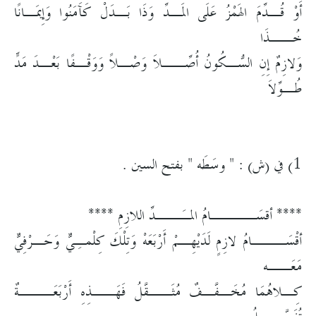
أَوْ قُـدِّمَ الهَمْزُ عَلَى المَـدِّ وَذَا بَـدَلْ كَآَمَنُوا وَإِيمَـانًا
خُــذَا
وَلازِمٌ إِنِ السُّـكُونُ أُصِّــلاَ وَصْـلاً وَوَقْـفًا بَعْـدَ مَدٍّ
طُـوِّلاَ
1) في (ش) : " وسَطَه " بفتح السين .
**** أقسَــــامُ المـَــدِّ اللازِمِ ****
أقْسَـــامُ لازِمٍ لَدَيْهِـمْ أَرْبَعَهْ وَتِلْكَ كِلْمـِيٌّ وَحَـرْفِيٌّ
مَعَــه
كِـلاهُمَا مُخَـفَّـفٌ مُثَــقَّلُ فَهَــذِهِ أَرْبَعَـــةٌ