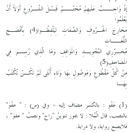
إِذْ وَاجِــبٌ عَلَيهِمُ مُحَتَّــمُ قَبـْلَ الشُـرُوعِ أَوَلاً أَنْ
يَعْلَمُوا
مَخَارِجَ الحُـرُوفِ وَالصِّفَاتِ لِيَلْفِظُـوا(4) بِأَفْصَـحِ
اللُّغَــاتِ
مُحَـرِّرِي التَّجْوِيـدِ وَالمَوَاقِفِ وَمَا الَّذِي رُسِـمَ فِي
المَصَاحِفِ(5)
مِنْ كُلِّ مَقْطُوعٍ وَمَوصُولٍ بِهَا وَتَاءِ أُنْثَى لَمْ تَكُـنْ تُكْتَبْ
بِهَـا
(1) عَفْوِ : بالكسر مضاف إليه - وفي (س) : " عفْوَ"
بالنصب، قال الْمُلا : لا يجوز تنوينُ "راج" ونصبُ " عفوَ" ،
فلايصح رواية، ولا دراية.