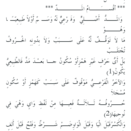
*** أقْســَــامُ المَـــــدِّ ***
وَالمَــدُّ أَصْــلِيٌّ وَفَرْعِيٌّ لَهُ وَسَـمِّ أَوَّلاً طَبِيعِيّـًا
وَهُـــوْ
مَا لاَ تَوَقُّـفٌ لَّهُ عَلَى سَــبَبْ وَلاَ بِدُونِهِ الحُـرُوفُ
تُجْتَلَـبْ
بَلْ أَىُّ حَرْفٍ غَيْرِ هَمْزٍأَوْ سُكُونْ جـا بَعـْدَ مَدٍّ فَالطَّبِيعِيُّ
يَكُونْ(1)
وَالآخَرُ الْفَرْعِـيُّ مَوْقُوفٌ عَلَى سَبـَبْ كَهَمْزٍ أَوْ سُكُونٍ
مُسْجَلاَ
حُــرُوفُـهُ ثَـلاَثَـةٌ فَعِيـهَا مِنْ لَفْظِ وَايٍ وَهْيَ فِي
نُوحِيهَا(2)
وَالْكَسْرُقَبْلَ الْيَا وَقَبْلَ الْوَاوِضَـمْ شَــرْطٌ وَفَتْحٌ قَبْلَ أَلِفٍ