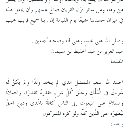
مني ومنه ومن سائر قرَّاء القرءان صالح عملهم وأن يجعل هذا
في ميزان حسناتنا جميعًا يوم القيامة إن ربنا سميع قريب مجيب
.
وصلى الله على محمدٍ وعلى آله وصحبه أجمعين .
عبد العزيز بن عبد الحفيظ بن سليمان
المقدمة
الحمد لله المنعم المتفضلِ الذي لم يتخذ ولدًا ولم يكنْ لَه
شَريكٌ في الْمُلْكِ وخَلَقَ كُلَّ شيءٍ فقدرهُ تقديرًا، والصلاةُ
والسلامُ على المبعوِث إلى الناسِ كافةً بالهُدى ودِينِ الحقِّ
ليُظهرَه على الدِّين كلِّه ولو كره المشركون .
وبعد :