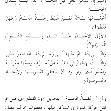
وَالمِيمُ إِنْ تَسْكُنْ تَجِى قَبْلَ الهِجَـا لاَ أَلِفٍ لَّيِّنَـةٍ لِـذِي
الحِجَــا
أَحْكَـامُهَا ثـَلاَثَةٌ لِمَـنْ ضَبَطْ إِخْفَـاءُُ ادْغـَامٌ وَإِظْهَارٌ
فَقَطْ(1)
فَالأَوَّلُ الإِخْفـَاءُ عِنْـدَ البَـاءِ وَسَــمِّهِ الشَّـفْوِىَّ
لِلْقُـرَّاءِ(2)
وَالثَّـانِي إِدْغَـامٌ بِمِثْلِهَا أَتَـى وَسَـمِّ إدْغـَامًا صَغِيرًا يَافَتَى
وَالثَّـالِثُ الإِظْهَارُ فِي البَقِيَّـهْ مِنْ أَحْـرُفٍ وَسَمِّهَا شَفْوِيَّـهْ
وَاحْذَرْ لَدَى وَاوٍ وَفَا أَنْ تَخْتَفِي لِقُـرْبِـهَا وَلاتِّحَـادِ
فَاعْـرِفِ(3)
(1) " إِخْفَـاءُُ ادْغـَامٌ " بتحويل همزة القطع إلىوصل ثم
نقل حركة الهمزة إلى الساكن قبلها ، معطوف بحرف عطف