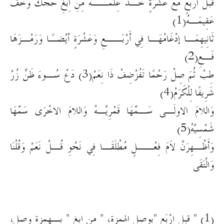
قَبْلَ ارْبَعٍ مَعْ عَّشْرَةٍ خُـذْ عِلْمــَهُ مِنِ اِبْغِ حَجَّكَ وَخَفْ
عَقِيمَـهُ(1)
ثَانِيهِمَـا إدْغَامُهَـا فِي أَرْبَــعِ وَعَشْرَةٍ أيْضـًا وَرَمْـزَهَا
فَـعِ(2)
طِبْ ثُمَ صِلْ رَحْمًا تَفُزْضِفْ ذَا نِعَمْ(3) دَعْ سُـوءَ ظَنٍّ زُرْ
شَرِيفًا لِلْكَرَمْ(4)
وَاللامَ الاولَـى سَـمِّهَا قَمْرِيَّـهْ وَاللامَ الاخْرَى سَمِّهَا
شَمْسِيَّهْ(5)
وَأَظْـهِرَنَّ لاَمَ فِعْــلٍ مُطْلَقَـا فِي نَحْوِ قُـلْ نَعَمْ وَقُلْنَا
وَالْتَقَى
(1) " قبل ارْبَعٍ "بوصل الهمزة، " منِ ابغ ِ" بـهمزة وصل،