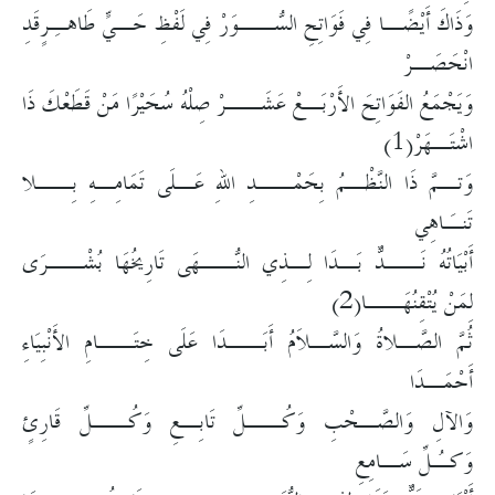
وَذَاكَ أَيْضًـا فِي فَوَاتِحِ السُّــوَرْ فِي لَفْظِ حَـيٍّ طَاهـِرٍقَدِ
انْحَصَـرْ
وَيَجْمَعُ الفَوَاتِحَ الأَرْبَـعْ عَشَــرْ صِلْهُ سُحَيْرًا مَنْ قَطَعْكَ ذَا
اشْتَـهَرْ(1)
وَتـمَّ ذَا النَّظْـمُ بِحَمْــدِ اللهِ عَـلَى تَمَامِـهِ بِــلا
تَنـَاهِي
أَبْيَاتُهُ نَــدٌّ بَـدَا لِـذِي النُّــهَى تَارِيخُهَا بُشْــرَى
لِمَنْ يُتْقِنُهَــا(2)
ثُمَّ الصَّـلاةُ وَالسَّـلاَمُ أَبَــدَا عَلَى خِتَــامِ الأَنْبِيَاءِ
أَحْمَـدَا
وَالآلِ وَالصَّـحْبِ وَكُــلِّ تَابِـعِ وَكُــلِّ قَارِئٍ
وَكـُلِّ سَـامِعِ