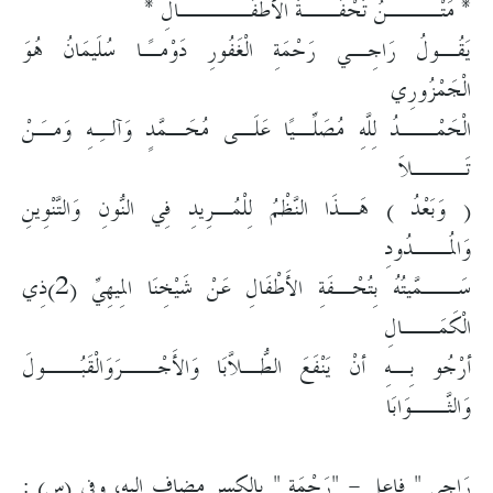
* مَتْـــنُ تُحْفَــةُ الأَطْفَــــالِ *
يَقُـولُ رَاجِـي رَحْمَةِ الْغَفُورِ دَوْمـًا سُلَيمَانُ هُوَ
الْجَمْزُورِي
الْحَمْــدُ لِلَّهِ مُصَلِّـيًا عَلَـى مُحَـمَّدٍ وَآلـِهِ وَمـَنْ
تَـــلاَ
( وَبَعْدُ ) هَـذَا النَّظْمُ لِلْمُـرِيدِ فِي النُّونِ وَالتَّنْوِينِ
وَالمُــدُودِ
سَــمَّيتُهُ بِتُحْـفَةِ الأَطْفَالِ عَنْ شَيْخِنَا المِيهِيِّ (2)ذِي
الْكَمَــالِ
أرْجُو بِـهِ أنْ يَنْفَعَ الطُّـلاَّبَا وَالأَجْــرَوَالْقَبُــولَ
وَالثَّــوَابَا
رَاجِي " فاعل - "رَحْمَةِ " بالكسر مضاف إليه، وفي (س) :