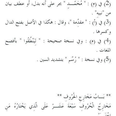
(2) في (م) : " مُحَمَّـدٍ " يجر على أنه بدل، أو عطف بيان
من "نبيهِ" .
(3) في (أ) : " مقدَِّمة "، وقال : هكذا في الأصل بفتح الدال
وكسرها .
(4) في (م) : وفي نسخة صحيحة : " لِيَنْطِّقُوا " بأفصح
اللغات .
(5) وفي نسخة : " رُسِّم " بتشديد السين .
** بَـابُ مَخَارِجِ الحُرُوفِ **
مَخَارِجُ الْحُرُوفِ سَبْعَةَ عَشَـرْ عَلَى الَّذِي يَخْتَارُهُ مَنِ
اخْتَـبَرْ