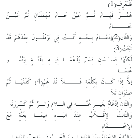
فَلْتَعْرِفِ(1)
هَمْـزٌ فَهَـاءٌ ثُـمَّ عَيْنٌ حَـاءُ مُهْمَلَتَانِ ثُمَّ غَيْـنٌ
خَـــاءُ
وَالثّانِ(2)إدْغَـامٌ بِستَّـةٍ أَتَـتْ فِي يَرْمُلُـونَ عِنْدَهُمْ قَدْ
ثَبَتَتْ(3)
لَكِنَّهَا قِسـْمَانِ قِسْمٌ يُدْغَمَـا فِيـهِ بِغُنَّـةٍ بِيَنْمُــو
عُلِمَـا
إلاَّ إِذَا كَـانَ بِكِلْمَةٍ فَـــلاَ تُدْ غَِمْ(4) كَدُنْيَـا ثُمَّ
صِنْوَانٍ تَلاَ
والثَّانِ إِدْغَامٌ بِغَيـرِ غُنَّــه فِي الـلامِ وَالـرَّا ثُمَّ كَـِّررَنَّه
وَالثّالِثُ الإِقْـلاَبُ عِنْدَ البَـاءِ مِيمًـا بِغُنَّةٍ مَعَ
الإخْـــفَاءِ
وَالرَّابِعُ الإِخْفَاءُ عِنْدَ الفَاضِلِ مِنَ الْحُـرُوفِ وَاجِبٌ لِلفَاضِلِ