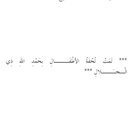
*** تَمَتْ تُحْفَةُ الأطْفَـــالِ بِحَمْدِ اللهِ ذِي
الْـجـَــلالِ ***