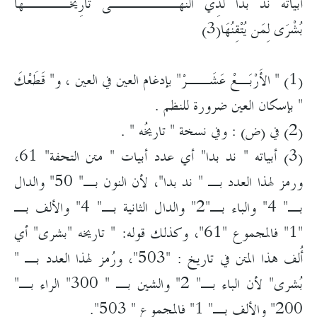
أَبْيَاته نَدٌّ بَدَا لذِي النُّهَــــــى تَارِيخُــــهَا
بُشْرَى لِمَن يُتْقِنُهَا(3)
(1) " الأَرْبَـعْ عَشَــرْ" بإدغام العين في العين ، و" قَطَعْكَ
" بإسكان العين ضرورة للنظم .
(2) في (ض) : وفي نسخة " تاريخُه " .
(3) أبياته " ند بدا" أي عدد أبيات " متن التحفة" 61،
ورمز لهذا العدد بـ " ند بدا"، لأن النون بـ" 50" والدال
بـ" 4" والباء بـ"2" والدال الثانية بـ" 4" والألف بـ
"1" فالمجموع "61"، وكذلك قوله: " تاريخه "بشرى" أي
أُلف هذا المتن في تاريخ : "503"، ورُمز لهذا العدد بـ "
بُشرى" لأن الباء بـ" 2" والشين بـ " 300" الراء بـ"
200" والألف بـ" 1" فالمجموع " 503".