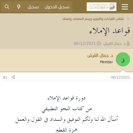
تسجيل الدخول
تسجيل
ملتقى القراءات والتجويد ورسم المصحف وضبطه
قواعد الإملاء
ب
ت
د. جمال القرش
06/12/2021
ا
ا
د
ر
د. جمال القرش
د
ئ
ي
Member
ا
خ
ل
ا
م
ل
#1
06/12/2021
و
ب
ض
د
و
ء
دورة قواعد الإملاء
ع
من كتاب النحو التطبيقي
أسأل الله لنا ولكم التوفيق والسداد في القول والعمل
همزة القطع