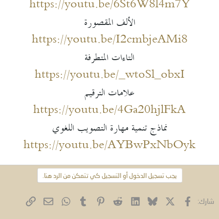
https://youtu.be/6St6W8l4m7Y
الألف المقصورة
https://youtu.be/I2cmbjeAMi8
التاءات المتطرفة
https://youtu.be/_wtoSl_obxI
علامات الترقيم
https://youtu.be/4Ga20hjlFkA
نماذج تنمية مهارة التصويب اللغوي
https://youtu.be/AYBwPxNbOyk
يجب تسجيل الدخول أو التسجيل كي تتمكن من الرد هنا.
فيسبوك
X (Twitter)
Bluesky
LinkedIn
Reddit
Pinterest
Tumblr
WhatsApp
الرابط
البريد الإلكتروني
شارك: