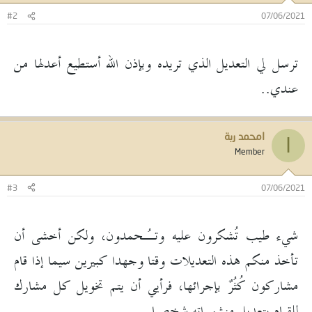
#2
07/06/2021
ترسل لي التعديل الذي تريده وبإذن الله أستطيع أعدلها من
عندي..
امحمد ربة
ا
Member
#3
07/06/2021
شيء طيب تُشكرون عليه وتـُحمدون، ولكن أخشى أن
تأخذ منكم هذه التعديلات وقتا وجهدا كبيرين سيما إذا قام
مشاركون كُثُرٌ بإجرائها، فرأيي أن يتم تخويل كل مشارك
للقيام بتعديل منشوراته شخصيا .