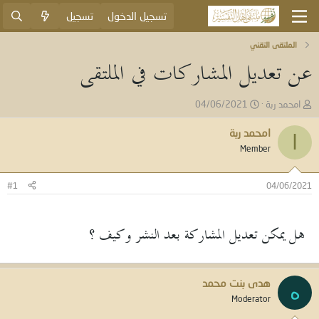
تسجيل الدخول
تسجيل
الملتقى التقني
عن تعديل المشاركات في الملتقى
ب
ت
امحمد ربة
04/06/2021
ا
ا
د
ر
امحمد ربة
ا
ئ
ي
Member
ا
خ
ل
ا
م
ل
#1
04/06/2021
و
ب
ض
د
و
ء
هل يمكن تعديل المشاركة بعد النشر وكيف ؟
ع
هدى بنت محمد
ه
Moderator