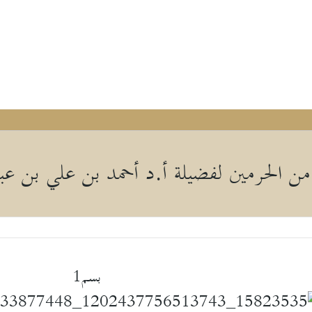
 من الحرمين لفضيلة أ.د أحمد بن علي بن عب
بسم1