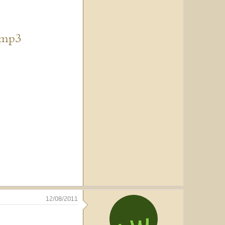
.mp3
12/08/2011
س