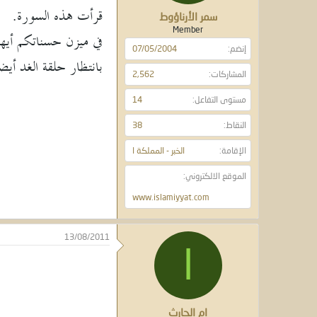
قرأت هذه السورة.
سمر الأرناؤوط
Member
في ميزن حسناتكم أيها 
إنضم
07/05/2004
بانتظار حلقة الغد أيض
المشاركات
2,562
مستوى التفاعل
14
النقاط
38
الإقامة
الخبر - المملكة ا
الموقع الالكتروني
www.islamiyyat.com
13/08/2011
ا
ام الحارث