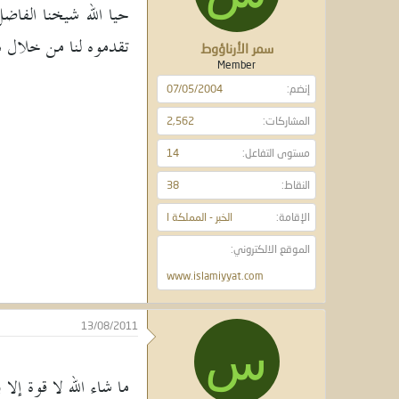
حيا الله شيخنا الفاضل
تقدموه لنا من خلال هذه
سمر الأرناؤوط
Member
إنضم
07/05/2004
المشاركات
2,562
مستوى التفاعل
14
النقاط
38
الإقامة
الخبر - المملكة ا
الموقع الالكتروني
www.islamiyyat.com
13/08/2011
س
ما شاء الله لا قوة إ