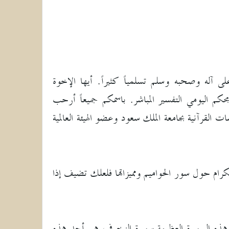
ى آله وصحبه وسلم تسلمياً كثيراً. أيها الإخوة
كم اليومي التفسير المباشر. باسمكم جميعاً أرحب
 القرآنية بجامعة الملك سعود وعضو الهيئة العالمية
كرام حول سور الحواميم ومميزاتها فلعلك تضيف إذا
. هذه السورة العظيمة سورة الزخرف هي أحد هذه