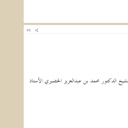
#6
13) يوم السبت 13 رمضان 1432هـ هو فضيلة الشيخ الدكتور محمد بن عبدالعزيز الخضيري الأستاذ