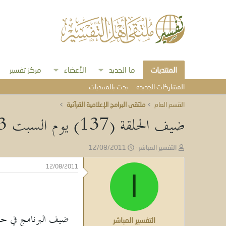
المنتديات
ما الجديد
الأعضاء
مركز تفسير
المشاركات الجديدة
بحث بالمنتديات
القسم العام
ملتقى البرامج الإعلامية القرآنية
ضيف الحلقة (137) يوم السبت 13 رمضان 1432هـ
ب
ت
التفسير المباشر
12/08/2011
ا
ا
د
ر
12/08/2011
ئ
ا
ي
ا
خ
ل
ا
م
ل
و
ب
التفسير المباشر
ض
د