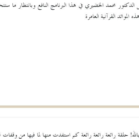
 الدكتور محمد الخضيري في هذا البرنامج النافع وبانتظار ما ستتحفون
 الموائد القرآنية العامرة
لا بالله! حلقة رائعة رائعة رائعة كم استفدت منها لما فيها من و