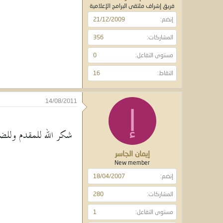
فريق إشراف ملتقى البرامج الإعلامية
إنضم
21/12/2009
المشاركات
356
مستوى التفاعل
0
النقاط
16
14/08/2011
إ
شكر الله للمقدم وللض
إيمان الجاسر
New member
إنضم
18/04/2007
المشاركات
280
مستوى التفاعل
1