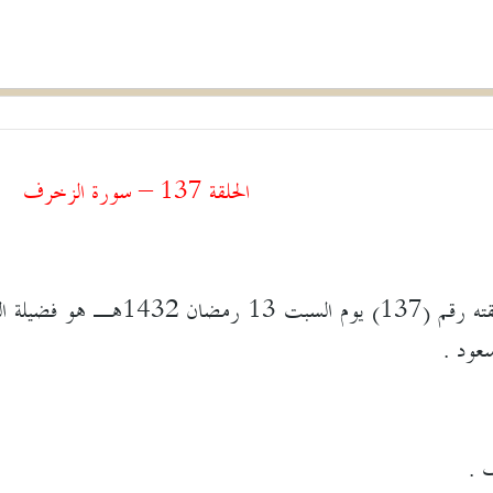
الحلقة 137 – سورة الزخرف
ضيف البرنامج في حلقته رقم (7
سعود .
 .