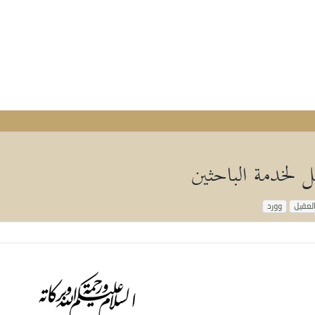
 لخدمة الباحثين
لعقيل
وورد