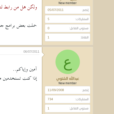
New member
ولكن هل من رابط لتح
إنضم
05/07/2011
المشاركات
5
حملت بعض برامج جلب
مستوى التفاعل
0
النقاط
1
06/07/2011
ع
آمين وإياكم..
إذا كنت تستخدمين متص
عبدالله الشتوي
New member
إنضم
11/09/2008
المشاركات
734
مستوى التفاعل
1