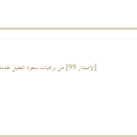
[الإصدار 99] من برمجيات سعود العقيل لخدمة الباحثين.