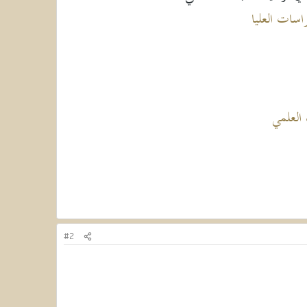
سات العليا
العلمي
#2