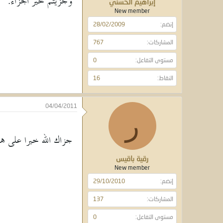
وجزيتم خير الجزاء.
إبراهيم الحسني
New member
إنضم
28/02/2009
المشاركات
767
مستوى التفاعل
0
النقاط
16
04/04/2011
ر
جزاك الله خيرا على هذ
رقية باقيس
New member
إنضم
29/10/2010
المشاركات
137
مستوى التفاعل
0