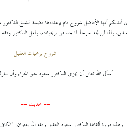
ن أيديكم أيها الأفاضل شروح قام بإعدادها فضيلة الشيخ الدكتور سعود
بق، ولذا لن تجد شرحاً لما جد من برمجيات، ولعل الدكتور وفقه ا
شروح برمجيات العقيل
أسأل الله تعالى أن يجزي الدكتور سعود خير الجزاء وأن يبارك 
-- تحديث --
وهذه دورة ألقاها الدكتور سعود العقيل وفقه الله بعنوان: "الكاف