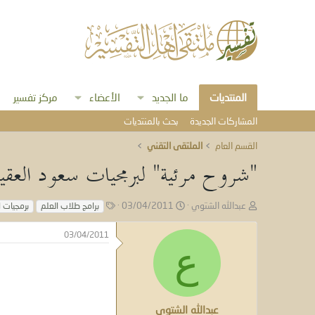
المنتديات
ما الجديد
الأعضاء
مركز تفسير
المشاركات الجديدة
بحث بالمنتديات
القسم العام
الملتقى التقني
"شروح مرئية" لبرمجيات سعود العقيل
ب
ت
ا
عبدالله الشتوي
03/04/2011
برامج طلاب العلم
برمجيات ا
ا
ا
ل
د
ر
و
03/04/2011
ئ
ي
س
ع
ا
خ
و
ل
ا
م
م
ل
و
ب
ض
د
عبدالله الشتوي