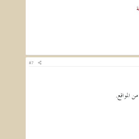
ة
#7
 المواقع.