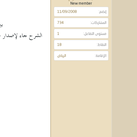
و
ء
New member
ع
إنضم
11/09/2008
بي
المشاركات
734
الشرح جاء لإصدار سا
مستوى التفاعل
1
النقاط
18
الإقامة
الرياض