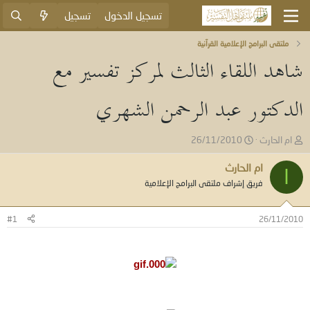
تسجيل الدخول
تسجيل
ملتقى البرامج الإعلامية القرآنية
شاهد اللقاء الثالث لمركز تفسير مع
الدكتور عبد الرحمن الشهري
ب
ت
ام الحارث
26/11/2010
ا
ا
د
ر
ام الحارث
ا
ئ
ي
فريق إشراف ملتقى البرامج الإعلامية
ا
خ
ل
ا
م
ل
#1
26/11/2010
و
ب
ض
د
و
ء
ع