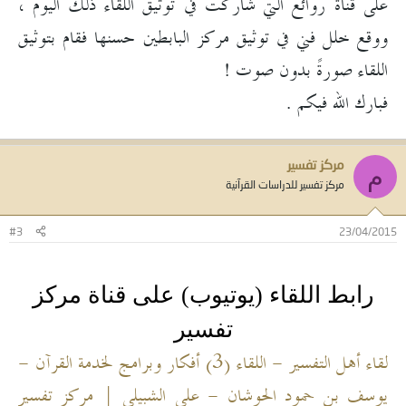
على قناة روائع التي شاركت في توثيق اللقاء ذلك اليوم ،
ووقع خلل فني في توثيق مركز البابطين حسنها فقام بتوثيق
اللقاء صورةً بدون صوت !
فبارك الله فيكم .
مركز تفسير
م
مركز تفسير للدراسات القرآنية
#3
23/04/2015
رابط اللقاء (يوتيوب) على قناة مركز
تفسير
لقاء أهل التفسير - اللقاء (3) أفكار وبرامج لخدمة القرآن -
يوسف بن حمود الحوشان - علي الشبيلي | مركز تفسير