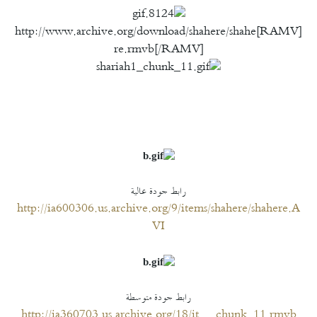
[RAMV]http://www.archive.org/download/shahere/shahe
re.rmvb[/RAMV]
رابط جودة عالية
http://ia600306.us.archive.org/9/items/shahere/shahere.A
VI
رابط جودة متوسطة
http://ia360703.us.archive.org/18/it..._chunk_11.rmvb