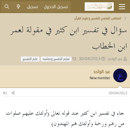
تسجيل الدخول
تسجيل
الملتقى العلمي للتفسير وعلوم القرآن
سؤال في تفسير ابن كثير في مقولة لعمر
ابن الخطاب
ب
ت
ا
عبد الواحد
30/04/2013
تعلم التفسير وتعلمه
علم التفسير
ا
ا
ل
د
ر
و
عبد الواحد
ع
ئ
ي
س
New member
ا
خ
و
ل
ا
م
م
ل
#1
30/04/2013
و
ب
ض
د
و
ء
جاء في تفسير ابن كثير عند قوله تعالى (أولئك عليهم صلوات
ع
من ربهم ورحمة وأولئك هم المهتدون)