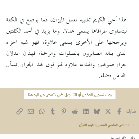
هذا أخي الكريم تشبيه بعمل الميزان، فما يوضع في الكفة
ليتساوى طرافاها يسمى عدلا، وما يزيد في أحد الكفتين
ويرجحها على الأخرى يسمى علاوة، فهو شبه الجزاء
الذي يناله الصابرون بالصلوات والرحمة، فهذان عدلان
جزاء صبرهم، والهداية علاوة لهم فوق هذا الجزاء..نسأل
الله من فضله.​
يجب تسجيل الدخول أو التسجيل كي تتمكن من الرد هنا.
فيسبوك
X (Twitter)
Bluesky
LinkedIn
Reddit
Pinterest
Tumblr
WhatsApp
الرابط
البريد الإلكتروني
شارك:
الملتقى العلمي للتفسير وعلوم القرآن
العربية