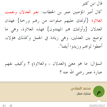
قال ابن كثير
"قال أمير المؤمنين عمر بن الخطاب:
نعم العدلان ونعمت
العلاوة
{أولئك عليهم صلوات من ربهم ورحمة} فهذان
العدلان {وأولئك هم المهتدون} فهذه العلاوة، وهي ما
توضع بين العدلين، وهي زيادة في الحمل وكذلك هؤلاء،
أعطوا ثوابهم وزيدوا أيضا".
السؤال: ما هو معنى (العدلان ، والعلاوة) ؟ وكيف نفهم
عبارة عمر رضي الله عنه ؟
محمد العبادي
م
مشارك فعال
#2
03/05/2013