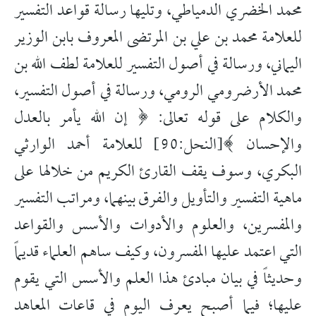
محمد الخضري الدمياطي، وتليها رسالة قواعد التفسير
للعلامة محمد بن علي بن المرتضى المعروف بابن الوزير
اليماني، ورسالة في أصول التفسير للعلامة لطف الله بن
محمد الأرضرومي الرومي، ورسالة في أصول التفسير،
والكلام على قوله تعالى: ﴿ إن الله يأمر بالعدل
والإحسان ﴾[النحل:90] للعلامة أحمد الوارثي
البكري، وسوف يقف القارئ الكريم من خلالها على
ماهية التفسير والتأويل والفرق بينهما، ومراتب التفسير
والمفسرين، والعلوم والأدوات والأسس والقواعد
التي اعتمد عليها المفسرون، وكيف ساهم العلماء قديماً
وحديثاً في بيان مبادئ هذا العلم والأسس التي يقوم
عليها؛ فيما أصبح يعرف اليوم في قاعات المعاهد