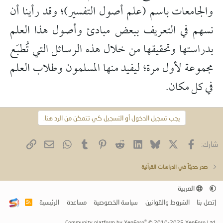
والجامعات باسم (علم أصول التفسير)؛ وقد رأينا أن
نسهم في التعريف ببعض مبادئ وأصول هذا العلم
بدراستها وتحقيقها من خلال هذه الرسائل التي تُطبَع
مجموعة لأول مرة؛ ليفيد منها المسلمون وطلاب العلم
في كل مكان.
يجب تسجيل الدخول أو التسجيل كي تتمكن من الرد هنا.
فيسبوك
X (Twitter)
Bluesky
LinkedIn
Reddit
Pinterest
Tumblr
WhatsApp
الرابط
البريد الإلكتروني
شارك:
صدر حديثاً في الدراسات القرآنية
العربية
إتصل بنا
الشروط والقوانين
سياسة الخصوصية
مساعدة
الرئيسية
R
S
S
®
Community platform by XenForo
© 2010-2025 XenForo Ltd.