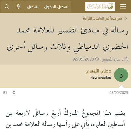
تسجيل الدخول
تسجيل
صدر حديثاً في الدراسات القرآنية
رسالة في مبادئ التفسير للعلامة محمد
الخضري الدمياطي وثلاث رسائل أخرى
ب
ت
د علي الأزهري
02/09/2023
ا
ا
د
ر
د علي الأزهري
د
ئ
ي
New member
ا
خ
ل
ا
م
ل
#1
02/09/2023
و
ب
ض
د
و
ء
يضم هذا المجموعُ المباركُ أربعَ رسائلَ لأربعة من
ع
أساطين العلماء، يأتي على رأسها رسالة العلامة محمد بن