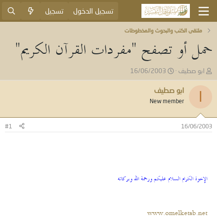
تسجيل الدخول
تسجيل
ملتقى الكتب والبحوث والمخطوطات
حمل أو تصفح "مفردات القرآن الكريم"
ب
ت
ابو صطيف
16/06/2003
ا
ا
د
ر
ابو صطيف
ا
ئ
ي
New member
ا
خ
ل
ا
م
ل
#1
16/06/2003
و
ب
ض
د
و
ء
ع
الإخوة الكرام السلام عليكم ورحمة الله وبركاته
www.omelketab.net