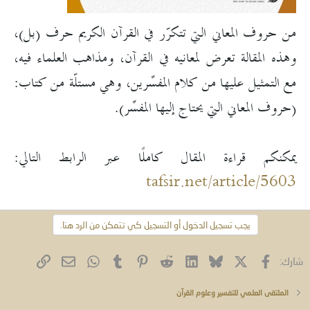
من حروف المعاني التي تتكرّر في القرآن الكريم حرف (بل)،
وهذه المقالة تعرض لمعانيه في القرآن، ومذاهب العلماء فيه،
مع التمثيل عليها من كلام المفسِّرين، وهي مستلّة من كتاب:
(حروف المعاني التي يحتاج إليها المفسِّر).
يمكنكم قراءة المقال كاملًا عبر الرابط التالي:
tafsir.net/article/5603
يجب تسجيل الدخول أو التسجيل كي تتمكن من الرد هنا.
فيسبوك
X (Twitter)
Bluesky
LinkedIn
Reddit
Pinterest
Tumblr
WhatsApp
الرابط
البريد الإلكتروني
شارك:
الملتقى العلمي للتفسير وعلوم القرآن