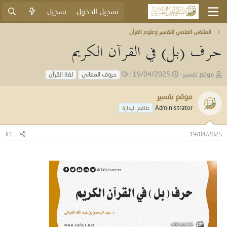
تسجيل الدخول
تسجيل
الملتقى العلمي للتفسير وعلوم القرآن
حرف (بل) في القرآن الكريم
ب
ت
ا
موقع تفسير
19/04/2025
حروف المعاني
لغة القرآن
ا
ا
ل
د
ر
و
موقع تفسير
ئ
ي
س
Administrator
طاقم الإدارة
ا
خ
و
ل
ا
م
م
ل
#1
19/04/2025
و
ب
ض
د
و
ء
ع