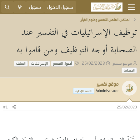
تسجيل الدخول
تسجيل
الملتقى العلمي للتفسير وعلوم القرآن
توظيف الإسرائيليات في التفسير عند
الصحابة أوجه التوظيف ومن قاموا به
ب
ت
ا
موقع تفسير
25/02/2023
أصول التفسير
الإسرائيليات
السلف
ا
ا
ل
الصحابة
د
ر
و
ئ
ي
س
موقع تفسير
ا
خ
و
ل
ا
Administrator
م
طاقم الإدارة
م
ل
و
ب
#1
25/02/2023
ض
د
و
ء
ع