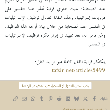
تُعَدّ الإسرائيليات أحد المصادر المهمّة في تفسير القرآن الكريم
عند الصحابة؛ حيث ‏يحتوي قرابة عُشْر هذا التفسير على
مرويات إسرائيلية، وهذه المقالة تتناول توظيف الإسرائيليات
في التفسير عند الصحابة من خلال بيان أوجه هذا التوظيف
ومَن قاموا به، بعد تمهيد في إبراز فكرة توظيف الإسرائيليات
في التفسير.
يمكنكم قراءة المقال كاملًا عبر الرابط التالي:
tafsir.net/article/5499
يجب تسجيل الدخول أو التسجيل كي تتمكن من الرد هنا.
فيسبوك
X (Twitter)
Bluesky
LinkedIn
Reddit
Pinterest
Tumblr
WhatsApp
الرابط
البريد الإلكتروني
شارك:
الملتقى العلمي للتفسير وعلوم القرآن