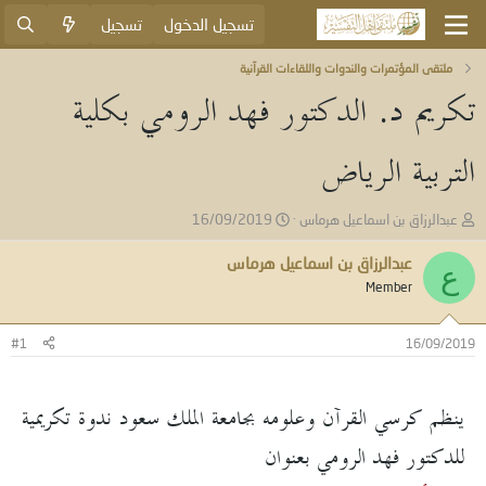
تسجيل الدخول
تسجيل
ملتقى المؤتمرات والندوات واللقاءات القرآنية
تكريم د. الدكتور فهد الرومي بكلية
التربية الرياض
ب
ت
عبدالرزاق بن اسماعيل هرماس
16/09/2019
ا
ا
د
ر
عبدالرزاق بن اسماعيل هرماس
ع
ئ
ي
Member
ا
خ
ل
ا
م
ل
#1
16/09/2019
و
ب
ض
د
و
ء
ينظم كرسي القرآن وعلومه بجامعة الملك سعود ندوة تكريمية
ع
للدكتور فهد الرومي بعنوان