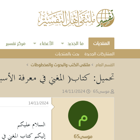
المنتديات
ما الجديد
الأعضاء
مركز تفسير
المشاركات الجديدة
بحث بالمنتديات
القسم العام
ملتقى الكتب والبحوث والمخطوطات
تحميل: كتاب( المغني في معرفة الأسباب) (
ب
ت
موسى65
14/11/2024
ا
ا
د
ر
14/11/2024
ئ
ي
م
ا
خ
ل
ا
السلام عليكم
م
ل
و
ب
إليكم كتاب المغني في معرف
موسى65
ض
د