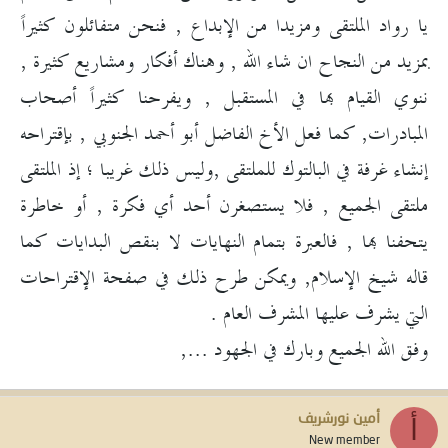
يا رواد الملتقى ومزيدا من الإبداع , فنحن متفائلون كثيراً
بمزيد من النجاح ان شاء الله , وهناك أفكار ومشاريع كثيرة ,
ننوي القيام بها في المستقبل , ويفرحنا كثيراً أصحاب
المبادرات, كما فعل الأخ الفاضل أبو أحمد الجنوبي , بإقتراحه
إنشاء غرفة في البالتوك للملتقى ,وليس ذلك غريبا ؛ إذ الملتقى
ملتقى الجميع , فلا يستصغرن أحد أي فكرة , أو خاطرة
يتحفنا بها , فالعبرة بتمام النهايات لا بنقص البدايات كما
قاله شيخ الإسلام, ويمكن طرح ذلك في صفحة الإقتراحات
التي يشرف عليها المشرف العام .
وفق الله الجميع وبارك في الجهود ...,
أمين نورشريف
أ
New member