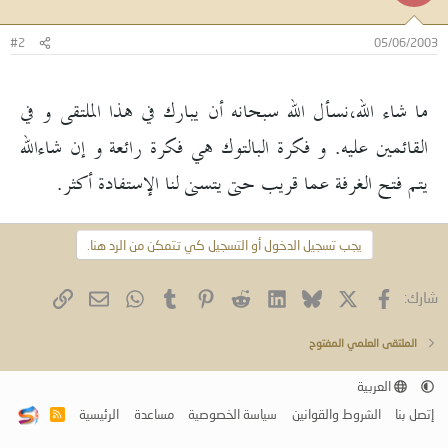
#2
05/06/2003
ما شاء الله،نسأل الله سبحانه أن يبارك في هذا الملتقى و في
القائمين عليه. و فكرة البالتوك هي فكرة رائعة و إن شاءالله
يتم فتح الغرفة عما قريب حتى يتسنى لنا الإستفادة أكثر.
يجب تسجيل الدخول أو التسجيل كي تتمكن من الرد هنا.
فيسبوك
X (Twitter)
Bluesky
LinkedIn
Reddit
Pinterest
Tumblr
WhatsApp
الرابط
البريد الإلكتروني
شارك:
الملتقى العلمي المفتوح
العربية
إتصل بنا
الشروط والقوانين
سياسة الخصوصية
مساعدة
الرئيسية
R
S
S