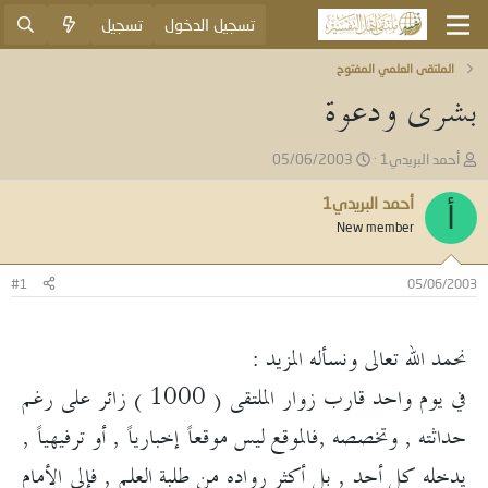
تسجيل الدخول
تسجيل
الملتقى العلمي المفتوح
بشرى ودعوة
ب
ت
أحمد البريدي1
05/06/2003
ا
ا
د
ر
أحمد البريدي1
أ
ئ
ي
New member
ا
خ
ل
ا
م
ل
#1
05/06/2003
و
ب
ض
د
و
ء
نحمد الله تعالى ونسأله المزيد :
ع
في يوم واحد قارب زوار الملتقى ( 1000 ) زائر على رغم
حداثته , وتخصصه ,فالموقع ليس موقعاً إخبارياً , أو ترفيهياً ,
يدخله كل أحد , بل أكثر رواده من طلبة العلم , فإلى الأمام