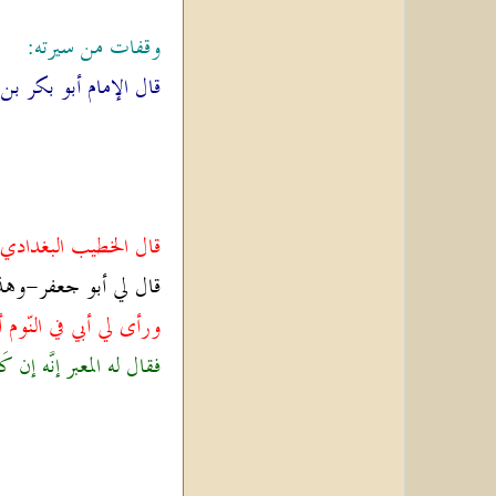
وقفات من سيرته:
قال الإمام أبو بكر ب
قال الخطيب البغدادي 
قال لي أبو جعفر
-وهذه
ورأى لي أبي في النّو
فقال له المعبر إنَّه إن 