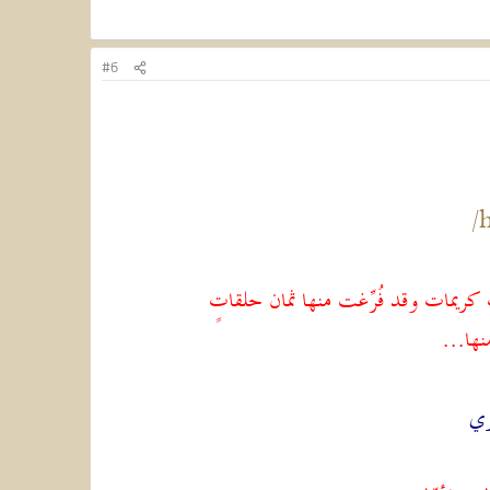
#6
h
 كريمات وقد فُرِّغت منها ثمان حلقاتٍ
ها...
ري