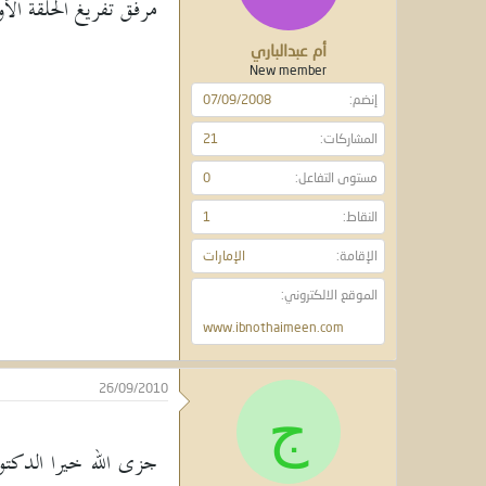
مرفق تفريغ الحلقة الأو
أم عبدالباري
New member
إنضم
07/09/2008
المشاركات
21
مستوى التفاعل
0
النقاط
1
الإقامة
الإمارات
الموقع الالكتروني
www.ibnothaimeen.com
26/09/2010
ج
جزى الله خيرا الدكت