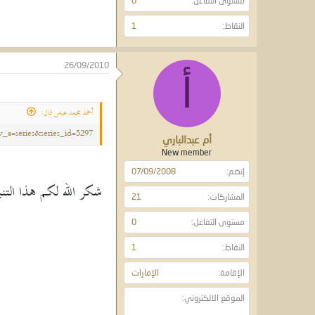
مستوى التفاعل
0
النقاط
1
26/09/2010
أ
أحمد محمد عباس قال:
a=series&series_id=5297
أم عبدالباري
New member
إنضم
07/09/2008
شكر الله لكم هذا التن
المشاركات
21
مستوى التفاعل
0
النقاط
1
الإقامة
الإمارات
الموقع الالكتروني