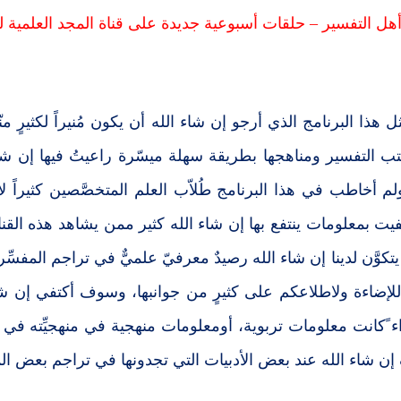
ل التفسير – حلقات أسبوعية جديدة على قناة المجد العلمية لط
 هذا البرنامج الذي أرجو إن شاء الله أن يكون مُنيراً لكثيرٍ م
تب التفسير ومناهجها بطريقة سهلة ميسّرة راعيتُ فيها إن شاء 
ولم أخاطب في هذا البرنامج طُلاّب العلم المتخصَّصين كثيرا
كتفيت بمعلومات ينتفع بها إن شاء الله كثير ممن يشاهد هذه القنا
كوَّن لدينا إن شاء الله رصيدٌ معرفيّ علميٌّ في تراجم المفسِّر
للإضاءة ولاطلاعكم على كثيرٍ من جوانبها، وسوف أكتفي إن شاء
ء ًكانت معلومات تربوية، أومعلومات منهجية في منهجيِّته في 
ن شاء الله عند بعض الأدبيات التي تجدونها في تراجم بعض المف