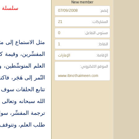
و
ء
New member
ع
سلسلة أه
إنضم
07/09/2008
المشاركات
21
مستوى التفاعل
0
مثل الاستماع إلى مثل
النقاط
1
المفسِّرين، وقيمة ك
الإقامة
الإمارات
العلم المتوسِّطين، 
الموقع الالكتروني
www.ibnothaimeen.com
التّمر إلى هَجَر، فا
تتابع الحلقات سوف يت
الله سبحانه وتعالى 
ترجمة المفسِّر، سوا
طلب العلم، وتتوقف إ