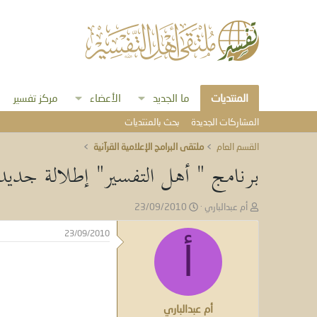
المنتديات
ما الجديد
الأعضاء
مركز تفسير
المشاركات الجديدة
بحث بالمنتديات
القسم العام
ملتقى البرامج الإعلامية القرآنية
برنامج " أهل التفسير" إطلالة جديدة
ب
ت
أم عبدالباري
23/09/2010
ا
ا
د
ر
23/09/2010
ئ
ي
أ
ا
خ
ل
ا
م
ل
و
ب
أم عبدالباري
ض
د