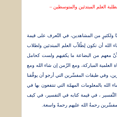
لبة العلم المبتدئين والمتوسطين –
نّا ولكثيرٍ من المشاهدين، في التّعرف على قيمة
الله أن تكون لِطُلاّب العلم المبتدئين ولطلاب
ً لأنّ معهم من البضاعة ما يكفيهم ولست كحامل
ة العلمية المباركة، ومع الزّمن إن شاء الله ومع
ين، وفي طبقات المفسِّرين التي أرجو أن يوفَّقنا
 الله بالمعلومات المهمّة التي تنتفعون بها في
التَّفسير ، في قيمة كتابه في التفسير، في كيف
سِّرين رحمةُ الله عليهم رحمةً واسعة.