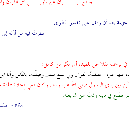
جامع البـــيان عن تأويــل آي القرآن (الجز
ن خزيمة بعد أن وقف على تفسير الطبري :
نظرتُ فيه من أوَّله إل
في ترجمته نقلا عن تلميذه أبي بكر بن كامل:
 فيها عبرة-
حفظتُ القرآن ولي سبع سنين وصلَّيت بالنَّاس وأنا ا
م أنّني بين يدي الرسول صلى الله عليه وسلم وكان معي مِخلاة مملؤ
كَبِر نَصَح في دينه وذَبَّ عن شريعته.
فكانت هذه س