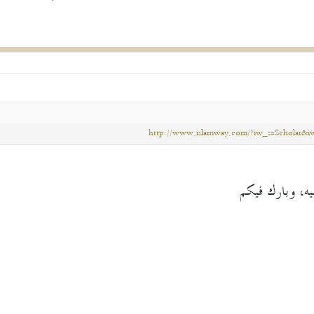
http://www.islamway.com/?iw_s=Scholar&iw_
بيه، وبارك فيكم