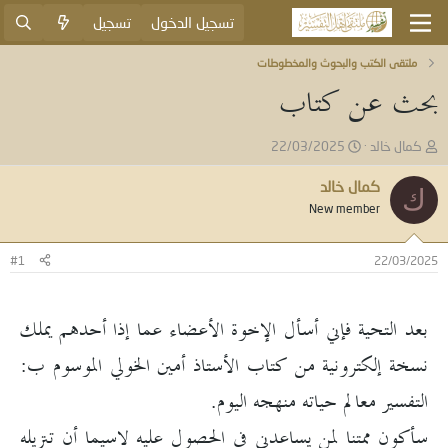
تسجيل الدخول
تسجيل
ملتقى الكتب والبحوث والمخطوطات
بحث عن كتاب
ب
ت
كمال خالد
22/03/2025
ا
ا
د
ر
كمال خالد
ك
ئ
ي
New member
ا
خ
ل
ا
م
ل
#1
22/03/2025
و
ب
ض
د
و
ء
بعد التحية فإني أسأل الإخوة الأعضاء عما إذا أحدهم يملك
ع
نسخة إلكترونية من كتاب الأستاذ أمين الخولي الموسوم ب:
التفسير معالم حياته منهجه اليوم.
سأكون ممتنا لمن يساعدني في الحصول عليه لاسيما أن تنزيله