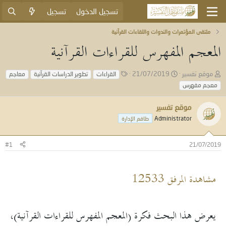
تسجيل الدخول
تسجيل
ملتقى المؤتمرات والندوات واللقاءات القرآنية
المعجم المفهرس للقراءات القرآنية
ب
ت
ا
موقع تفسير
21/07/2019
القراءات
تطوير الدراسات القرآنية
معاجم
ا
ا
ل
معجم مفهرس
د
ر
و
ئ
ي
س
موقع تفسير
ا
خ
و
ل
ا
Administrator
م
طاقم الإدارة
م
ل
و
ب
#1
21/07/2019
ض
د
و
ء
ع
مشاهدة المرفق 12533
يعرض هذا البحث فكرة (المعجم المفهرس للقراءات القرآنية)،