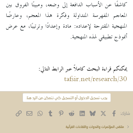
كاشفًا عن الأسباب الدافعة إلى وضعه، ومبينًا الفروق بين
المعاجم المفهرسة المتداولة وفكرة هذا المعجم، وعارضًا
المنهجية المقترحة لإعداده: مادة وإعدادًا وترتيبًا، مع عرض
أنموذج تطبيقي لهذه المنهجية.
يمكنكم قراءة البحث كاملاً عبر الرابط التالي:
tafsir.net/research/30
يجب تسجيل الدخول أو التسجيل كي تتمكن من الرد هنا.
فيسبوك
X (Twitter)
Bluesky
LinkedIn
Reddit
Pinterest
Tumblr
WhatsApp
الرابط
البريد الإلكتروني
شارك:
ملتقى المؤتمرات والندوات واللقاءات القرآنية