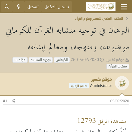
تسجيل الدخول
تسجيل
الملتقى العلمي للتفسير وعلوم القرآن
البرهان في توجيه متشابه القرآن للكرماني
موضوعه، ومنهجه، ومعالم إبداعه
ب
ت
ا
موقع تفسير
05/02/2020
الكرماني
توجيه المتشابه
مؤلفات
ا
ا
ل
متشابه القرآن
د
ر
و
ئ
ي
س
موقع تفسير
ا
خ
و
ل
ا
Administrator
م
طاقم الإدارة
م
ل
و
ب
#1
05/02/2020
ض
د
و
ء
ع
مشاهدة المرفق 12793