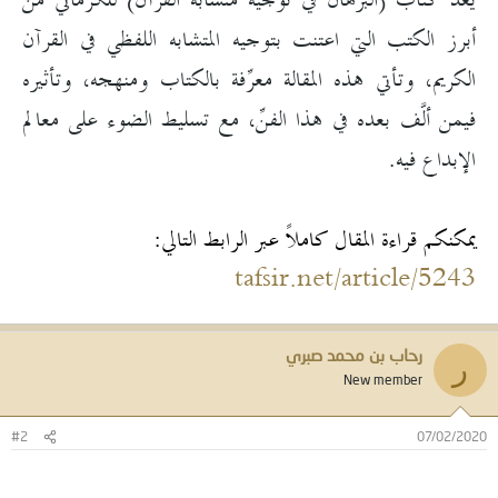
يُعَدُّ كتاب (البرهان في توجيه متشابه القرآن) للكرماني من
أبرز الكتب التي اعتنت بتوجيه المتشابه اللفظي في القرآن
الكريم، وتأتي هذه المقالة معرِّفة بالكتاب ومنهجه، وتأثيره
فيمن ألَّف بعده في هذا الفنِّ، مع تسليط الضوء على معالم
الإبداع فيه.
يمكنكم قراءة المقال كاملاً عبر الرابط التالي:
tafsir.net/article/5243
رحاب بن محمد صبري
ر
New member
#2
07/02/2020