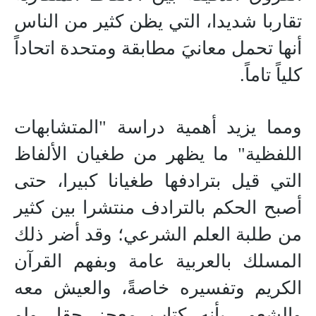
تقاربا شديدا، التي يظن كثير من الناس
أنها تحمل معانيَ مطابقة ومتحدة اتحاداً
كلياً تاماً.
ومما يزيد أهمية دراسة "المتشابهات
اللفظية" ما يظهر من طغيان الألفاظ
التي قيل بترادفها طغيانا كبيرا، حتى
أصبح الحكم بالترادف منتشرا بين كثير
من طلبة العلم الشرعي؛ وقد أضر ذلك
المسلك بالعربية عامة وبفهم القرآن
الكريم وتفسيره خاصةً، والعيش معه
والشعور بأنه كتاب معجز حقا. ولو