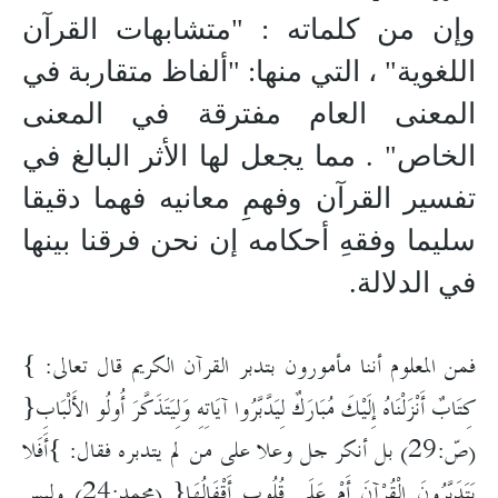
وإن من كلماته : "متشابهات القرآن
اللغوية" ، التي منها: "ألفاظ متقاربة في
المعنى العام مفترقة في المعنى
الخاص" . مما يجعل لها الأثر البالغ في
تفسير القرآن وفهمِ معانيه فهما دقيقا
سليما وفقهِ أحكامه إن نحن فرقنا بينها
في الدلالة.
فمن المعلوم أننا مأمورون بتدبر القرآن الكريم قال تعالى:
}
كِتَابٌ أَنْزَلْنَاهُ إِلَيْكَ مُبَارَكٌ لِيَدَّبَّرُوا آيَاتِهِ وَلِيَتَذَكَّرَ أُولُو الأَلْبَابِ
{
(صّ:29) بل أنكر جل وعلا على من لم يتدبره فقال:
أَفَلا
}
يَتَدَبَّرُونَ الْقُرْآنَ أَمْ عَلَى قُلُوبٍ أَقْفَالُهَا
(محمد:24) وليس
{