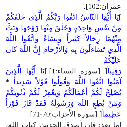
عمران:102]
.
]
يَا أَيُّهَا النَّاسُ اتَّقُوا رَبَّكُمُ الَّذِي خَلَقَكُمْ
مِنْ نَفْسٍ وَاحِدَةٍ وَخَلَقَ مِنْهَا زَوْجَهَا وَبَثَّ
مِنْهُمَا رِجَالاً كَثِيراً وَنِسَاءً وَاتَّقُوا اللَّهَ
الَّذِي تَسَاءَلُونَ بِهِ وَالأَرْحَامَ إِنَّ اللَّهَ كَانَ
عَلَيْكُمْ
رَقِيبا
[
[سورة النساء:1]
.
]
يَا أَيُّهَا الَّذِينَ
آمَنُوا اتَّقُوا اللَّهَ وَقُولُوا قَوْلاً سَدِيداً
*
يُصْلِحْ لَكُمْ أَعْمَالَكُمْ وَيَغْفِرْ لَكُمْ ذُنُوبَكُمْ
وَمَنْ يُطِعِ اللَّهَ وَرَسُولَهُ فَقَدْ فَازَ فَوْزاً
عَظِيما
[
[سورة الأحزاب:70-71]
.
أما بعد: فإن أصدق الحديث كتاب الله،