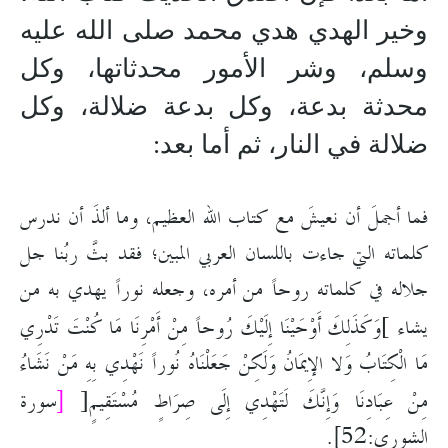
وخير الهدي هدي محمد
صلى الله عليه
وسلم
، وشر الأمور محدثاتها
،
وكل
محدثة بدعة، وكل بدعة ضلالة، وكل
ضلالة في النار، ثم أما بعد:
فما أجملَ أن نعيشَ مع كتاب الله العظيم، وما ألذَ أن ندرس
كلماته التي جاءت باللسان العربي المبين؛ فقد بثَّ ربُنا جل
جلاله في كلماته روحاً من أمره، وجعله نوراً يهدي به من
يشاء
وَكَذَلِكَ أَوْحَيْنَا إِلَيْكَ رُوحاً مِنْ أَمْرِنَا مَا كُنْتَ تَدْرِي
]
مَا الْكِتَابُ وَلا الإِيمَانُ وَلَكِنْ جَعَلْنَاهُ نُوراً نَهْدِي بِهِ مَنْ نَشَاءُ
مِنْ عِبَادِنَا وَإِنَّكَ لَتَهْدِي إِلَى صِرَاطٍ مُسْتَقِيمٍ
[
سورة
[
الشورى:52].