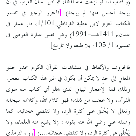
(وكتاب الله لو نزعت منه لفظة، ثم أدير لسان العرب في أن
يوجد أحسن منها لم يوجد)
[
المحرر الوجيز في تفسير
الكتاب العزيز لابن عطية الغرناطي:1/101، دار عمار في
عمان،(1411هـ-1991) وهي نفس عبارة القرطبي في
تفسيره:1/ 105، بلا طبعة ولا تاريخ].
فالحروف والألفاظ في متشابهات القرآن الكريم تحذو حذو
المعاني إلى حدٍ لا يمكن أن يكون في غير هذا الكتاب المعجز،
وذلك قمة الإعجاز البياني الذي يخلو أي كتاب منه سوى
القرآن، ولا عجب من ذلك؛ فهو كلام الله، وكلامه سبحانه
وتعالى لا يَخْلُق على كثرة الرد، ولا تنقضي عجائبه، كما
وصفه علي رضي الله عنه بقوله : (لا يشبع منه العلماء، ولا
يَخْلُق عن كثرة الرد، ولا تنقضي عجائبُه....)
[
رواه الترمذي