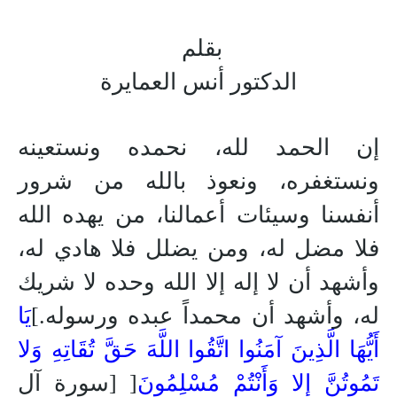
بقلم
الدكتور أنس العمايرة
إن الحمد لله، نحمده ونستعينه
ونستغفره، ونعوذ بالله من شرور
أنفسنا وسيئات أعمالنا، من يهده الله
فلا مضل له، ومن يضلل فلا هادي له،
وأشهد أن لا إله إلا الله وحده لا شريك
له، وأشهد أن محمداً عبده ورسوله.
]
يَا
أَيُّهَا الَّذِينَ آمَنُوا اتَّقُوا اللَّهَ حَقَّ
تُقَاتِهِ وَلا
تَمُوتُنَّ إِلا
وَأَنْتُمْ مُسْلِمُونَ
[
[سورة آل