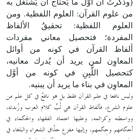
(وذكرتُ أن أوّل ما يُحتاج أن يُشتغل به
من علوم القرآن: العلوم اللفظية. ومن
العلوم اللفظية: تحقيقُ الألفاظ
المفردة؛ فتحصيل معاني مفردات
ألفاظ القرآن في كونه من أوائل
المعاوِن لمن يريد أن يُدرك معانيه،
كتحصيل اللَّبِنِ في كونه من أوَّل
المعاوِن في بناء ما يريد أن يبنيه.
وليس نافعا في علم القرآن فقط بل هو نافعٌ في كل علم من
علوم الشرع، فألفاظ القرآن هي لُبُّ كلام العرب وزُبدته،
وواسطته وكرائمه، وعليها اعتماد الفقهاء والحكماء في
أحكامهم وحِكمهم، وإليها مفزع حذَّاق الشعراء والبلغاء في