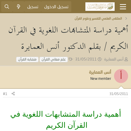
تسجيل الدخول
تسجيل
الملتقى العلمي للتفسير وعلوم القرآن
أهمية دراسة المتشابهات اللغوية في القرآن
الكريم / بقلم الدكتور أنس العمايرة
ب
ت
ا
أنس العمايرة
31/05/2011
علم معاني القرآن
متشابه القرآن
ا
ا
ل
د
ر
و
أنس العمايرة
أ
ئ
ي
س
New member
ا
خ
و
ل
ا
م
م
ل
#1
31/05/2011
و
ب
ض
د
و
ء
ع
أهمية دراسة المتشابهات اللغوية في
القرآن الكريم