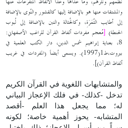
نظمهم ونثرهم، وما عداها وعدا الألفاظ المتفرِّعات عنها
والمشتقات منها هو بالإضافة إليها كالقشور والنَّوى بالإضافة
إلى أطايب الثَّمَرَةِ، وكالحُثالة والتبن بالإضافة إلى لُبوب
الحنطة)
[
مُعجم مفردات ألفاظ القرآن للراغب الأصفهاني:
8، بعناية إبراهيم شمس الدين، دار الكتب العلمية في
بيروت،ط1(1997). ويسمى أيضاً (المفردات في غريب
ألفاظ القرآن)].
والمتشابهات اللغوية في القرآن الكريم
تدخل -كذلك- في فلك الإعجاز البياني
له؛ مما يجعل هذا العلم -أقصد
المتشابه- يحوز أهمية خاصة؛ لكونه
سراً من أسرار الإعجاز؛ ذلك باختيار