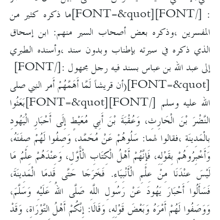
: [/FONT]
[FONT=&quot]ما ذكره كثير من
المفسرين ،وذكره بعض أصحاب السير منهم: ابن إسحاق
الذي ذكره في سيرته بإطناب وبدون سند ،وأسنده الطبري
إلى عبد الله بن عباس بسند فيه رجل مجهول :[/FONT]
[FONT=&quot](أن قريشاً لَمَّا أَهَمَّهُمْ أَمر النبي صلى
الله عليه وسلم [/FONT]
[FONT=&quot]بَعَثُوا
النَّضْرَ بْنَ الْحَارِثِ، وَعُقْبَةَ بْنَ أَبِي مُعَيْطٍ إِلَى أَحْبَارِ الْيَهُودِ
بِالْمَدِينَةِ ،فقالوا لهما: سَلُوهُمْ عَنْ مُحَمَّدٍ، وَصِفُوا لَهُمْ صِفَتَهُ،
وَأَخْبِرُوهُمْ بِقَوْلِهِ، فَإِنَّهُمْ أَهْلُ الْكِتَابِ الْأَوَّلِ، وَعِنْدَهُمْ عِلْمُ مَا
لَيْسَ عِنْدَنَا مِنْ عِلْمِ الْأَنْبِيَاءِ. فَخَرَجَا حَتَّى قَدِمَا الْمَدِينَةَ،
فَسَأَلُوا أَحْبَارَ يَهُودَ عَنْ رَسُولِ اللَّهِ صَلَّى اللهُ عَلَيْهِ وَسَلَّمَ،
وَوَصَفُوا لَهُمْ أَمْرَهُ وَبَعْضَ قَوْلِهِ، وَقَالَا: إِنَّكُمْ أَهْلُ التَّوْرَاةِ، وَقَدْ