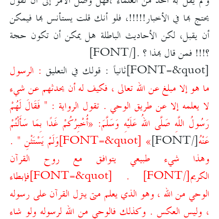
ولم يقل به أحد من العلماء ،فهل وصل الأمر إلى أن تقول
يحتج بها في الأخبار!!!!!، فلو أنك قلت يستأنس بها فيمكن
أن يقبل، لكن الأحاديث الباطلة هل يمكن أن تكون حجة
؟!!! فمن قال بهذا ؟ .[/FONT]
[FONT=&quot]ثانياً : قولك في التعليق
: الرسول
ما هو إلا مبلغ عن الله تعالى ، فكيف له أن يحدثهم عن شيء
لا يعلمه إلا عن طريق الوحي . تقول الرواية : " فَقَالَ لَهُمْ
رَسُولُ اللَّهِ صَلَّى اللهُ عَلَيْهِ وَسَلَّمَ: «أُخْبِرُكُمْ غَدًا بِمَا سَأَلْتُمْ
عَنْهُ
[/FONT]
»
[FONT=&quot]وَلَمْ يَسْتَثْنِ " .
وهذا شيء طبيعي يتوافق مع روح القرآن
الكريم[/FONT]
.
[FONT=&quot]فإبطاء
الوحي من الله ، وهو الذي يعلم متى ينزل القرآن على رسوله
، وليس العكس . وكذلك فالوحي من الله لرسوله ولو شاء