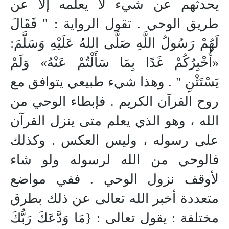
يحدثهم عن شيء لا يعلمه إلا عن
طريق الوحي . تقول الرواية : " فَقَالَ
لَهُمْ رَسُولُ اللَّهِ صَلَّى اللهُ عَلَيْهِ وَسَلَّمَ:
«أُخْبِرُكُمْ غَدًا بِمَا سَأَلْتُمْ عَنْهُ» وَلَمْ
يَسْتَثْنِ " . وهذا شيء طبيعي يتوافق مع
روح القرآن الكريم . فإبطاء الوحي من
الله ، وهو الذي يعلم متى ينزل القرآن
على رسوله ، وليس العكس . وكذلك
فالوحي من الله لرسوله ولو شاء
لأوقف نزول الوحي . ففي مواضع
متعددة أخبر الله تعالى عن ذلك بطرق
مختلفة : يقول تعالى : {مَا وَدَّعَكَ رَبُّكَ