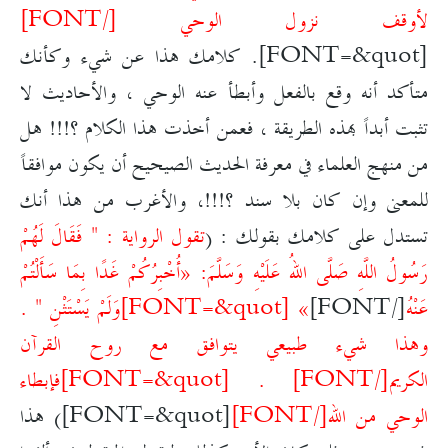
لأوقف نزول الوحي [/FONT]
[FONT=&quot]. كلامك هذا عن شيء وكأنك
متأكد أنه وقع بالفعل وأبطأ عنه الوحي ، والأحاديث لا
تثبت أبداً بهذه الطريقة ، فعمن أخذت هذا الكلام ؟!!! هل
من منهج العلماء في معرفة الحديث الصيحيح أن يكون موافقاً
للمعنى وإن كان بلا سند ؟!!!، والأغرب من هذا أنك
تستدل على كلامك بقولك : (
تقول الرواية : " فَقَالَ لَهُمْ
رَسُولُ اللَّهِ صَلَّى اللهُ عَلَيْهِ وَسَلَّمَ: «أُخْبِرُكُمْ غَدًا بِمَا سَأَلْتُمْ
عَنْهُ
[/FONT]
»
[FONT=&quot]وَلَمْ يَسْتَثْنِ " .
وهذا شيء طبيعي يتوافق مع روح القرآن
الكريم[/FONT]
.
[FONT=&quot]فإبطاء
الوحي من الله[/FONT]
[FONT=&quot]) هذا