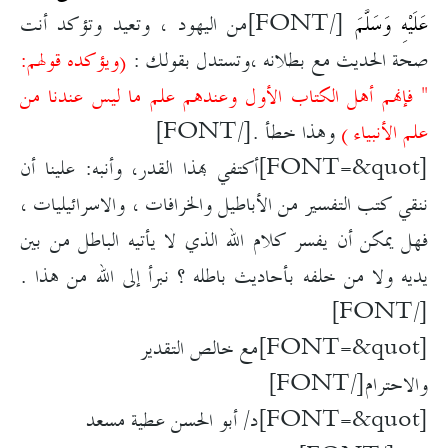
عَلَيْهِ وَسَلَّمَ
[/FONT]
من اليهود ، وتعيد وتؤكد أنت
صحة الحديث مع بطلانه ،وتستدل بقولك :
(ويؤكده قولهم:
" فإنهم أهل الكتاب الأول وعندهم علم ما ليس عندنا من
علم الأنبياء )
وهذا خطأ .[/FONT]
[FONT=&quot]أكتفي بهذا القدر، وأنبه: علينا أن
ننقي كتب التفسير من الأباطيل والخرافات ، والاسرائيليات ،
فهل يمكن أن يفسر كلام الله الذي لا يأتيه الباطل من بين
يديه ولا من خلفه بأحاديث باطله ؟ نبرأ إلى الله من هذا .
[/FONT]
[FONT=&quot]مع خالص التقدير
والاحترام[/FONT]
[FONT=&quot]د/ أبو الحسن عطية مسعد