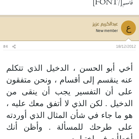
قاسم[/FONT]
عبدالكريم عزيز
ع
New member
#4
18/12/2012
أخي أبو الحسن ، الدخيل الذي تتكلم
عنه ينقسم إلى أقسام ، ونحن متفقون
على أن التفسير يجب أن ينقى من
الدخيل . لكن الذي لا أتفق معك عليه ،
هو ما جاء في شأن المثال الذي أوردته
على طرحك للمسألة . وأظن أنك
أخطأت في اختياره .