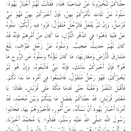
جِئْنَاكُمْ لِتُخْبِرُونَا عَنْ صَاحِبَنَا هَذَا، فَقَالَتْ لَهُمْ أَحْبَارُ يَهُودَ:
سَلُوهُ عَنْ ثَلَاثٍ نَأْمُرُكُمْ بِهِنَّ، فَإِنْ أَخْبَرَكُمْ بِهِنَّ فَهُوَ نَبِيُّ
مُرْسَلٌ، وَإِنْ لَمْ يَفْعَلْ فَالرَّجُلُ مُتَقَوِّلٌ، فَرُوا فِيهِ رَأْيَكُمْ: سَلُوهُ
عَنْ فِتْيَةٍ ذَهَبُوا فِي الدَّهْرِ الْأَوَّلِ، مَا كَانَ مِنْ أَمْرِهِمْ فَإِنَّهُ قَدْ
كَانَ لَهُمْ حَدِيثٌ عَجِيبٌ. وَسَلُوهُ عَنْ رَجُلٍ طَوَّافٍ، بَلَغَ
مَشَارِقَ الْأَرْضِ وَمَغَارِبَهَا، مَا كَانَ نَبَؤُهُ؟ وَسَلُوهُ عَنِ الرُّوحِ مَا
هُوَ؟ فَإِنْ أَخْبِرَكُمْ بِذَلِكَ، فَإِنَّهُ نَبِيُّ فَاتَّبِعُوهُ، وَإِنْ هُوَ لَمْ
يُخْبِرْكُمْ، فَهُوَ رَجُلٌ مُتَقَوِّلٌ، فَاصْنَعُوا فِي أَمْرِهِ مَا بَدَا لَكُمْ.
فَأَقْبَلَ النَّضْرُ وَعُقْبَةُ حَتَّى قَدِمَا مَكَّةَ عَلَى قُرَيْشٍ، فَقَالَا: يَا
مَعْشَرَ قُرَيْشٍ: قَدْ جِئْنَاكُمْ بِفَصْلِ مَا بَيْنَكُمْ وَبَيْنَ مُحَمَّدٍ، قَدْ
أَمَرَنَا أَحْبَارُ يَهُودَ أَنْ نَسْأَلَهُ، عَنْ أُمُورٍ، فَأَخْبَرُوهُمْ بِهَا، فَجَاءُوا
رَسُولَ اللَّهِ صَلَّى اللهُ عَلَيْهِ وَسَلَّمَ، فَقَالُوا: يَا مُحَمَّدُ أَخْبِرْنَا،
فَسَأَلُوهُ عَمَّا أَمَرُوهُمْ بِهِ، فَقَالَ لَهُمْ رَسُولُ اللَّهِ صَلَّى اللهُ عَلَيْهِ