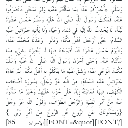
وَسَلَّمَ: «أُخْبِرُكُمْ غَدًا بِمَا سَأَلْتُمْ عَنْهُ» وَلَمْ يَسْتَثْنِ فَانْصَرَفُوا
عَنْهُ، فَمَكَثَ رَسُولُ اللَّهِ صَلَّى اللهُ عَلَيْهِ وَسَلَّمَ خَمْسَ عَشْرَةَ
لَيْلَةً، لَا يُحْدِثُ اللَّهُ إِلَيْهِ فِي ذَلِكَ وَحْيًا، وَلَا يَأْتِيهِ جَبْرَائِيلُ عَلَيْهِ
السَّلَامُ، حَتَّى أَرْجَفَ أَهْلُ مَكَّةَ، وَقَالُوا: وَعَدَنَا مُحَمَّدٌ غَدًا،
وَالْيَوْمَ خَمْسَ عَشْرَةَ قَدْ أَصْبَحْنَا فِيهَا لَا يُخْبِرُنَا بِشَيْءٍ مِمَّا
سَأَلْنَاهُ عَنْهُ. وَحَتَّى أَحْزَنَ رَسُولُ اللَّهِ صَلَّى اللهُ عَلَيْهِ وَسَلَّمَ
مُكْثَ الْوَحْيِ عَنْهُ، وَشَقَّ عَلَيْهِ مَا يَتَكَلَّمُ بِهِ أَهْلُ مَكَّةَ. ثُمَّ جَاءَهُ
جَبْرَائِيلُ عَلَيْهِ السَّلَامُ، مِنَ اللَّهِ عَزَّ وَجَلَّ، بِسُورَةِ أَصْحَابِ
الْكَهْفِ، فِيهَا مُعَاتَبَتُهُ إِيَّاهُ عَلَى حُزْنِهِ عَلَيْهِمْ وَخَبَرُ مَا سَأَلُوهُ
عَنْهُ مِنْ أَمْرِ الْفِتْيَةِ وَالرَّجُلُ الطَّوَافُ، وَقَوْلُ اللَّهِ عَزَّ وَجَلَّ
{وَيَسْأَلُونَكَ عَنِ الرُّوحِ قُلِ الرُّوحُ مِنْ أَمْرِ رَبِّي }
[/FONT]
[FONT=&quot][الإسراء: 85]