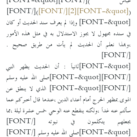
عباس )[/FONT]
[FONT=&quot]
)[/FONT]
[FONT=&quot][2][/FONT]
(
[FONT=&quot] وإذا لم يعرف سند الحديث أو كان
في سنده مجهول لا يجوز الاستدلال به في مثل هذه الأمور
،وبهذا نعلم أن الحديث لم يأت من طريق صحيح .
[/FONT]
[FONT=&quot]ثانياً : أن الحديث يظهر النبي
[/FONT]
[FONT=&quot]صلى الله عليه وسلم
[/FONT]
[FONT=&quot] الذي لا ينطق عن
الهوى بمظهر الحرج أمام أعداء الدين ،عندما قال أخبركم عما
سألتم عنه غداً ،ولكنه ينقطع عنه الوحي خمس عشرة ليلة ،مما
يجعلهم يتكلمون في نبوته [/FONT]
[FONT=&quot]صلى الله عليه وسلم [/FONT]