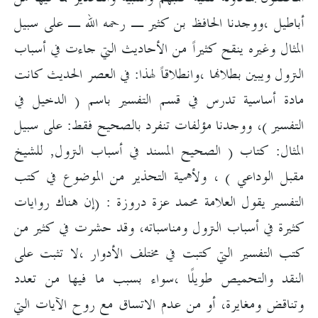
أباطيل ،ووجدنا الحافظ بن كثير ـ رحمه الله ـ على سبيل
المثال وغيره ينقح كثيراً من الأحاديث التي جاءت في أسباب
النزول ويبين بطلانها ،وانطلاقاً لهذا: في العصر الحديث كانت
مادة أساسية تدرس في قسم التفسير باسم ( الدخيل في
التفسير )، ووجدنا مؤلفات تنفرد بالصحيح فقط: على سبيل
المثال: كتاب ( الصحيح المسند في أسباب النزول, للشيخ
مقبل الوداعي ) ، ولأهمية التحذير من الموضوع في كتب
التفسير يقول العلامة محمد عزة دروزة : (إن هناك روايات
كثيرة في أسباب النزول ومناسباته، وقد حشرت في كثير من
كتب التفسير التي كتبت في مختلف الأدوار ،لا تثبت على
النقد والتحميص طويلًا ،سواء بسبب ما فيها من تعدد
وتناقض ومغايرة، أو من عدم الاتساق مع روح الآيات التي