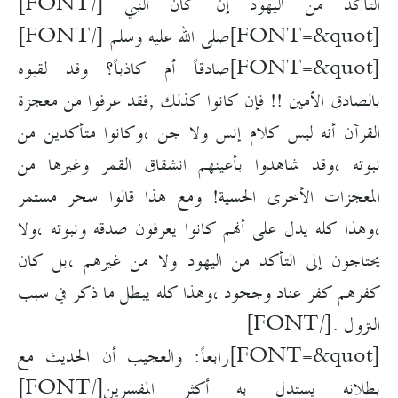
التأكد من اليهود إن كان النبي [/FONT]
[FONT=&quot]صلى الله عليه وسلم [/FONT]
[FONT=&quot]صادقاً أم كاذباً؟ وقد لقبوه
بالصادق الأمين !! فإن كانوا كذلك ,فقد عرفوا من معجزة
القرآن أنه ليس كلام إنس ولا جن ،وكانوا متأكدين من
نبوته ،وقد شاهدوا بأعينهم انشقاق القمر وغيرها من
المعجزات الأخرى الحسية! ومع هذا قالوا سحر مستمر
،وهذا كله يدل على أنهم كانوا يعرفون صدقه ونبوته ،ولا
يحتاجون إلى التأكد من اليهود ولا من غيرهم ،بل كان
كفرهم كفر عناد وجحود ،وهذا كله يبطل ما ذكر في سبب
النزول .[/FONT]
[FONT=&quot]رابعاً: والعجيب أن الحديث مع
بطلانه يستدل به أكثر المفسرين[/FONT]