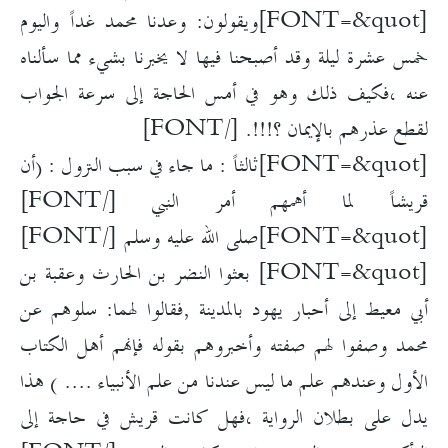
[FONT=&quot]ويقولون: وعدنا محمد غداً واليوم
خمس عشرة ليلة وقد أصبحنا فيها لا يخبرنا بشيء مما سألناه
عنه ،فكيف ذلك وهو في أمس الحاجة إلى سرعة الجواب
لقطع عذرهم بالإيمان ؟!!!. [/FONT]
[FONT=&quot]ثالثاً : ما جاء في سبب النزول : (أن
قريشاً لما أهمهم أمر النبي [/FONT]
[FONT=&quot]صلى الله عليه وسلم [/FONT]
[FONT=&quot] بعثوا النضر بن الحارث وعقبة بن
أبي معيط إلى أحبار يهود بالمدينة ,فقالوا لهما: سلوهم عن
محمد وصفوا لهم صفته وأخبروهم بقوله فإنهم أهل الكتاب
الأول وعندهم علم ما ليس عندنا من علم الأنبياء .... ) هذا
يدل على بطلان الرواية ،فهل كانت قريش في حاجة إلى