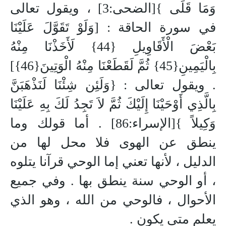
وَمَا قَلَى }[الضحى:3] ، ويقول تعالى
في سورة الحاقة : [وَلَوْ تَقَوَّلَ عَلَيْنَا
بَعْضَ الْأَقَاوِيلِ {44} لَأَخَذْنَا مِنْهُ
بِالْيَمِينِ{45} ثُمَّ لَقَطَعْنَا مِنْهُ الْوَتِينَ{46}]
. ويقول تعالى : {وَلَئِن شِئْنَا لَنَذْهَبَنَّ
بِالَّذِي أَوْحَيْنَا إِلَيْكَ ثُمَّ لاَ تَجِدُ لَكَ بِهِ عَلَيْنَا
وَكِيلاً }[الإسراء:86] . أما قولك وما
ينطق عن الهوى فلا محل لها من
الدليل ، لأنها تعني إما الوحي قرآنا يتلوه
، أو الوحي سنة ينطق بها . وفي جميع
الأحوال ، فالوحي من الله ، وهو الذي
يعلم متى يكون .