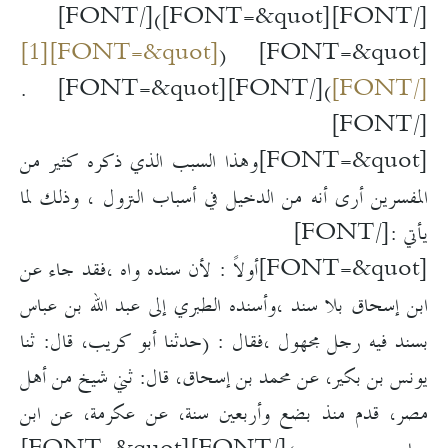
[FONT=&quot])[/FONT]
[/FONT]
[FONT=&quot][1]
[FONT=&quot] (
[FONT=&quot] .
)[/FONT]
[/FONT]
[/FONT]
[FONT=&quot]وهذا السبب الذي ذكره كثير من
المفسرين أرى أنه من الدخيل في أسباب النزول ، وذلك لما
يأتي :[/FONT]
[FONT=&quot]أولاً : لأن سنده واه ،فقد جاء عن
ابن إسحاق بلا سند ،وأسنده الطبري إلى عبد الله بن عباس
بسند فيه رجل مجهول ،فقال : (حدثنا أبو كريب، قال: ثنا
يونس بن بكير، عن محمد بن إسحاق، قال: ثني شيخ من أهل
مصر، قدم منذ بضع وأربعين سنة، عن عكرمة، عن ابن