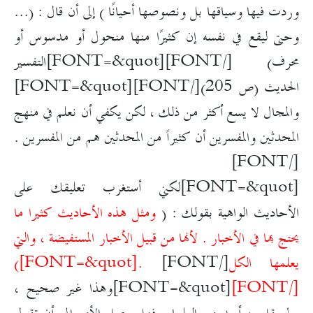
وردت فيها وسياقها بل ونصوصها أحيانًا ) إلى أن قال : (...
وحتى ليقع في نفسه إن كثيرًا منها منحول أو مدسوس أو
محرف) [/FONT]
[FONT=&quot]التفسير
الحديث (ص 205)[/FONT]
[FONT=&quot]
والمجال لا يسع أكثر من ذلك ، لكن يكفي أن نعلم في منهج
المحدثين والمفسرين أن كثيراً من المحدثين هم من المفسرين .
[/FONT]
[FONT=&quot]لكني أستغرب تعليقك على
الأحاديث الواهية بقولك : (
ومثل هذه الأحاديث كثيرا ما
يحتج بها في الأخبار . لأنها من قبيل الأخبار المستفيضة ، والتي
يعلمها الكل
[/FONT]
.
[FONT=&quot])
[/FONT]
[FONT=&quot]وهذا غير صحيح ،