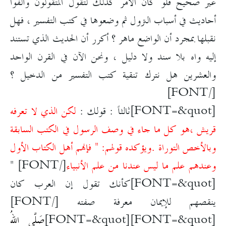
غير صحيح فلو كان الأمر كذلك لتقول المتقولون وألفوا
أحاديث في أسباب النزول ثم وضعوها في كتب التفسير ، فهل
نقبلها بمجرد أن الواضع ماهر ؟ أكرر أن الحديث الذي تستند
إليه واه بلا سند ولا دليل ، ونحن الآن في القرن الواحد
والعشرين هل نترك تنقية كتب التفسير من الدخيل ؟
[/FONT]
[FONT=&quot]ثالثاً : قولك :
لكن الذي لا تعرفه
قريش ،هو كل ما جاء في وصف الرسول في الكتب السابقة
وبالأخص التوراة .ويؤكده قولهم: " فإنهم أهل الكتاب الأول
وعندهم علم ما ليس عندنا من علم الأنبياء
[/FONT]
"
[FONT=&quot]كأنك تقول إن العرب كان
ينقصهم للإيمان معرفة صفته [/FONT]
[FONT=&quot]
[FONT=&quot]
صَلَّى اللهُ