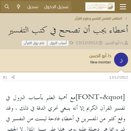
تسجيل الدخول
تسجيل
الملتقى العلمي للتفسير وعلوم القرآن
أخطاء يجب أن تصحح في كتب التفسير
ب
ت
ا
د/ أبو الحسن
13/12/2012
أسباب النزول
علم نزول القرآن
ا
ا
ل
د
ر
و
د/ أبو الحسن
د
ئ
ي
س
New member
ا
خ
و
ل
ا
م
م
ل
#1
13/12/2012
و
ب
ض
د
و
ء
[FONT=&quot]مع أهمية العلم بأسباب النزول في
ع
تفسير القرآن الكريم إلا أنه ينبغي تحري الدقة في ذلك ، وقد
وقع كثير من المفسرين في أخطاء فادحة ليست من التفسير في
شيء إنما هي دخيلة عليه ،ومن هذا على سبيل المثال لا الحصر