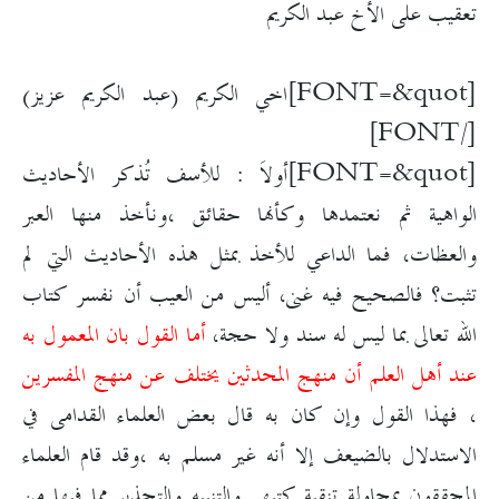
تعقيب على الأخ عبد الكريم
[FONT=&quot]اخي الكريم (عبد الكريم عزيز)
[/FONT]
[FONT=&quot]أولاَ : للأسف تُذكر الأحاديث
الواهية ثم نعتمدها وكأنها حقائق ،ونأخذ منها العبر
والعظات، فما الداعي للأخذ بمثل هذه الأحاديث التي لم
تثبت؟ فالصحيح فيه غنى، أليس من العيب أن نفسر كتاب
الله تعالى بما ليس له سند ولا حجة،
أما القول بان المعمول به
عند أهل العلم أن منهج المحدثين يختلف عن منهج المفسرين
، فهذا القول وإن كان به قال بعض العلماء القدامى في
الاستدلال بالضيعف إلا أنه غير مسلم به ،وقد قام العلماء
المحققون بمحاولة تنقية كتبهم والتنبيه والتحذير مما فيها من