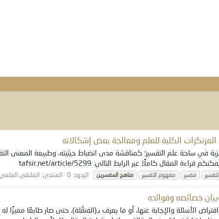
المرتكزات الكلية للعلم ومعالجة بعض إشكالاته
كزية في ساحة علم التفسير؛ كمناقشة مدى انضباط حيثيته، وطبيعة المعنى ال
لمقال كاملًا عبر الرابط التالي: tafsir.net/article/5299
الردود: 0
المنتدى:
الملتقى العلمي 
لتفسير
مفسر
مفهوم التفسير
مناهج
المفسرين
بيان خصائصه وفوائده
 الأسئلة والإجابة عنها، أو ما يعرف بـ(الفنقُلة)، حتى صار طابعًا مميزًا له