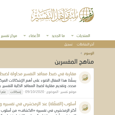
المنتديات
ما الجديد
الأعضاء
مركز تفسير
آخر النشاطات
تسجيل
الوسوم
مناهج المفسرين
مقاربة في ضبط معاقد التفسير محاولة لضبط 
يسلِّط هذا المقال الضوء على أهم الإشكالات المر
محدد، وتقديم مقاربة لضبط المعاقد الكلية للتفسير. يمكنكم قراءة ا
موقع تفسير
الموضوع
09/10/2020
إشكالات
علم ا
أسلوب (الفنقُلة) عند الزمخشري في تفسيره و
أكثر الزمخشري في تفسيره «الكشاف» من أسلوب افتراض