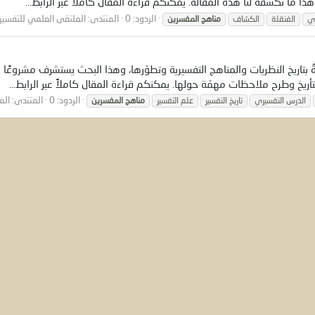
ما تكشفه لنا هذه المقالة. يمكنكم قراءة المقال كاملاً عبر الرابط...
الردود: 0
المنتدى:
الملتقى العلمي للتفسير 
ي
الفنقلة
الكشاف
مناهج
المفسرين
نايةُ بتاريخ النظريات والمناهج التفسيرية وتطوّرها، وهذا البحث يستشرف مشروع
ريخ وطرح ملاحظات مهمّة حولها. يمكنكم قراءة المقال كاملاً عبر الرابط...
الردود: 0
المنتدى:
الم
الدرس التفسيري
تاريخ التفسير
علم التفسير
مناهج
المفسرين