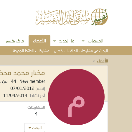
المنتديات
ما الجديد
الأعضاء
مركز تفسير
البحث عن مشاركات الملف الشخصي
مشاركات الحائط الجديدة
الأعضاء
مختار محمد محضا
م
New member
·
44
·
من
ع
إنضم
07/01/2012
آخر نشاط
11/04/2014
المشاركات
4
البحث