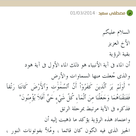
مصطفى سعيد
01/03/2014
م
السلام عليكم
الأخ العزيز
بقية الرؤية
أن الماء فى آية الأنبياء هو ذلك الماء الأول فى آية هود
والذى جُعلت منها السماوات والأرض
" أَوَلَمْ يَرَ ٱلَّذِينَ كَفَرُوۤاْ أَنَّ ٱلسَّمَٰوَٰتِ وَٱلأَرْضَ كَانَتَا رَتْقاً
فَفَتَقْنَاهُمَا وَجَعَلْنَا مِنَ ٱلْمَآءِ كُلَّ شَيْءٍ حَيٍّ أَفَلاَ يُؤْمِنُونَ"
فذكره فى الآية مرتبط بمرحلة الرتق
واعتماد هذه الرؤية يؤكد ما ذهبت إليه أن
الحيز الذى فيه الكون كان قائما ، ومُلأ بفوتونات النور ،