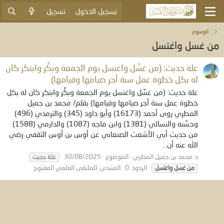
تسجيل الدخول
تسجيل
الوسوم
من غسل واغتسل
علة حديث: (من غسَّل واغتسل يوم الجمعة وبكَّر وابتكر كان
له بكل خطوة عمل سنة أجر صيامها وقيامها)
علة حديث: (من غسَّل واغتسل يوم الجمعة وبكَّر وابتكر كان له بكل
خطوة عمل سنة أجر صيامها وقيامها) بقلم/ محمد بن جميل
المطري روى أحمد (16173) وأبو داود (345) والترمذي (496)
وحسَّنه والنسائي (1381) وابن ماجه (1087) والدارمي (1588)
من حديث أبي الأشعث الصنعاني عن أوس بن أوس الثقفي رضي
الله عنه أن...
د. محمد بن جميل المطري
الموضوع
30/08/2025
علة حديث
الردود: 0
المنتدى:
الملتقى العلمي المفتوح
من
غسل
واغتسل