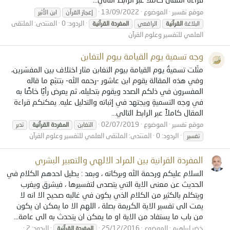
موقع تفسير
الموضوع
13/09/2022
إعجاز القرآن
ابن الأثير
الردود: 0
المنتدى:
الملتقى
البلاغة
القرآنية
الرافعي
المفردة
القرآنية
العلمي للتفسير وعلوم القرآن
وجه تسمية يوم القيامة بيوم التغابن
مثّلت تسميةُ يوم القيامة بيوم التغابن مثار اختلاف بين المفسّرين،
وفي هذه المقالة يقوم ابن عاشور -رحمه الله- بتتبّع ما قاله
المفسرون في ذلكم الصدد ويقوم بتحليله، ثم يعرض رأيًا خاصًّا به
في وجه التسميةِ ويجتهد في إثباته والتدليل عليه. يمكنكم قراءة
المقال كاملاً عبر الرابط التالي...
موقع تفسير
الموضوع
02/07/2019
التغابن
المفردة
القرآنية
تدبر
الردود: 0
المنتدى:
الملتقى العلمي للتفسير وعلوم القرآن
تفسير
المفردة القرانية بين المراد الالهي والتعبير البشري
السلام عليكم ورحمة الله وبركاته ، وبعد : يطيل احدهم الكلام في
الحديث عن معنى الاية التي يتصدى لتفسيرها ، فيشرق ويغرب
ويتكلم بالكثير من الكلام الذي يكون في غالبه صحيح الا انه لا
يمت الى تفسير الاية الكريمة بصلة ، اللهم الا ما يمكن ان يكون
من باب ما يستفاد من الاية او ما يمكن ان يتحدث به الى عامة...
خضر ابراهيم
الموضوع
25/12/2016
الردود: 2
المفردة
القرآنية