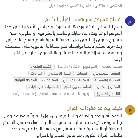
المنتدى:
الملتقى العلمي للتفسير وعلوم القرآن
افتتاح مشروع نشر تفسير القرآن الكريم
م
بسم1 السلام عليكم ورحمة الله وبركاته جزاكم الله خيرا على هذا
الموقع الرائع وكل من شارك وساهم بالنشر فيه أو تطويره ▫نحن
مشروع دعوي إسلامي من المدينة المنورة باسم مفتاح قلبك إلى
ربك ▫نريد منكم دعمنا بواسطة نشر حساباتنا الدعوية على صفحتكم
وموقعكم وجزاكم الله خيرا ▫مشروعنا الدعوي عبارة عن نشر
آيات...
محمد المديني
الموضوع
11/06/2015
التفسير العلمي
التفسير الموضوعي
التقنيات
العقل الإسلامي
القراءات
المحكم والمتشابه
المصحف العثماني
المعلومات
المفردة
القرآنية
المكي والمدني
المناسبات بين السور
المناسبات في الآيات
الردود: 0
المنتدى:
ملتقى البرامج الإعلامية القرآنية
الناسخ والمنسوخ
كيف يتم عدّ مفردات القرآن
ع
الحمد لله وحده والصلاة والسلام على رسول الله وآله وصحبه ومن
والاه وبعد، كيف تتم عملية عد مفردات القرآن . هل تحتسب الضمائر
المتصلة أو المستترة كيف نتعامل مع حروف الربط كم هو عدد
كلمات القرآن الكريم . مع فائق التقدير والاحترام