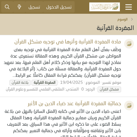
تسجيل الدخول
تسجيل
الوسوم
المفردة القرآنية
مادة المفردة القرآنية وأثرها في توجيه مشكل القرآن
وظّف بعضُ أهل العلم مادة المفردة القرآنية في توجيه بعض
المواطن من مشكل القرآن الكريم، وهذه المقالة تستعرض عدة
نماذج لهذا التوجيه مع بيانها وذكر كلام أهل العلم فيها، بعد تمهيد
حول المفردة القرآنية، والمقالة مستلّة من كتاب: (أثر البلاغة في
توجيه مشكل القرآن). يمكنكم قراءة المقال كاملًا عبر الرابط...
موقع تفسير
الموضوع
19/04/2025
المفردة
القرآنية
بلاغة القرآن
الردود: 0
المنتدى:
الملتقى العلمي للتفسير وعلوم القرآن
مشكل القرآن
جماليّة المفردة القرآنية عند ضياء الدين بن الأثير
اعتنى ضياء الدين بن الأثير في كتابه (المثل السائر) بالنهل من بلاغة
القرآن الكريم وبيان معايير جمالية المفردة القرآنية، وهذا المقال
يسلط الضوء على ما ذكره ابن الأثير في هذا السياق، بعد التعريف
بابن الأثير وثقافته ومؤلَّفاته وآرائه في جمالية التعبير. يمكنكم
قراءة المقال كاملًا عبر الرابط التالي...