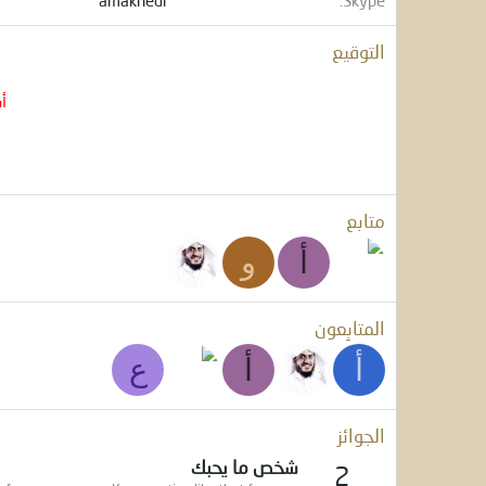
amakhedr
Skype
التوقيع
أ
متابع
أ
و
المتابِعون
أ
أ
ع
الجوائز
شخص ما يحبك
2