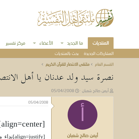
المنتديات
ما الجديد
الأعضاء
مركز تفسير
المشاركات الجديدة
بحث بالمنتديات
القسم العام
ملتقى الانتصار للقرآن الكريم
نصرة سيد ولد عدنان يا أهل الانتص
ب
ت
أيمن صالح شعبان
05/04/2008
ا
ا
د
ر
05/04/2008
ئ
أ
ي
ا
خ
ل
ا
[align=center]
م
ل
و
ب
أيمن صالح شعبان
ض
د
[align=justify]نداء من أخيكم لنصرة المصطفى