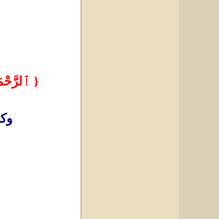
{ ٱلرَّحْمَ
وكت