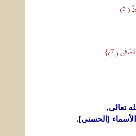
ضَّالّينَ ( 7)}
ه تعالى,
لأسماء [الحسنى].