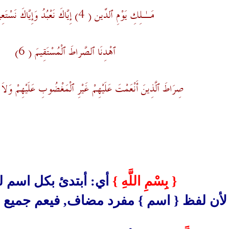
مَـٰلِكِ يَوْمِ ٱلدّينِ ( 4) إِيَّاكَ نَعْبُدُ وَإِيَّاكَ نَسْتَعِينُ ( 5)
ٱهْدِنَا ٱلصّرَاطَ ٱلْمُسْتَقِيمَ ( 6)
صِرَاطَ ٱلَّذِينَ أَنْعَمْتَ عَلَيْهِمْ غَيْرِ ٱلْمَغْضُوبِ عَلَيْهِمْ وَلاَ ٱل
{ بِسْمِ اللَّهِ }
أي: أبتدئ بكل اسم لل
لأن لفظ { اسم } مفرد مضاف, فيعم جميع ا