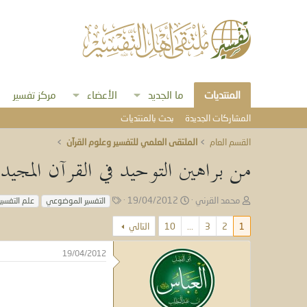
المنتديات
ما الجديد
الأعضاء
مركز تفسير
المشاركات الجديدة
بحث بالمنتديات
القسم العام
الملتقى العلمي للتفسير وعلوم القرآن
من براهين التوحيد في القرآن المجيد
ب
ت
ا
محمد القرني
19/04/2012
التفسير الموضوعي
علم التفسير
ا
ا
ل
د
ر
و
1
2
3
...
10
التالي
ئ
ي
س
ا
خ
و
19/04/2012
ل
ا
م
م
ل
و
ب
ض
د