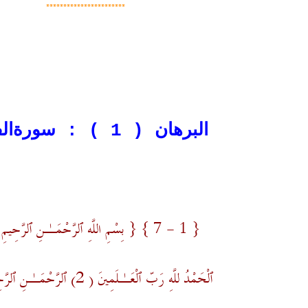
***********************
البرهان ( 1 ) : سورةالفاتحة
{ 1 - 7 } { بِسْمِ اللَّهِ ٱلرَّحْمَـٰنِ ٱلرَّحِيمِ ( 1 )
ٱلْحَمْدُ للَّهِ رَبّ ٱلْعَـٰلَمِينَ ( 2) ٱلرَّحْمَـٰنِ ٱلرَّحِيمِ ( 3)