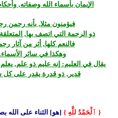
الإيمان بأسماء الله وصفاته, وأحكا
فيؤمنون مثلا, بأنه رحمن رح
ذو الرحمة التي اتصف بها, المتعلقة
فالنعم كلها, أثر من آثار رحم
وهكذا في سائر الأسماء.
يقال في العليم: إنه عليم ذو علم, يعلم
قدير, ذو قدرة يقدر على كل 
{ ٱلْحَمْدُ للَّهِ }
[هو] الثناء على الله ب