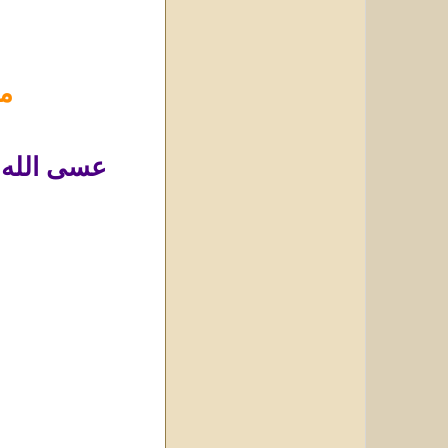
من
عسى الله ت