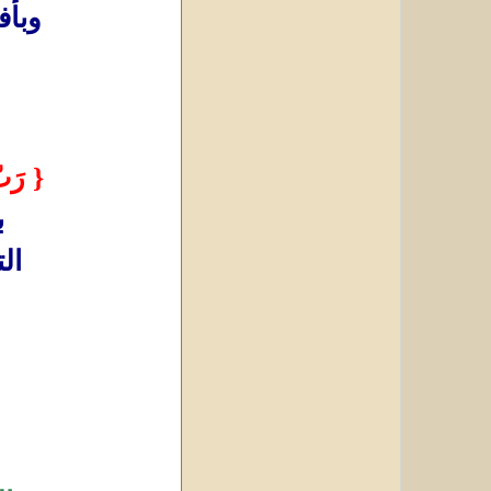
وبأف
{ رَبّ
ب
ال