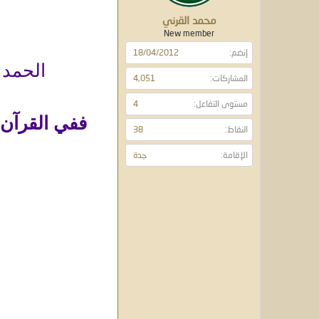
و
ء
ع
محمد القرني
New member
إنضم
18/04/2012
الحمد 
المشاركات
4,051
مستوى التفاعل
4
ففي القرآن 
النقاط
38
الإقامة
جدة