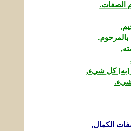
م الصفات.
يم,
 بالمرحوم.
ته,
 [به] كل شيء,
شيء.
صفات الكمال,