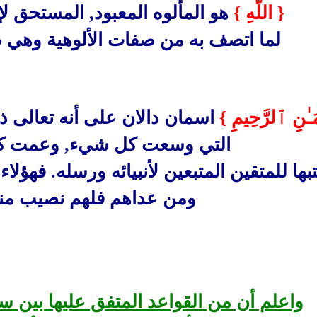
{ اللَّهِ }
هو المألوه المعبود, المستحق لإف
لما اتصف به من صفات الألوهية وهي 
ـٰنِ ٱلرَّحِيمِ }
اسمان دالان على أنه تعالى ذ
التي وسعت كل شيء, وعمت ك
بها للمتقين المتبعين لأنبيائه ورسله. فهؤلا
ومن عداهم فلهم نصيب منه
واعلم أن من القواعد المتفق عليها بين سل