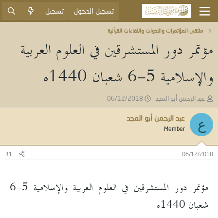
تسجيل الدخول
تسجيل
ملتقى المؤتمرات والندوات واللقاءات القرآنية
مؤتمر دور المستشرقين في العلوم العربية
والإسلامية 5-6 شعبان 1440ه
ب
ت
عبد الرحمن أبو المجد
06/12/2018
ا
ا
د
ر
عبد الرحمن أبو المجد
ع
ئ
ي
Member
ا
خ
ل
ا
م
ل
#1
06/12/2018
و
ب
ض
د
و
ء
مؤتمر دور المستشرقين في العلوم العربية والإسلامية 5-6
ع
شعبان 1440ه