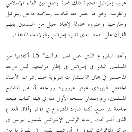
عرب إسرائيل معتبرة ذلك همزة وصل بين العالم الإسلامي
والغرب، وهو ما حذر منه قيادات إسلامية داخل إسرائيل
وخارجها واعتبروه محاولة لإيجاد جيل من المسلمين يفهم
القرآن على النمط الذي تديره إسرائيل والولايات المتحدة.
وأعد المشروع الذي حمل اسم "قرآنت" 15 أكاديميا من
المسلمين البدو في إسرائيل في إطار دراستهم لنيل درجة
الماجستير في مجال الاستشارات التربوية تحت إشراف الأستاذ
الجامعي اليهودي عوفر غروزيرد وراجعه 3 من المشايخ
المسلمين، وتم إصدار النسخة الأولى منه في هيئة كتاب طبعته
جامعة بئر سبع، كما شارك المشروع في مؤتمر (آفاق الغد )
الذي أقيم تحت رعاية الرئيس الإسرائيلي شيمون بيريس في
مركز المؤتمرات الدولي في أورشليم القدس في الفترة ما بين