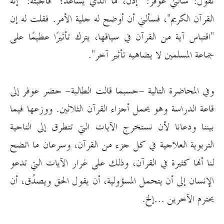
تقول: سألني عوفر: "إذن، ما الذي يساعد؟" فأجبته: "إنه
القرآن الكريم"، فسألني أن أوضح له جلية الأمر. فقلت له إن
"اقتباس آية من القرآن في سياقها، يترك تأثيرًا عظيمًا على
جماعة المسلمين لا يضاهيه تأثير آخر".
وفي المحاضرة التالية -حسبما قالت الطالبة- حضر عوفر إلى
قاعة الدراسة وهو يحمل أجزاء القرآن الثلاثين. ووزعها فيما
بيننا ودعانا لأن نستخرج الآيات التي تتطرق إلى الناحية
التربوية العلاجية في كل جزء من القرآن، وسرعان ما اتضح
لنا أنها كثيرة في القرآن، وذلك على غرار الآيات التي تدعو
الإنسان إلى أن يتحمل المسؤولية، أن يقول الحق ويصدُق، أن
يحترم الآخرين ...إلخ.