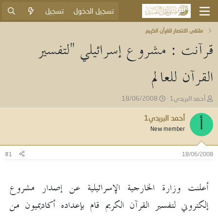
تسجيل الدخول
تسجيل
ملتقى الانتصار للقرآن الكريم
قرآنت : مشروع إسرائيلي "لتفسير
القرآن للعالم
ب
ت
أحمد البريدي1
18/06/2008
ا
ا
د
ر
أحمد البريدي1
أ
ئ
ي
New member
ا
خ
ل
ا
م
ل
#1
18/06/2008
و
ب
ض
د
و
ء
أعلنت وزارة الخارجية الإسرائيلية عن إصدار مشروع
ع
إلكتروني لتفسير القرآن الكريم قام بإعداده أكاديميون من