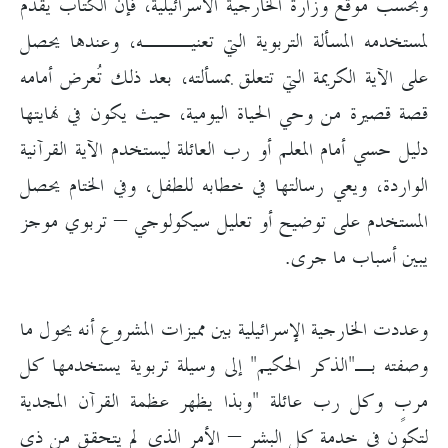
وبحسب موقع وزارة الخارجية الاسرائيلية، فإن الكتاب يقدم
لمستخدمه المسألة التربوية التي تعنيـــه، وعندها يحصل
على الآية الكريمة التي تتعلق بمسألته، بعد ذلك تُعرض أمامه
قصة قصيرة من وحي الحياة اليومية، حيث يكون في نهايتها
دليل حسي أمام المعلم أو رب العائلة ليستخدم الآية القرآنية
الواردة، ويعي رسالتها في خطابه للطفل، وفي الختام يحصل
المستخدم على توضيح أو تعليل سيكولوجي – تربوي موجز
يبين أسباب ما جرى.
وعددت الخارجية الإسرائيلية بين مميزات المشروع أنه يحول ما
وصفته بـ"الذكر الحكيم" إلى وسيلة تربوية يستخدمها كل
مربٍ وكل رب عائلة "وبذا يظهر عظمة القرآن المجدية
لتكون في خدمة كل البشر – الأمر الذي لم يتحقق من ذي