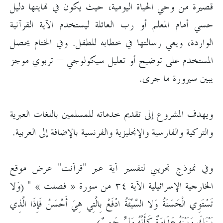
قصيرة من وحي الحياة اليومية، حيث يكون في نهايتها دليل
حسي أمام المعلم أو رب العائلة ليستخدم الآية القرآنية
الواردة، ويعي رسالتها في خطابه للطفل. وفي الختام يحصل
المستخدم على توضيح أو تعليل سيكولوجي – تربوي موجز
يبين سيرورة ما جرى.
ويهدف المشروع إلى تقديم خدماته للمسلمين باللغات العبرية
والتركية والفارسية والإنجليزية والفرنسية بالإضافة إلى العربية.
وفي نموذج تجريبي لتفسير آية عبر "قرآنت" عرض موقع
الخارجية الإسرائيلية الآية ٣٤ من سورة « فصلت » " (وَلا
تَسْتَوِي الْحَسَنَةُ وَلا السَّيِّئَةُ ادْفَعْ بِالَّتِي هِيَ أَحْسَنُ فَإِذَا الَّذِي
بَيْنَكَ وَبَيْنَهُ عَدَاوَةٌ كَأَنَّهُ وَلِيٌّ حَمِيمٌ).