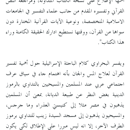
أهمها الإطلاع على نسخة الكتاب المتداولة، ومراجعة النص
القرآني وتفسيره المقدم من جانب علماء التفسير في الجامعات
الاسلامية المتخصصة، ونوعية الآيات القرآنية المختارة دون
سواها من القرآن، ووقتها نستطيع ادارك الحقيقة الكامنة وراء
هذا الكتاب".
ويفسر البحراوي كلام الباحثة الإسرائيلية حول أهمية تفسير
القرآن لعلاج المس والجان بأنه اهتمام جاء في سياق عرف
اجتماعي عربي عند المسلمين والمسيحيين بالتداوي بالرموز
الدينية بغض النظر عن طبيعة الديانة، بمعنى أن المسلمين
يذهبون في مصر مثلا إلى كنيستي العذراء وما جرجس،
والمسيحيون يذهبون إلى مسجد السيدة زينب للتداوي برموز
الطرف الآخر، إلا انه ليس مبررا على الإطلاق لكي يكون