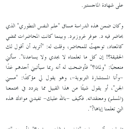
على شهادة الماجستير.
وكان ضمن هذه الدراسة مساق "علم النفس التطوري" الذي
يحاضر فيه د. عوفر غروزبرد. وبينما كانت المحاضرات تمضي
كالمعتاد، توجهتُ للمحاضر، وقلت له: "أتريد أن أقول لك
الحقيقة؟! إن كل ما تعلمناه لا يجدي ولا يساعدنا". سألني
متعجبًا: "ولماذا؟" فأوضحت له أنه ربما سيأتيني أحدهم غدًا
-وأنا المستشارة التربوية-، وهو يقول لي مؤكدًا: "مسني
الجن"، أو يقول شيئًا من هذا القبيل مما يتردد في مجتمعنا
(المسلم) ومعتقداته. فكيف -بالله عليك- تفيدني موادك هذه
التي تعلمنا إياها?".