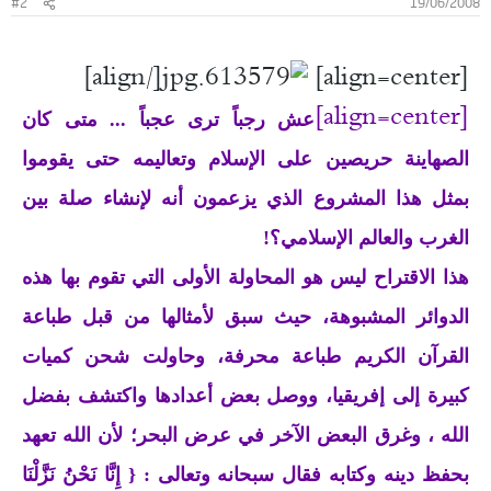
#2
19/06/2008
[/align]
[align=center]
[align=center]
عش رجباً ترى عجباً ... متى كان
الصهاينة حريصين على الإسلام وتعاليمه حتى يقوموا
بمثل هذا المشروع الذي يزعمون أنه لإنشاء صلة بين
الغرب والعالم الإسلامي؟!
هذا الاقتراح ليس هو المحاولة الأولى التي تقوم بها هذه
الدوائر المشبوهة، حيث سبق لأمثالها من قبل طباعة
القرآن الكريم طباعة محرفة، وحاولت شحن كميات
كبيرة إلى إفريقيا، ووصل بعض أعدادها واكتشف بفضل
الله ، وغرق البعض الآخر في عرض البحر؛ لأن الله تعهد
بحفظ دينه وكتابه فقال سبحانه وتعالى : { إِنَّا نَحْنُ نَزَّلْنَا