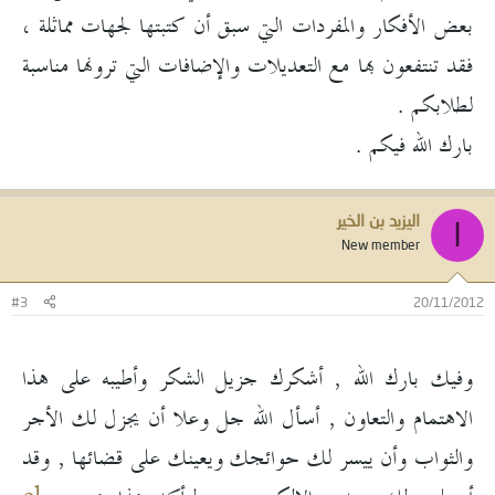
بعض الأفكار والمفردات التي سبق أن كتبتها لجهات مماثلة ،
فقد تنتفعون بها مع التعديلات والإضافات التي ترونها مناسبة
لطلابكم .
بارك الله فيكم .
اليزيد بن الخير
ا
New member
#3
20/11/2012
وفيك بارك الله , أشكرك جزيل الشكر وأطيبه على هذا
الاهتمام والتعاون , أسأل الله جل وعلا أن يجزل لك الأجر
والثواب وأن ييسر لك حوائجك ويعينك على قضائها , وقد