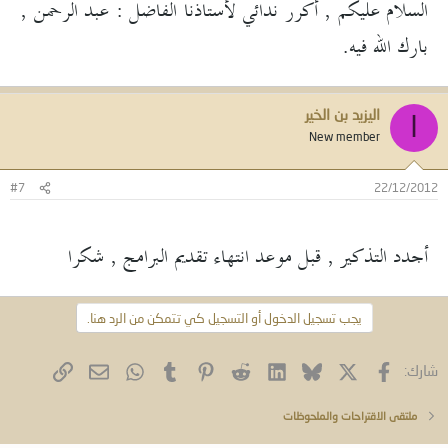
السلام عليكم , أكرر ندائي لأستاذنا الفاضل : عبد الرحمن ,
بارك الله فيه.
اليزيد بن الخير
ا
New member
#7
22/12/2012
أجدد التذكير , قبل موعد انتهاء تقديم البرامج , شكرا
يجب تسجيل الدخول أو التسجيل كي تتمكن من الرد هنا.
فيسبوك
X (Twitter)
Bluesky
LinkedIn
Reddit
Pinterest
Tumblr
WhatsApp
الرابط
البريد الإلكتروني
شارك:
ملتقى الاقتراحات والملحوظات