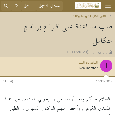
تسجيل الدخول
تسجيل
ملتقى الاقتراحات والملحوظات
طلب مساعدة على اقتراح برنامج
متكامل
ب
ت
اليزيد بن الخير
15/11/2012
ا
ا
د
ر
اليزيد بن الخير
ا
ئ
ي
New member
ا
خ
ل
ا
م
ل
#1
15/11/2012
و
ب
ض
د
و
ء
السلام عليكم وبعد / ثقة مني في إخواني القائمين على هذا
ع
المنتدى الكريم , وأخص منهم الدكتور الشهري و الطيار ,