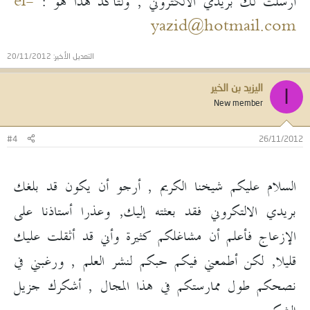
أرسلت لك بريدي الالكتروني , ولتأكد هذا هو :
el-
yazid@hotmail.com
التعديل الأخير:
20/11/2012
اليزيد بن الخير
ا
New member
#4
26/11/2012
السلام عليكم شيخنا الكريم , أرجو أن يكون قد بلغك
بريدي الالتكروني فقد بعثته إليك, وعذرا أستاذنا على
الإزعاج فأعلم أن مشاغلكم كثيرة وأني قد أثقلت عليك
قليلا, لكن أطمعني فيكم حبكم لنشر العلم , ورغبني في
نصحكم طول ممارستكم في هذا المجال , أشكرك جزيل