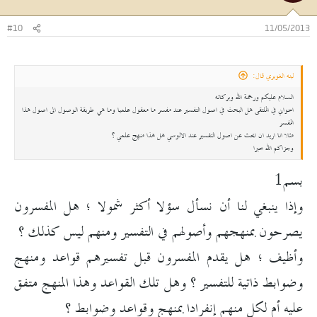
#10
11/05/2013
لينه الغويري قال:
السلام عليكم ورحمة الله وبركاته
اخواني في الملتقى هل البحث في اصول التفسير عند مفسر ما معقول علميا وما هي طريقة الوصول الى اصول هذا
المفسر
مثلا انا اريد ان ابحث عن اصول التفسير عند الالوسي هل هذا منهج علمي ؟
وجزاكم الله خيرا
بسم1
وإذا ينبغي لنا أن نسأل سؤلا أكثر شمولا ؛ هل المفسرون
يصرحون بمنهجهم وأصولهم في التفسير ومنهم ليس كذلك ؟
وأظيف ؛ هل يقدم المفسرون قبل تفسيرهم قواعد ومنهج
وضوابط ذاتية للتفسير ؟ وهل تلك القواعد وهذا المنهج متفق
عليه أم لكل منهم إنفرادا بمنهج وقواعد وضوابط ؟