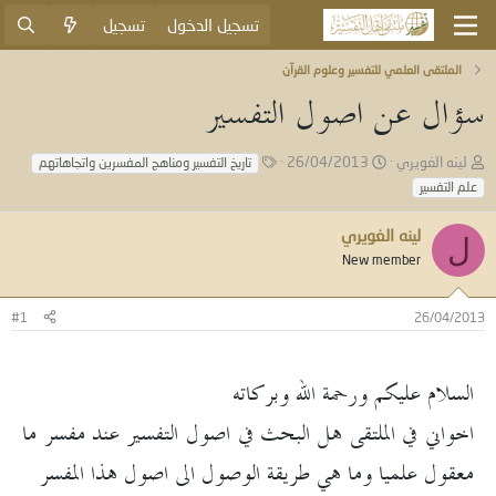
تسجيل الدخول
تسجيل
الملتقى العلمي للتفسير وعلوم القرآن
سؤال عن اصول التفسير
ب
ت
ا
لينه الغويري
26/04/2013
تاريخ التفسير ومناهج المفسرين واتجاهاتهم
ا
ا
ل
علم التفسير
د
ر
و
ئ
ي
س
لينه الغويري
ا
خ
و
ل
ل
ا
New member
م
م
ل
و
ب
#1
26/04/2013
ض
د
و
ء
ع
السلام عليكم ورحمة الله وبركاته
اخواني في الملتقى هل البحث في اصول التفسير عند مفسر ما
معقول علميا وما هي طريقة الوصول الى اصول هذا المفسر