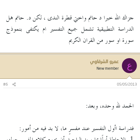
جزاك الله خيرا د حاتم واختي قطرة الندى ، لكن د. حاتم هل
الدراسة التطبيقية تشمل جميع التفسير ام يكتفى بنموذج
سورة او سور من القران الكريم
عمرو الشرقاوي
ع
New member
#6
05/05/2013
الحمد لله وحده، وبعد:
فدراسة اأول التفسير عند مفسرٍ ما، لا بد فيه من أمور:
1. الإحاطة أولًا بما يريد الباحث أن يجمع كلام المفسر حوله،