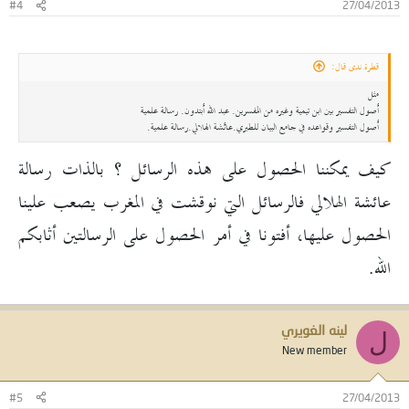
#4
27/04/2013
قطرة ندى قال:
مثل
أصول التفسير بين ابن تيمية وغيره من المفسرين. عبد الله أبتدون. رسالة علمية
أصول التفسير وقواعده في جامع البيان للطبري.عائشة الهلالي.رسالة علمية.
كيف يمكننا الحصول على هذه الرسائل ؟ بالذات رسالة
عائشة الهلالي فالرسائل التي نوقشت في المغرب يصعب علينا
الحصول عليها، أفتونا في أمر الحصول على الرسالتين أثابكم
الله.
لينه الغويري
ل
New member
#5
27/04/2013