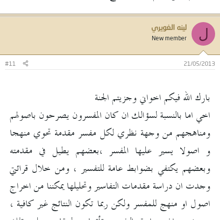
لينه الغويري
ل
New member
#11
21/05/2013
بارك الله فيكم اخواني وجزيتم الجنة
اخي اما بالنسبة لسؤالك ان كان المفسرون يصرحون باصولهم
ومناهجهم من وجهة نظري لكل مفسر مقدمة تحوي منهجا
و اصولا يسير عليها المفسر ،بعضهم يطيل في مقدمته
وبعضهم يكتفي بضوابط عامة للتفسير ، ومن خلال قرائتي
وجدت ان دراسة مقدمات التفاسير وتحليلها يمكننا من اخراج
اصول او منهج للمفسر ولكن ربما تكون النتائج غير كافية ،