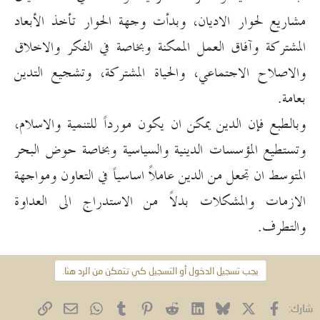
مشاريع لحوار الاديان، وبدأت وجهة الحوار تأخذ الأبعاد
المشتركة وآفاق العمل الممكنة وبخاصة في الفكر والاخلاق
والاصلاح الاجتماعي، والحياة المشتركة، وتشجيع التدين
بعامة.
وبالطبع فإن الدين يمكن ان يكون مورداً للتنمية والاسلام،
وتستطيع المؤسسات الدينية والسياسية وبخاصة حوض البحر
المتوسط ان تجعل من الدين عاملاً اساسياً في التعاون ومواجهة
الازمات والمشكلات بدلاً من الاستدراج الى العداوة
والتطرف.
يجب تسجيل الدخول أو التسجيل كي تتمكن من الرد هنا.
فيسبوك
X (Twitter)
Bluesky
LinkedIn
Reddit
Pinterest
Tumblr
WhatsApp
الرابط
البريد الإلكتروني
شارك: