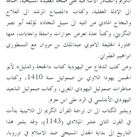
الكريم والمصادر الاسلامية على صحة العقيدة المسيحية، اضافة
الى الادلة العقلية، وكتاب «المصباح المرشد الى الفلاح
والنجاح الهادي من التيه الى سبيل النجاة» لمؤلفه أبو نصر
التكريتي، وكتباً عدة تعرض حوارات واسئلة واجابات، منها
محاورة الخليفة الاموي عبدالملك بن مروان مع النسطوري
ابراهيم الطبراني.
ومن كتب الدفاع عن اليهودية كتاب «الحجة والدليل» لأبو
الحسن يهودا اللاوي بن صموئيل سنة 1410، وكتاب
مناظرات صموئيل اليهودي المغربي، وكتاب صموئيل الناجيد
اليهودي الأندلسي في الرد على ابن حزم.
ويشير الكتاب الى ان ترجمة القرآن الكريم الى اللاتينية بدأت
في القرن الثاني عشر الميلادي (1143)، وقد يشير هذا
التاريخ الى بداية الجدل المسيحي ضد الاسلام في اوروبا،