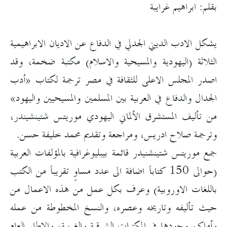
بقلم: ابراهيم غرايبة
يشكل الادب الديني الجدلي في الدفاع عن الاديان الابراهيمية
الثلاثة (اليهودية والمسيحية والاسلام) مكتبة ضخمة، وقد
اصدر المجلس الاعلى للثقافة في مصر ترجمة لكتاب «أدب
الجدال والدفاع في العربية بين المسلمين والمسيحيين واليهود»
من تأليف المستشرق الألماني اليهودي موريتس شتينشيندر،
وترجمة صلاح ادريس، ومراجعة وتقديم محمد خليفة حسن.
جمع موريتس شتينشنيدر قائمة بيبليوغرافية بالمؤلفات العربية
(حوالى 150 كتاباً اضافة الى عدد مساوٍ تقريباً من الكتب
باللغات الاوروبية) وعرف بكل عمل من هذه الاعمال من
حيث تأليفه وتاريخه وعصره، والنسخ المخطوطة من عمله
وأماكن وجودها في المكتبات الشرقية والغربية، والإطار العام