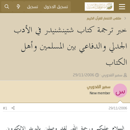
تسجيل الدخول
تسجيل
ملتقى الانتصار للقرآن الكريم
خبر ترجمة كتاب شتينشنيدر في الأدب
الجدلي والدفاعي بين المسلمين وأهل
الكتاب
ب
ت
سمير القدوري
29/11/2006
ا
ا
د
ر
سمير القدوري
س
ئ
ي
New member
ا
خ
ل
ا
م
ل
#1
29/11/2006
و
ب
ض
د
و
ء
السلام عليكم ورحمة الله, لقد وصلني بالبريد الالكتروني
ع