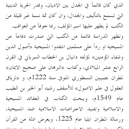
الذي كان قائماً في الجدل بين الاديان، وقدر الحرية الدينية
التي تسمح بالتأليف والجدال، وان كان ثمة نسبة غير قليلة من
الكتب لم يظهر عليها اسم المؤلف، ربما خوفاً من العواقب.
وتظهر الدراسة قائمة من الكتب التي صدرت دفاعاً عن
المسيحية او رداً على مسلمين انتقدوا المسيحية «أصول الدين
وشفاء المؤمنين» لمؤلفه دانيال بن الحطاب السرياني في القرن
الرابع عشر الميلادي، وكتاب «البرهان على صحيح الايمان»
لمطران نصيبين النسطوري المتوفى سنة 1222م، و «ترياق
العقول في علم الاصول» للأسقف رشيد أبو الخير بن الطيب
عام 1549م، ويبحث الكتاب في العقائد المسيحية
والاسلامية وتفنيد الاعتراضات الاسلامية ضد المسيحية،
ورسالة المطران ايليا عام 1225، ويعرض ادلة من القرآن