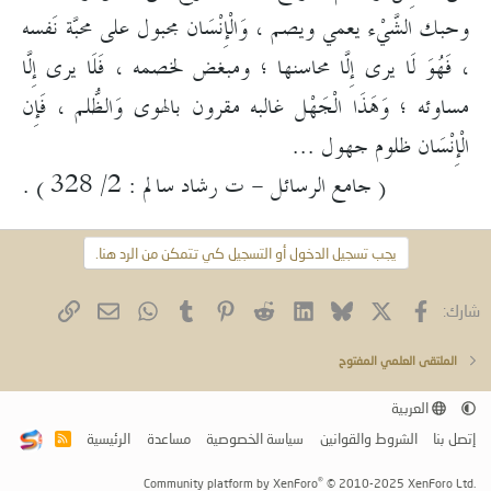
وحبك الشَّيْء يعمي ويصم ، وَالْإِنْسَان مجبول على محبَّة نَفسه
، فَهُوَ لَا يرى إِلَّا محاسنها ؛ ومبغض لخصمه ، فَلَا يرى إِلَّا
مساوئه ؛ وَهَذَا الْجَهْل غالبه مقرون بالهوى وَالظُّلم ، فَإِن
الْإِنْسَان ظلوم جهول ...
( جامع الرسائل - ت رشاد سالم : 2/ 328 ) .​
يجب تسجيل الدخول أو التسجيل كي تتمكن من الرد هنا.
فيسبوك
X (Twitter)
Bluesky
LinkedIn
Reddit
Pinterest
Tumblr
WhatsApp
الرابط
البريد الإلكتروني
شارك:
الملتقى العلمي المفتوح
العربية
إتصل بنا
الشروط والقوانين
سياسة الخصوصية
مساعدة
الرئيسية
R
S
S
®
Community platform by XenForo
© 2010-2025 XenForo Ltd.