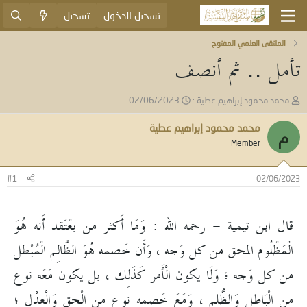
تسجيل الدخول
تسجيل
الملتقى العلمي المفتوح
تأمل .. ثم أنصف
ب
ت
محمد محمود إبراهيم عطية
02/06/2023
ا
ا
د
ر
محمد محمود إبراهيم عطية
م
ئ
ي
Member
ا
خ
ل
ا
م
ل
#1
02/06/2023
و
ب
ض
د
و
ء
قال ابن تيمية - رحمه الله : وَمَا أَكثر من يعْتَقد أَنه هُوَ
ع
الْمَظْلُوم المحق من كل وَجه ، وَأَن خَصمه هُوَ الظَّالِم الْمُبْطل
من كل وَجه ؛ وَلَا يكون الْأَمر كَذَلِك ، بل يكون مَعَه نوع
من الْبَاطِل وَالظُّلم ، وَمَعَ خَصمه نوع من الْحق وَالْعدْل ؛