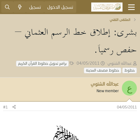
تسجيل الدخول
تسجيل
الملتقى التقني
بشرى: إطلاق خط الرسم العثماني –
حفص رسمياً.
ب
ت
ا
عبدالله الشتوي
04/05/2011
برامج تحويل خطوط القرآن الكريم
ا
ا
ل
خطوط
خطوط مصحف المدينة
د
ر
و
ئ
ي
س
عبدالله الشتوي
ا
خ
و
ع
ل
ا
New member
م
م
ل
و
ب
#1
04/05/2011
ض
د
و
ء
ع