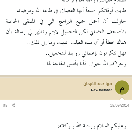
السلام عليكم ورحمة الله وبركاته
طابت أوقاتكم جميعاً أيها الفضلاء في طاعة الله ومرضاته
حاولت أن أحمل جميع البرامج التي في الملتقى الخاصة
بالمصحف العثماني لكن التحميل لايتم وتظهر لي رسالة بأن
هناك خطأ أو أن مدة الطلب انتهت وما إلى ذلك..
فهل تتكرمون بإعطائي روابط للتحميل..
وجزاكم الله خيرا.. فأنا بأمس الحاجة لها
مها حمد الفرحان
م
New member
#9
19/09/2014
وعليكم السلام ورحمة الله وبركاته،